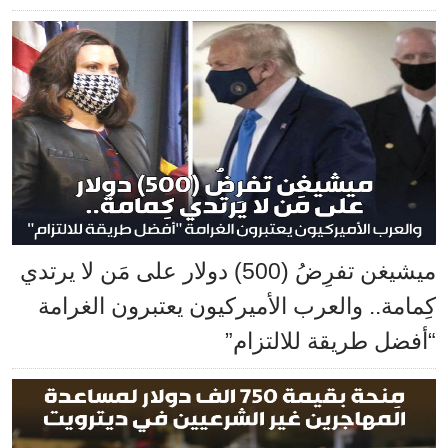
ميشيغن تفرِضُ (500) دولار على مَن لا يرتدي
كِمامة.. والعرب الأميركيون يعتبرون الغرامة
“أفضل طريقة للالتزام”