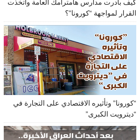
كيف بادرت مدارس هامترامك العامة واتخذت
القرار لمواجهة “كورونا”؟
“كورونا” وتأثيره الاقتصادي على التجارة في
“ديترويت الكبرى”