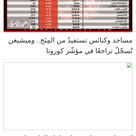
مساجد وكنائس تستفيدُ من المِنَح.. وميشيغن
تُسجّلُ تراجعًا في مؤشّر كورونا