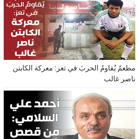
مطعمٌ يُقاومُ الحربَ في تعز: معركة الكابتن
ناصر غالب