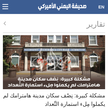
oggle
EN
main
Accessibilit
تقارير
link
ation
لمحتوى
لرئيسي
لأقسام
لرئيسية
Ski
t
Searc
مشكلة كبيرة: نِصْف سكان مدينة هامترامك لم
يكملوا مِلء استمارة التِّعداد