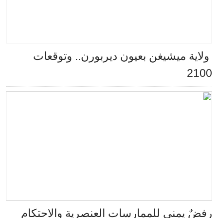
ولاية ميشيغن بعيون ديربورن.. وتوقعات
2100
رفضٌ يمني للممارسات العنصرية والاحتكام