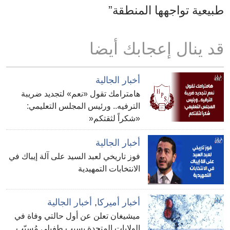
طبيعية تواجهها المنطقة”
قد ينال إعجابك أيضا
أخبار الجالية
هامترامك تقول «نعم» لتجديد ضريبة
الترفيه.. ورئيس المجلس التعليمي:
«شكراً لثقتكم«
أخبار الجالية
فوز تاريخي لعبد السيد على آلة إيباك في
الانتخابات التمهيدية
أخبار أميركا
,
أخبار الجالية
ميشيغان تعلن عن أول حالتي وفاة في
الولايات المتحدة بسبب طفيلي مُسبّب