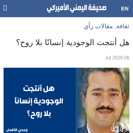
ggle
EN
ain
Accessibilit
ثقافة
,
مقالات رأي
link
tion
هل أنتجت الوجودية إنسانًا بلا روح؟
لمحتوى
06 Jul 2026
لرئيسي
لأقسام
لرئيسية
Ski
t
Searc