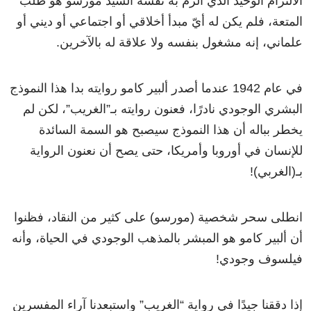
الالتزام الوحيد الذي ألزم به نفسه السيد مورسو هو طلب
المتعة، فلم يكن له أيّ مبدأ أخلاقي أو اجتماعي أو ديني أو
علماني، إنه مشغول بنفسه ولا علاقة له بالآخرين.
في عام 1942 عندما أصدر ألبير كامو روايته بدا هذا النموذج
البشري الوجودي نادرًا، فعنون روايته بـ”الغريب”، لكن لم
يخطر بباله أن هذا النموذج سيصبح هو السمة السائدة
للإنسان في أوروبا وأمريكا، حتى يصح أن نعنون الرواية
بـ(الغربي)!
انطلى سحر شخصية (مورسو) على كثير من النقاد، فظنوا
أن ألبير كامو هو المبشر بالمذهب الوجودي في الحياة، وأنه
فيلسوف وجودي!
إذا دققنا جيدًا في رواية “الغريب” واستبعدنا آراء المفسرين