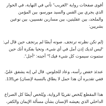
أقوى صفحات رواية “الغريب” تأتي في النهاية، في الحوار
الذي يجري بين القس والسيد مورسو، بين المؤمن
والملحد، بين عقليتين، بين مسارين نفسيين، بين نوعين
بشريين:
(لم تكن نظرته ترتجف. صوته أيضًا لم يرتجف حين قال لي:
“ليس لديك إذن أمل في أي شيء، وتحيا بفكرة أنك حين
ستموت سيموت كل شيء فيك؟” أجبته: “أجل”.
عندئذ خفض رأسه، وعاد للجلوس. قال لي إنه يشفق عليّ.
ففي تقديره أن هذا حمل لا يطاق بالنسبة لإنسان) ص135.
هذا المقطع يُلخص تقريبًا الرواية، ويُلخص أيضًا كل الصراع
الداخلي الذي يعيشه الإنسان بشأن مسألة الإيمان والكفر،