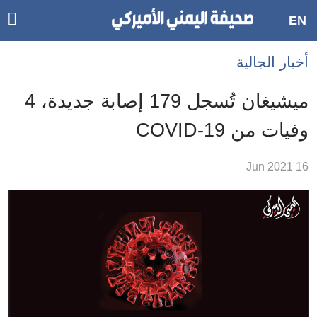
ggle
EN
ain
Accessibilit
أخبار الجالية
link
tion
ميشيغان تُسجل 179 إصابة جديدة، 4
لمحتوى
وفيات من COVID-19
لرئيسي
لأقسام
16 Jun 2021
لرئيسية
Ski
t
Searc