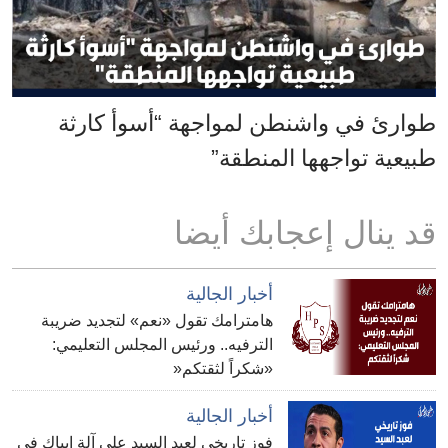
طوارئ في واشنطن لمواجهة “أسوأ كارثة
طبيعية تواجهها المنطقة”
قد ينال إعجابك أيضا
أخبار الجالية
هامترامك تقول «نعم» لتجديد ضريبة
الترفيه.. ورئيس المجلس التعليمي:
«شكراً لثقتكم«
أخبار الجالية
فوز تاريخي لعبد السيد على آلة إيباك في