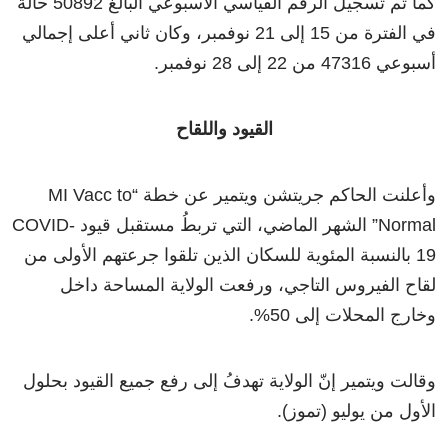
كما تم تسجيل الرقم القياسي الأسبوعي البالغ 50892 حالة
في الفترة من 15 إلى 21 نوفمبر، وكان ثاني أعلى إجمالي
أسبوعي 47316 من 22 إلى 28 نوفمبر.
القيود واللقاح
وأعلنت الحاكم جريتشن ويتمير عن خطة “MI Vacc to
Normal” الشهر الماضي، التي تربطُ مستقبل قيود COVID-
19 بالنسبة المئوية للسكان الذين تلقوا جرعتهم الأولى من
لقاح الفيروس التاجي، ورفعت الولاية المساحة داخل
وخارج المحلات إلى 50%.
وقالت ويتمير إنّ الولاية تهدفُ إلى رفع جميع القيود بحلول
الأول من يوليو (تموز).