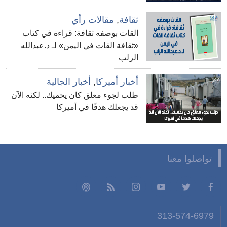
ثقافة
,
مقالات رأي
القات بوصفه ثقافة: قراءة في كتاب
«ثقافة القات في اليمن» لـ د.عبدالله
الزلب
أخبار أميركا
,
أخبار الجالية
طلب لجوء معلق كان يحميك.. لكنه الآن
قد يجعلك هدفًا في أميركا
تواصلوا معنا
313-574-6979