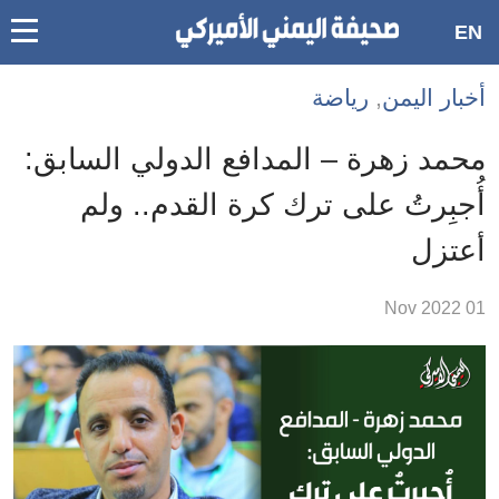
oggle
EN
main
Accessibilit
أخبار اليمن
,
رياضة
link
ation
محمد زهرة – المدافع الدولي السابق:
لمحتوى
أُجبِرتُ على ترك كرة القدم.. ولم
لرئيسي
أعتزل
لأقسام
لرئيسية
01 Nov 2022
Ski
t
Searc