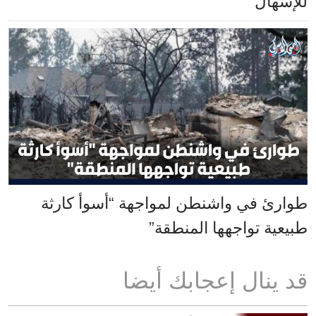
للإسهال
طوارئ في واشنطن لمواجهة “أسوأ كارثة
طبيعية تواجهها المنطقة”
قد ينال إعجابك أيضا