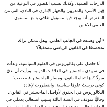
الدرجات العلمية، وكذلك بسبب القصور في التوعية من
قِبل الأسرة والمدربين والجهاز الإداري في النادي، التي من
المفترض أنه يوجد فيها مسؤول ثقافي يتابع المستوى
العلمي للاعبين.
* أين وصلت في الجانب العلمي، وهل ممكن نراك
متخصصًا في القانون الرياضي مستقبلاً؟
– أنا حاصل على بكالوريوس في العلوم السياسية، وبدأت
في تمهيدي ماجستير في العلاقات الدولية، ورأيت أن لديّ
ميولًا كبيرًا تجاه القانون، ومسار الماجستير فيه صعب؛
كوني درستُ علومًا سياسية، واضطررت لإعادة
البكالوريوس في الحقوق لأواصل الماجستير في القانون،
وحاليًّا متوقف في السنة الثالثة بسبب انشغالي بعملي في
التعليم العالي، وصعوبة التوفيق بين العمل والدراسة.. من