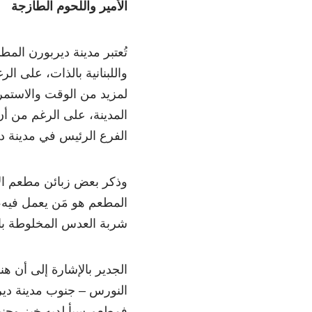
الأمير واللحوم الطازجة
تُعتبر مدينة ديربورن المط
واللبنانية بالذات، على ا
لمزيد من الوقت والاستم
المدينة، على الرغم من أن
الفرع الرئيس في مدينة دي
وذكر بعض زبائن مطعم الأ
المطعم هو مَن يعمل فيه، 
شربة العدس المخلوطة بال
الجدير بالإشارة إلى أن 
النورس – جنوب مدينة دير
فمطعم سبأ لديه خبز وحني