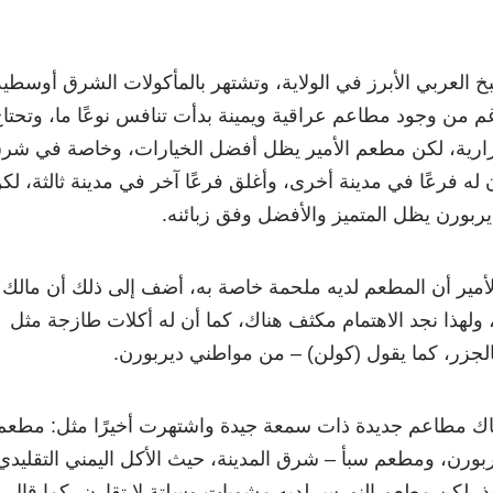
بخ العربي الأبرز في الولاية، وتشتهر بالمأكولات الشرق أوسطية
لرغم من وجود مطاعم عراقية ويمينة بدأت تنافس نوعًا ما، وتحتا
رارية، لكن مطعم الأمير يظل أفضل الخيارات، وخاصة في شر
 له فرعًا في مدينة أخرى، وأغلق فرعًا آخر في مدينة ثالثة، لك
ربورن يظل المتميز والأفضل وفق زبائنه.
مير أن المطعم لديه ملحمة خاصة به، أضف إلى ذلك أن مالك
ولهذا نجد الاهتمام مكثف هناك، كما أن له أكلات طازجة مثل
جزر، كما يقول (كولن) – من مواطني ديربورن.
هناك مطاعم جديدة ذات سمعة جيدة واشتهرت أخيرًا مثل: مطعم
بورن، ومطعم سبأ – شرق المدينة، حيث الأكل اليمني التقليدي
ذ، لكن مطعم النورس لديه مشويات وسلتة لا تقارن، كما قال