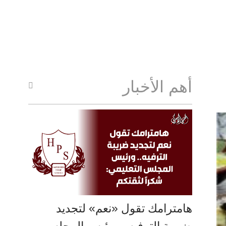
أهم الأخبار
هامترامك تقول «نعم» لتجديد