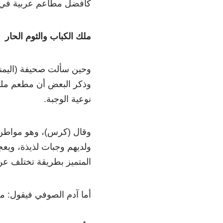
كأفضل مطاعم عربية في الول
ملك الكباب والثوم الحار
وحين سألت صحيفة (اليمني
وذكر البعض أن مطعم ملك 
نوعية الوجبة.
وقال (كرس)، وهو مواطن 
ولديهم وجبات لذيذة، ويعجب
المتميز بطريقة تختلف عن
أما آدم الصوفي فيقول: ملك