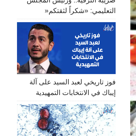
ضريبة الترفيه.. ورئيس المجلس
التعليمي: «شكراً لثقتكم«
فوز تاريخي لعبد السيد على آلة
إيباك في الانتخابات التمهيدية