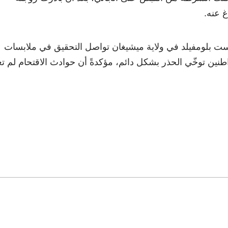
غ عنه.
ت بلومفيلد في ولاية ميشيغان تواصل التحقيق في ملابسات
واطنين توخّي الحذر بشكل دائم، مؤكدةً أن حوادث الاقتحام لم تع