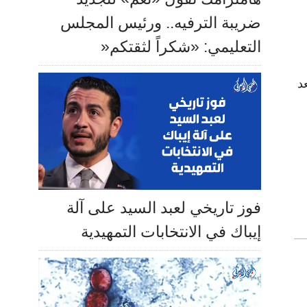
ضريبة الترفيه.. ورئيس المجلس
التعليمي: «شكراً لثقتكم«
د
فوز تاريخي لعبد السيد على آلة
إيباك في الانتخابات التمهيدية