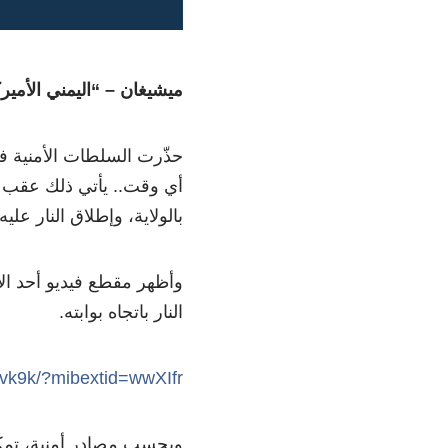
ميشيغان – “اليمني الأمير
حذّرت السلطات الأمنية ف
أي وقت.. يأتي ذلك عقب و
بالولاية، وإطلاق النار علي
وأظهر مقطع فيديو أحد ال
النار باتجاه بوابته.
fvk9k/?mibextid=wwXIfr
وبحسب مصادر أمنية، تمك