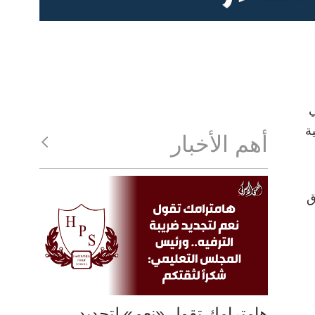
ي
ة
أهم الأخبار
ق
هامترامك تقول «نعم» لتجديد