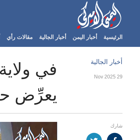
Accessibilit
link
لمحتوى
الرئيسية
أخبار اليمن
أخبار الجالية
مقالات رأي
أ
لرئيسي
لأقسام
لرئيسية
أخبار الجالية
في ولاية
Ski
t
29 Nov 2025
Searc
يعرِّض ح
شارك