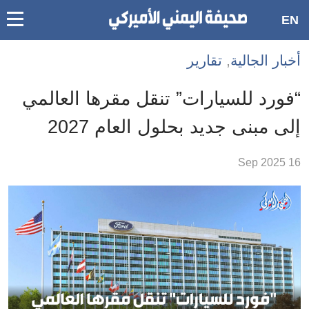
oggle
EN
main
Accessibilit
أخبار الجالية
,
تقارير
link
ation
“فورد للسيارات” تنقل مقرها العالمي
لمحتوى
إلى مبنى جديد بحلول العام 2027
لرئيسي
لأقسام
16 Sep 2025
لرئيسية
Ski
t
Searc