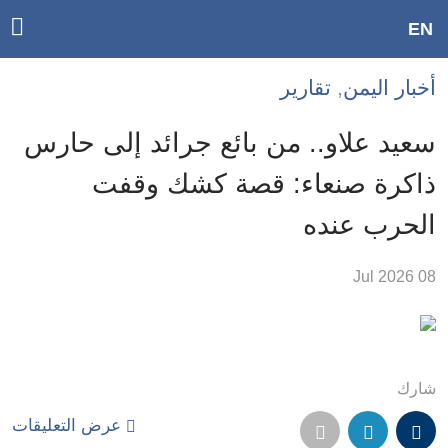
ggle
EN
ain
Accessibilit
أخبار اليمن
,
تقارير
link
tion
سعيد علاو.. من بائع جرائد إلى حارس
لمحتوى
ذاكرة صنعاء: قصة كشك وقفت
لرئيسي
الحرب عنده
لأقسام
لرئيسية
08 Jul 2026
Ski
t
Searc
شارك
عرض التعليقات