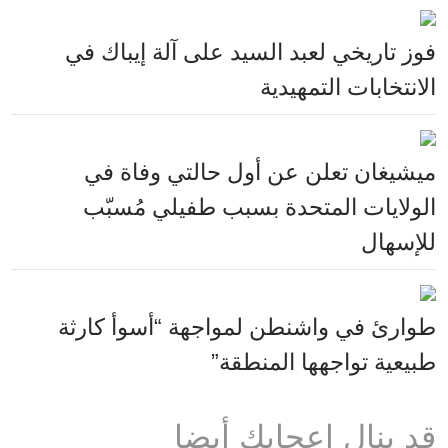
فوز تاريخي لعبد السيد على آلة إيباك في
الانتخابات التمهيدية
ميشيغان تعلن عن أول حالتي وفاة في
الولايات المتحدة بسبب طفيلي مُسبّب
للإسهال
طوارئ في واشنطن لمواجهة “أسوأ كارثة
طبيعية تواجهها المنطقة”
قد ينال إعجابك أيضا