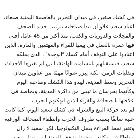
في كشك صغير، في ميدان التحرير بالعاصمة اليمنية صنعاء،
اعتاد سعيد علاو أن يبدأ صباحاته بترتيب جديد الصحف
والمجلات والدوريات والكتب، منذ أكثر من 45 عامًا، أفنى
فيها عمره بالعمل في بيعها للقراء والمهتمين والمارة، الذين
اعتادوا على التوقف أمام كشك “الوحدة” ، الذي يملكه
سعيد، فيستقبلهم بابتسامته الهادئة، التي لم تغيرها الأحداث
وتقلبات الزمن، لكنه يبزر عنوانًا مهمًا من عناوين ميدان
التحرير وسط المدينة، ليبدو هذا الكشك وصاحبه اليوم
وكأنهما يحرسان ما تبقى من ذاكرة المدينة، وبخاصة في
علاقتها بالصحافة والقراء الذين انهكتهم الحرب.
لم تعد حركة البيع والشراء في كشك سعيد اليوم، كما كانت
عليه سابقًا بسبب ظروف الحرب وانطفاء الصحافة الورقية
وتغير نمط القراءة بفعل التكنولوجيا، لكن سعيد لا زال
مواظبًا في مكانه، متشبثٍا بشغف المهنة التي تمثل مصدر