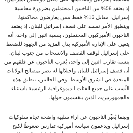
إذ يعتقد 58% من الناخبين المحتملين بضرورة محاسبة
إسرائيل، مقابل 16% فقط ممن يعارضون محاكمتها.
وينطبق الأمر نفسه على قصف إسرائيل للبنان، إذ يعتقد
الناخبون الأميركيون المحتملون، بنسبة اثنين إلى واحد، أنه
يتعين على الإدارة الأميركية بذل المزيد من الجهود للضغط
على إسرائيل لوقف القصف والانسحاب من جنوب لبنان.
بنسبة تقارب اثنين إلى واحد، يُعرِب الناخبون عن قلقهم من
أن قصف إسرائيل للبنان واحتلالها له يضر بمصالح الولايات
المتحدة في الشرق الأوسط. وفي الحالتين، تنطبق هذه
النِّسب على جميع الفئات الديموغرافية الرئيسية باستثناء
«الجمهوريين»، الذين ينقسمون حولها.
وبينما يُعبِّر الناخبون عن آراء سلبية واضحة تجاه سلوكيات
إسرائيل ويدعمون سياسة أميركية تمارس ضغوطًا لكبح