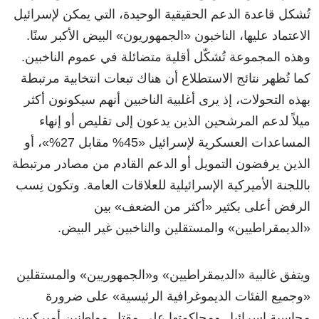
تُشكل قاعدة الدعم الحقيقية الوحيدة، التي يمكن لإسرائيل
الاعتماد عليها، الناخبون «الجمهوريون» البيض الأكبر سنًا.
وهذه المجموعة تُشكّل أقلية متضائلة في عموم الناخبين.
كما تُظهر نتائج الاستطلاع أن هناك تبعات انتخابية مرتبطة
بهذه التحولات، إذ يرى أغلبية الناخبين أنهم سيكونون أكثر
ميلاً لدعم المرشحين الذين يدعون إلى تقليص أو إنهاء
المساعدات العسكرية لإسرائيل «45% مقابل 27%»، أو
الذين يرفضون التمويل أو الدعم القادم من مصادر مرتبطة
باللجنة الأميركية الإسرائيلية للعلاقات العامة. وتكون نِسب
الرفض أعلى بكثير «أكثر من الضعف» بين
«الديمقراطيين» والمستقلين والناخبين غير البيض.
ويتفق غالبية «الديمقراطيين» و«الجمهوريين» والمستقلين
«وجميع الفئات الديموغرافية الرئيسية» على ضرورة
محاسبة إسرائيل ومحاكمتها على مقتل مواطنين أميركيين،