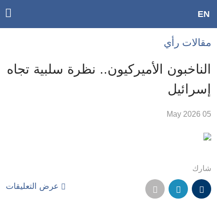
ggle
EN
ain
Accessibilit
مقالات رأي
link
tion
الناخبون الأميركيون.. نظرة سلبية تجاه
لمحتوى
إسرائيل
لرئيسي
لأقسام
05 May 2026
لرئيسية
Ski
t
Searc
شارك
عرض التعليقات