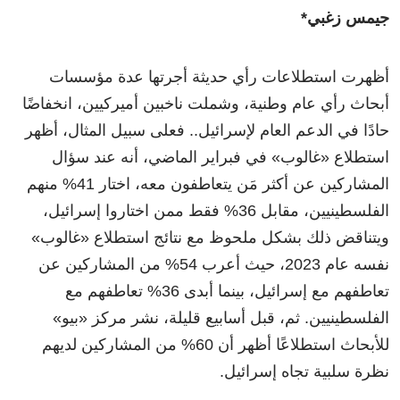
جيمس زغبي*
أظهرت استطلاعات رأي حديثة أجرتها عدة مؤسسات
أبحاث رأي عام وطنية، وشملت ناخبين أميركيين، انخفاضًا
حادًا في الدعم العام لإسرائيل.. فعلى سبيل المثال، أظهر
استطلاع «غالوب» في فبراير الماضي، أنه عند سؤال
المشاركين عن أكثر مَن يتعاطفون معه، اختار 41% منهم
الفلسطينيين، مقابل 36% فقط ممن اختاروا إسرائيل،
ويتناقض ذلك بشكل ملحوظ مع نتائج استطلاع «غالوب»
نفسه عام 2023، حيث أعرب 54% من المشاركين عن
تعاطفهم مع إسرائيل، بينما أبدى 36% تعاطفهم مع
الفلسطينيين. ثم، قبل أسابيع قليلة، نشر مركز «بيو»
للأبحاث استطلاعًا أظهر أن 60% من المشاركين لديهم
نظرة سلبية تجاه إسرائيل.