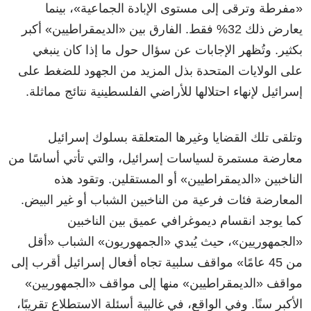
«مفرطة وترقى إلى مستوى الإبادة الجماعية»، بينما
يعارض ذلك 32% فقط. الفارق بين «الديمقراطيين» أكبر
بكثير. وتُظهر الإجابات عن سؤال حول ما إذا كان ينبغي
على الولايات المتحدة بذل المزيد من الجهود للضغط على
إسرائيل لإنهاء احتلالها للأراضي الفلسطينية نتائج مماثلة.
وتلقى تلك القضايا وغيرها المتعلقة بسلوك إسرائيل
معارضة مستمرة لسياسات إسرائيل، والتي تأتي أساسًا من
الناخبين «الديمقراطيين» أو المستقلين. وتقود هذه
المعارضة فئات فرعية من الناخبين الشباب أو غير البيض.
كما يوجد انقسام ديموغرافي عميق بين الناخبين
«الجمهوريين»، حيث يُبدي «الجمهوريون» الشباب «أقل
من 45 عامًا» مواقف سلبية تجاه أفعال إسرائيل أقرب إلى
مواقف «الديمقراطيين» منها إلى مواقف «الجمهوريين»
الأكبر سنًا. وفي الواقع، في غالبية أسئلة الاستطلاع تقريبًا،