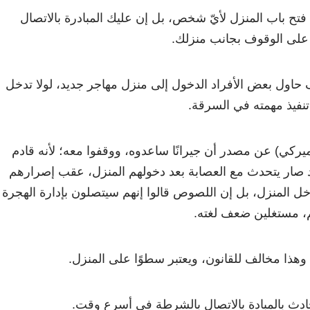
ح باب المنزل لأيّ شخص، بل إن عليك المبادرة بالاتصال
 على الوقوف بجانب منزلك.
حاول بعض الأفراد الدخول إلى منزل مهاجر جديد، لولا تدخل
نفيذ مهمته في السرقة.
يركي) عن مصدر أن جيرانًا ساعدوه، ووقفوا معه؛ لأنه قادم
د صار يتحدث مع العصابة بعد دخولهم المنزل، عقب إصرارهم
خل المنزل، بل إن اللصوص قالوا إنهم سيتصلون بإدارة الهجرة
م، مستغلين ضعف لغته.
وهذا مخالف للقانون، ويعتبر سطوًا على المنزل.
دث بالمبادة بالاتصال بالشرطة في أسرع وقت.