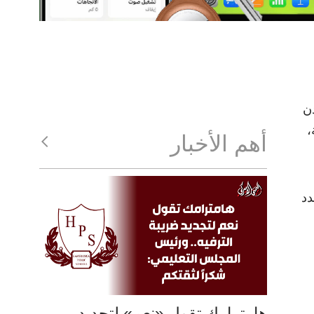
ن
،
أهم الأخبار
دد
هامترامك تقول «نعم» لتجديد