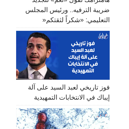
ضريبة الترفيه.. ورئيس المجلس
التعليمي: «شكراً لثقتكم«
فوز تاريخي لعبد السيد على آلة
إيباك في الانتخابات التمهيدية