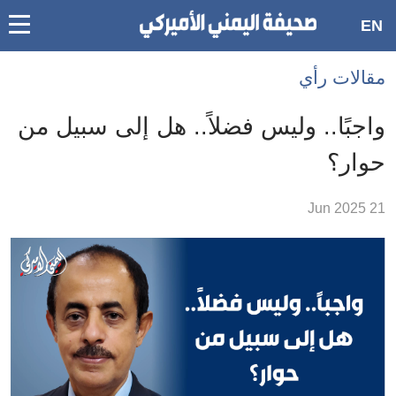
oggle
EN
main
Accessibilit
مقالات رأي
link
ation
واجبًا.. وليس فضلاً.. هل إلى سبيل من
لمحتوى
حوار؟
لرئيسي
لأقسام
21 Jun 2025
لرئيسية
Ski
t
Searc