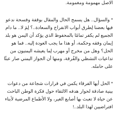
الاصل مهمومة ومغمومة.
* والسؤال.. هل يسمح الحال والمقال بوقفة وفسحة ندعو
فيها بعضنا لِطرق أبواب الانفراج والسعادة..؟ لِمَ لا.. ما دام
الجميع لم يكفر تمامًا بالمحفوظ الذي يؤكد أن اليمن هو بلد
إيمان وفقه وحكمة، أو هذا ما يجب العودة إليه.. فما هو
الحل؟ وهل من مخرج أو مهرب لِما يعيشه اليمنيون من
تداعيات التشظي والفُرقة، ومنها أن الجواز اليمني صار عبئًا
على حامله.
* الحل أيها الفرقاء يكمن في قرارات شجاعة من دعوات
بينية صادقة لحوار هدفه الالتقاء حول فكرة الوطن الباحث
عن حياة لا تعبث بها أصابع الغير، ولا الأطماع المرضية لأبناء
افتراضيين لهذا البلد..!