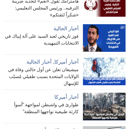
هامترامك تقول «نعم» لتجديد ضريبة
الترفيه.. ورئيس المجلس التعليمي:
«شكراً لثقتكم«
أخبار الجالية
فوز تاريخي لعبد السيد على آلة إيباك في
الانتخابات التمهيدية
أخبار أميركا
,
أخبار الجالية
ميشيغان تعلن عن أول حالتي وفاة في
الولايات المتحدة بسبب طفيلي مُسبّب
للإسهال
أخبار أميركا
طوارئ في واشنطن لمواجهة “أسوأ
كارثة طبيعية تواجهها المنطقة”