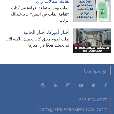
ثقافة
,
مقالات رأي
القات بوصفه ثقافة: قراءة في كتاب
«ثقافة القات في اليمن» لـ د.عبدالله
الزلب
أخبار أميركا
,
أخبار الجالية
طلب لجوء معلق كان يحميك.. لكنه الآن
قد يجعلك هدفًا في أميركا
تواصلوا معنا
313-574-6979
INFO@YEMENIAMERICAN.COM