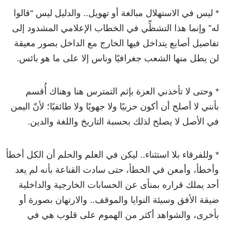
* ليس في الاستهلال مبالغة أو تهويل.. والدليل ليس “قالوا
له” وإنما هذا التشظِّي في الخطاب الإعلامي المشدود إلى
تفاصيل أصابع يتداخل فيها الخارج مع الداخل بصور معيقة
لن يطل منها الشعب جغرافيًا وناس إلا على ما هو بائس.
* وحتى لا تأخذني العزة بإثم التمترس هنا وهناك أُقسم
بأنني لا أصلح أن أكون حزبيًا ولا جهويًا ولا طائفيًا؛ لأنّ اليمن
في الأصل لا يصلح لذلك بحسبة التاريخ واللغة والدين.
* وللفرقاء بلا استثناء.. ليكن في العلم والحلم أن الكل أخطأ
وأخطأ، وأمعن في الخطأ، حتى سادت القناعة بأنه لم يعد
أحد يملك قراره بمنأى عن الحسابات الخارجية والداخلية
ضيقة الأفق وسيئة النوايا والموقف.. والارتهان بصورة أو
بأخرى، والشواهد أكثر من الهموم على قلوب هي في