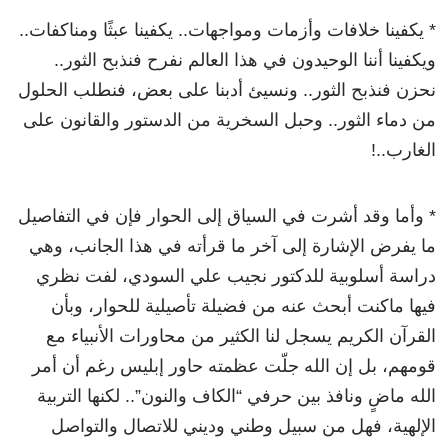
* يكفينا خلافات وأزمات ومواجهات.. يكفينا عبثًا ومناكفات..
ويكفينا أننا الوحيدون في هذا العالم نفرح فنذبح الثور..
نحزن فنذبح الثور.. ونسيئ أدبنا على بعض، فنطلب الحلول
من دماء الثور.. وحبل السخرية من الدستور والقانون على
الغارب..!
* وأما وقد أشرت في السياق إلى الحوار فإن في التفاصيل
ما يفرض الإشارة إلى آخر ما قرأته في هذا الجانب، وهي
دراسة أسلوبية للدكتور نجيب علي السودي، لفت نظري
فيها ماكنت أبحث عنه من فضيلة تأصيلية للحوار، وبأن
القرآن الكريم يسجل لنا الكثير من محاورات الأنبياء مع
قومهم، بل إن الله جلّت عظمته حاور إبليس رغم أن أمر
الله ماضٍ ونافذ بين حرفي “الكاف والنون”.. لكنها التربية
الإلهية، فهل من سبيل وطني وديني للاتصال والتواصل