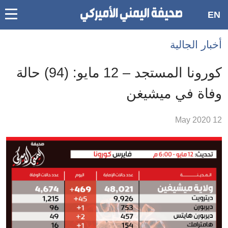
oggle
EN
main
Accessibilit
أخبار الجالية
link
ation
كورونا المستجد – 12 مايو: (94) حالة
لمحتوى
وفاة في ميشيغن
لرئيسي
لأقسام
12 May 2020
لرئيسية
Ski
t
Searc