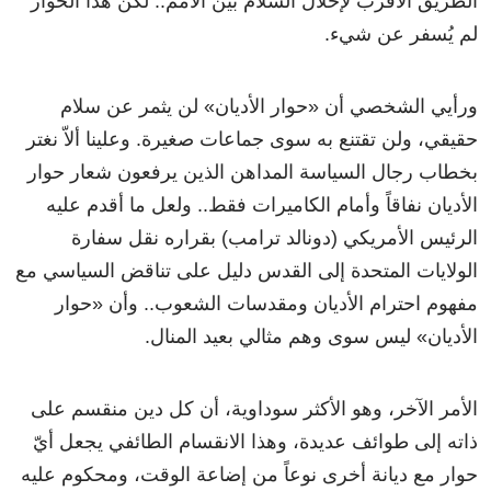
الطريق الأقرب لإحلال السلام بين الأمم.. لكن هذا الحوار
لم يُسفر عن شيء.
ورأيي الشخصي أن «حوار الأديان» لن يثمر عن سلام
حقيقي، ولن تقتنع به سوى جماعات صغيرة. وعلينا ألاّ نغتر
بخطاب رجال السياسة المداهن الذين يرفعون شعار حوار
الأديان نفاقاً وأمام الكاميرات فقط.. ولعل ما أقدم عليه
الرئيس الأمريكي (دونالد ترامب) بقراره نقل سفارة
الولايات المتحدة إلى القدس دليل على تناقض السياسي مع
مفهوم احترام الأديان ومقدسات الشعوب.. وأن «حوار
الأديان» ليس سوى وهم مثالي بعيد المنال.
الأمر الآخر، وهو الأكثر سوداوية، أن كل دين منقسم على
ذاته إلى طوائف عديدة، وهذا الانقسام الطائفي يجعل أيّ
حوار مع ديانة أخرى نوعاً من إضاعة الوقت، ومحكوم عليه