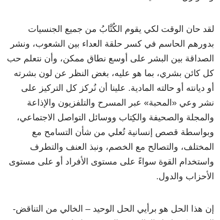
لقد حان الوقت لكي يقوم الكُتَّابُ من جميع الجنسيات
بدورهم الحاسم في كسر حلقة العداء بين الشعوب، ونشر
الصداقة بين البشر على أوسع نطاق ممكن، وأن نتعلم حب
كل كائن بشري، بما هو عليه، بغض النظر عن لون بشرته
أو ديانته أو حالته المادية. علينا أن نُركز كل التركيز على
نشر وعي «المحبة» عبر المسرح والتلفزيون والإذاعة
والمجلة والصحيفة والكِتاب ووسائل التواصل الاجتماعي،
وبواسطة قصص إنسانية تُعلي من شأن التسامح مع
المختلف، والتصالح مع الخصم، ونبذ العنف والتطرف
واستخدام القوة سواءً على مستوى الأفراد أو على مستوى
الأحزاب والدول.
إن هذا الحل هو برأيي الحل الوحيد – الخالي من التناقض-