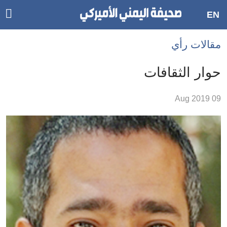
ggle
EN
ain
Accessibilit
مقالات رأي
link
tion
حوار الثقافات
لمحتوى
09 Aug 2019
لرئيسي
لأقسام
لرئيسية
Ski
t
Searc