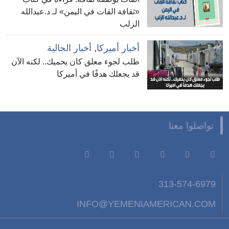
«ثقافة القات في اليمن» لـ د.عبدالله
الزلب
أخبار أميركا
,
أخبار الجالية
طلب لجوء معلق كان يحميك.. لكنه الآن
قد يجعلك هدفًا في أميركا
تواصلوا معنا
313-574-6979
INFO@YEMENIAMERICAN.COM