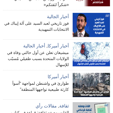
«شكراً لثقتكم«
أخبار الجالية
فوز تاريخي لعبد السيد على آلة إيباك في
الانتخابات التمهيدية
أخبار أميركا
,
أخبار الجالية
ميشيغان تعلن عن أول حالتي وفاة في
الولايات المتحدة بسبب طفيلي مُسبّب
للإسهال
أخبار أميركا
طوارئ في واشنطن لمواجهة “أسوأ
كارثة طبيعية تواجهها المنطقة”
ثقافة
,
مقالات رأي
القات بوصفه ثقافة: قراءة في كتاب