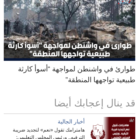
طوارئ في واشنطن لمواجهة “أسوأ كارثة
طبيعية تواجهها المنطقة”
قد ينال إعجابك أيضا
أخبار الجالية
هامترامك تقول «نعم» لتجديد ضريبة
الترفيه.. ورئيس المجلس التعليمي: