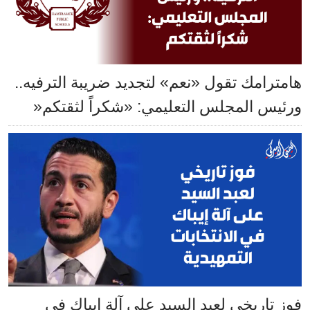
هامترامك تقول «نعم» لتجديد ضريبة الترفيه..
ورئيس المجلس التعليمي: «شكراً لثقتكم«
فوز تاريخي لعبد السيد على آلة إيباك في