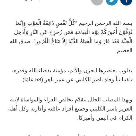
بسم الله الرحمن الرحيم “كُلُّ نَفْسٍ ذَآئِقَةُ الْمَوْتِ وَإِنَّمَا
تُوَفَّوْنَ أُجُورَكُمْ يَوْمَ الْقِيَامَةِ فَمَن زُحْزِحَ عَنِ النَّارِ وَأُدْخِلَ
الْجَنَّةَ فَقَدْ فَازَ وَما الْحَيَاةُ الدُّنْيَا إِلاَّ مَتَاعُ الْغُرُور”. صدق الله
العظيم
بقلوب يعتصرها الحزن والألم، مؤمنة بقضاء الله وقدره،
تلقينا نبأ وفاة ناصر الكليبي عن عمر ناهز (58 عامًا).
وبهذا المصاب الجلل نتقدّم بخالص العزاء والمواساة لابنه
العزيز ياسر الكليبي وجميع أفراد عائلته وأقاربه وكل أهله
الكرام في اليمن وأميركا.