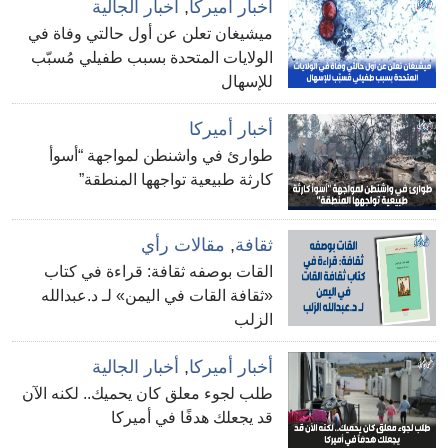
أخبار أميركا
,
أخبار الجالية
ميشيغان تعلن عن أول حالتي وفاة في
الولايات المتحدة بسبب طفيلي مُسبّب
للإسهال
أخبار أميركا
طوارئ في واشنطن لمواجهة “أسوأ
كارثة طبيعية تواجهها المنطقة”
ثقافة
,
مقالات رأي
القات بوصفه ثقافة: قراءة في كتاب
«ثقافة القات في اليمن» لـ د.عبدالله
الزلب
أخبار أميركا
,
أخبار الجالية
طلب لجوء معلق كان يحميك.. لكنه الآن
قد يجعلك هدفًا في أميركا