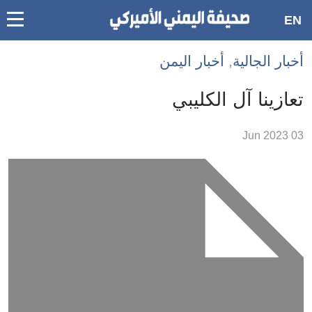
oggle
EN
main
Accessibilit
أخبار الجالية
,
أخبار اليمن
link
ation
تعازينا آل الكليبي
لمحتوى
03 Jun 2023
لرئيسي
لأقسام
لرئيسية
Ski
t
Searc