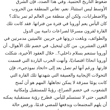
ضغوط التاريخ الحتمية. وفي هذا الصدد، فإن الشرق
الأوسط ليس استثناءً. نعم، تعاني المنطقة من الحروب
والاضطرابات، ولكن أي منطقة من العالم لم تمر بذلك؟
كان اليأس يعم أوروبا في فترة من فتراتها. فقد كانت تلك
القارة لقرون مسرحًا لصراعات دامية بين الدول
والطوائف، وبلغت ذروتها في حربين عالميتين مدمرتين في
القرن العشرين. من كان ليتخيل، في خضم تلك الأهوال، أن
أوروبا ستنعم بسلام داخلي؟.. خلال العقود الأخيرة، شكلت
أوروبا اتحادًا اقتصاديًا، وأنهت الحرب الباردة التي قسمت
قارتها. ورغم أنها لم تصل بعد إلى «اتحاد نموذجي»، فإن
التحولات الإيجابية والعميقة التي شهدتها تلك القارة التي
كانت يومًا ممزقة لا يمكن تجاهلها. المهم هو أن تُمنح
الشعوب، في خضم الصراع، رؤيةً للمستقبل وإمكانية
التغيير، حتى لا تستسلم لليأس. فطرح رؤية مستقبلية يمكنه
أن يلهم المجتمعات ويدفعها للمضي قدمًا، ورفض حالة