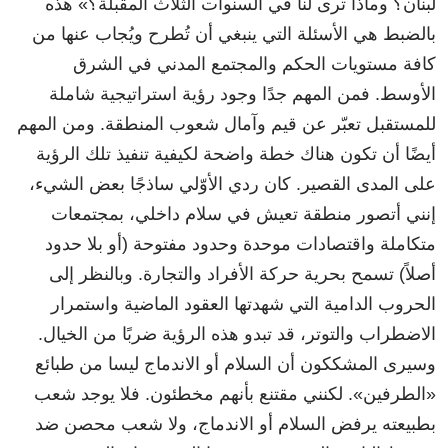
لبنان؟ وماذا ترى لنا في السنوات الثلاث المقبلة؟» هذه
بالضبط هي الأسئلة التي ينبغي أن تُطرح ويُجاب عنها من
كافة مستويات الحكم والمجتمع المدني في الشرق
الأوسط. فمن المهم جدًا وجود رؤية استراتيجية شاملة
للمستقبل تعبّر عن قيم وآمال شعوب المنطقة. ومن المهم
أيضًا أن تكون هناك خطة واضحة لكيفية تنفيذ تلك الرؤية
على المدى القصير. كان ردي الأوّلي ساذجًا بعض الشيء،
إنني أتصور منطقة تعيش في سلام داخلي، بمجتمعات
متكاملة واقتصادات موحدة وحدود مفتوحة (أو بلا حدود
أصلاً) تسمح بحرية حركة الأفراد والتجارة. وبالنظر إلى
الحروب الدامية التي شهدتها العقود الماضية واستمرار
الاضطراب والتوتر، قد تبدو هذه الرؤية ضربًا من الخيال.
وسيرى المشككون أن السلام أو الاندماج ليسا من طبائع
«الطرفين». لكنني مقتنع بأنهم مخطئون. فلا يوجد شعب
بطبيعته يرفض السلام أو الاندماج، ولا شعب محصن ضد