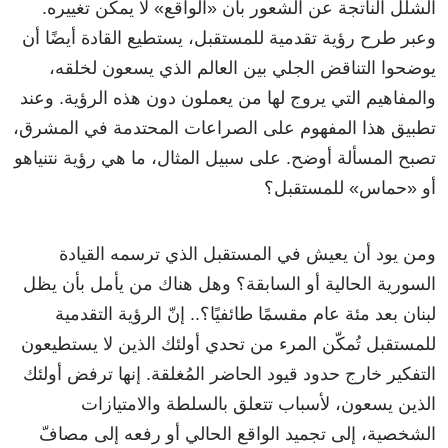
الشلل الناتجة عن الشعور بأن «الواقع» لا يمكن تغييره.
وعبر طرح رؤية تقدمية للمستقبل، يستطيع القادة أيضًا أن
يوضحوا التناقض الجلي بين العالم الذي يسعون لخلقه،
والمفاهيم التي يروج لها من يعملون دون هذه الرؤية. وعند
تطبيق هذا المفهوم على الصراعات المحتدمة في المشرق،
تصبح المسألة أوضح. على سبيل المثال، ما هي رؤية نتنياهو
أو «حماس» للمستقبل؟
ومن يود أن يعيش في المستقبل الذي ترسمه القيادة
السورية الحالية أو السابقة؟ وهل هناك من يأمل بأن يظل
لبنان بعد مئة عام مقسمًا طائفيًا؟.. إنّ الرؤية التقدمية
للمستقبل تُمكّن المرء من تحدي أولئك الذين لا يستطيعون
التفكير خارج حدود قيود الحاضر المُغلقة. إنها ترفض أولئك
الذين يسعون، لأسباب تتعلق بالسلطة والامتيازات
الشخصية، إلى تجميد الواقع الحالي أو رفعه إلى مصافّ