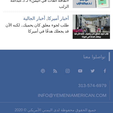
«ثقافة القات في اليمن» لـ د.عبدالله
الزلب
أخبار أميركا
,
أخبار الجالية
طلب لجوء معلق كان يحميك.. لكنه الآن
قد يجعلك هدفًا في أميركا
تواصلوا معنا
313-574-6979
INFO@YEMENIAMERICAN.COM
جميع الحقوق محفوظة لدى اليمني الأمريكي © 2020