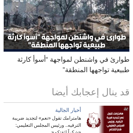
طوارئ في واشنطن لمواجهة “أسوأ كارثة
طبيعية تواجهها المنطقة”
قد ينال إعجابك أيضا
أخبار الجالية
هامترامك تقول «نعم» لتجديد ضريبة
الترفيه.. ورئيس المجلس التعليمي:
«شكراً لثقتكم«