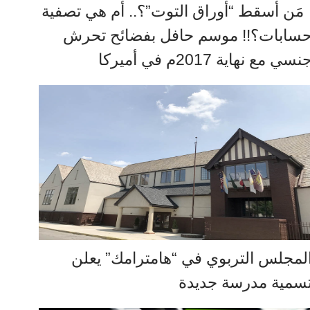
َن أسقط “أوراق التوت”؟.. أم هي تصفية
سابات؟!! موسم حافل بفضائح تحرش
نسي مع نهاية 2017م في أميركا
لمجلس التربوي في “هامترامك” يعلن
سمية مدرسة جديدة