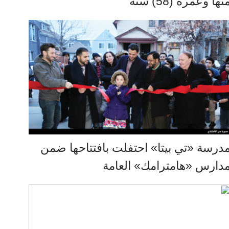
نها وعمره (58) سنة
درسة «تي بيتا» احتفلت بافتتاحها ضمن
دارس «هامترامك» العامة