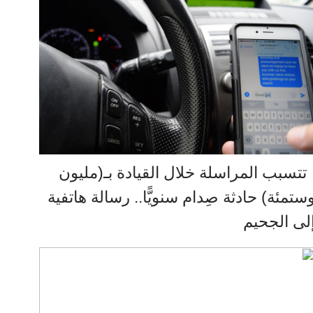
تسبب المراسلة خلال القيادة بـ(مليون
ستمئة) حادثة صِدام سنويًّا.. رسالة هاتفية
لى الجحيم