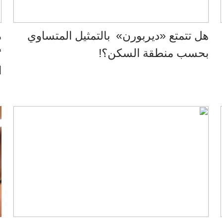
هل تتمتع «ديربورن» بالتمثيل المتساوي
م
بحسب منطقة السكن؟!
“
ا