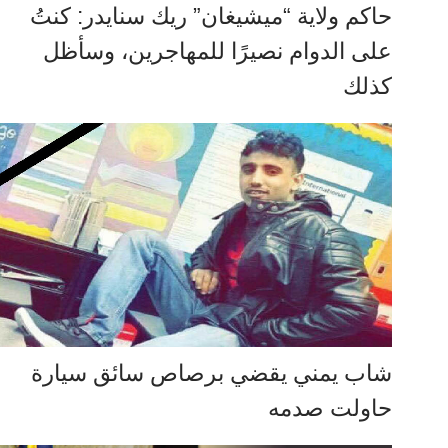
حاكم ولاية “ميشيغان” ريك سنايدر: كنتُ
على الدوام نصيرًا للمهاجرين، وسأظل
كذلك
شاب يمني يقضي برصاص سائق سيارة
حاولت صدمه