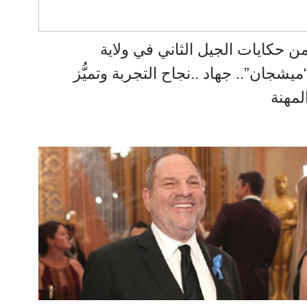
ن حكايات الجيل الثاني في ولاية
ميشجان”.. جهاد ..نجاح التجربة وتميُّز
لمهنة