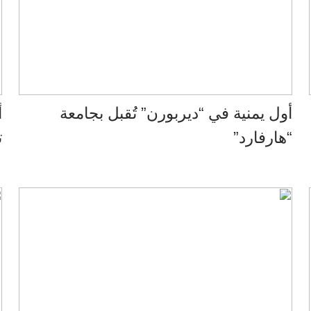
أول يمنية في “ديربورن” تُقبل بجامعة
أ
“هارفارد”
ت