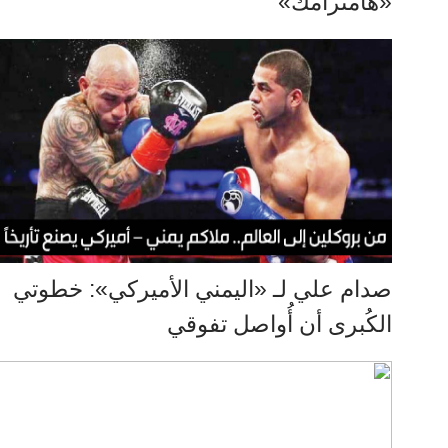
«هامترامك»
صدام علي لـ «اليمني الأميركي»: خطوتي
الكُبرى أن أُواصل تفوقي