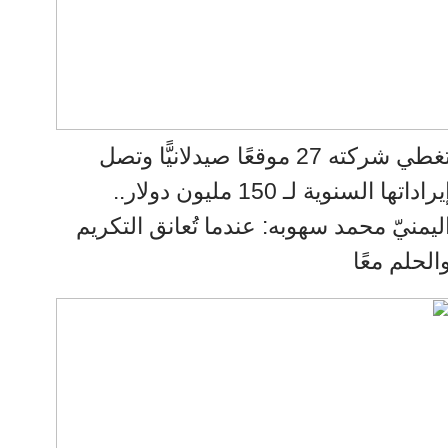
تغطي شركته 27 موقعًا صيدلانيًّا وتصل
إيراداتها السنوية لـ 150 مليون دولار..
ليمنيّ محمد سهوبه: عندما تُعانق التكريم
الحلم معًا