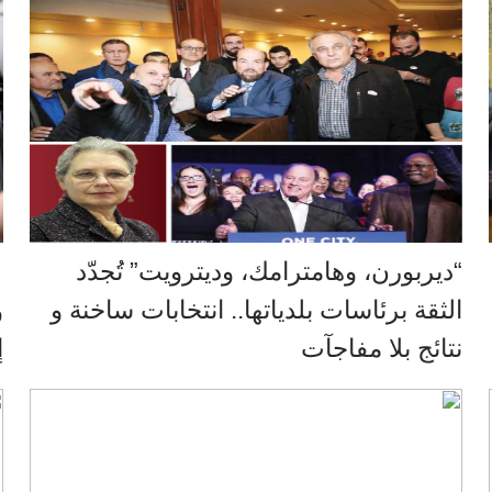
“ديربورن، وهامترامك، وديترويت” تُجدّد
ت
الثقة برئاسات بلدياتها.. انتخابات ساخنة و
و
نتائج بلا مفاجآت
إ