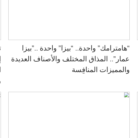
“هامترامك” واحدة.. “بيزا” واحدة ..”بيزا
عمار”.. المذاق المختلف والأصناف العديدة
والمميزات المنافِسة
ا
و