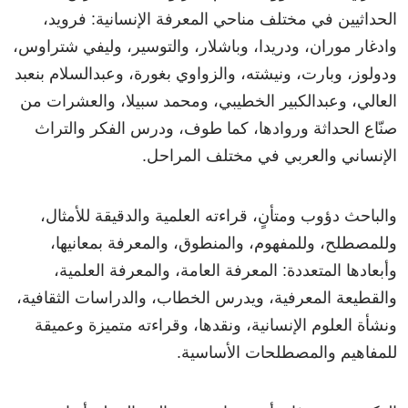
الحداثيين في مختلف مناحي المعرفة الإنسانية: فرويد،
وادغار موران، ودريدا، وباشلار، والتوسير، وليفي شتراوس،
ودولوز، وبارت، ونيشته، والزواوي بغورة، وعبدالسلام بنعبد
العالي، وعبدالكبير الخطيبي، ومحمد سبيلا، والعشرات من
صنّاع الحداثة وروادها، كما طوف، ودرس الفكر والتراث
الإنساني والعربي في مختلف المراحل.
والباحث دؤوب ومتأنٍ، قراءته العلمية والدقيقة للأمثال،
وللمصطلح، وللمفهوم، والمنطوق، والمعرفة بمعانيها،
وأبعادها المتعددة: المعرفة العامة، والمعرفة العلمية،
والقطيعة المعرفية، ويدرس الخطاب، والدراسات الثقافية،
ونشأة العلوم الإنسانية، ونقدها، وقراءته متميزة وعميقة
للمفاهيم والمصطلحات الأساسية.