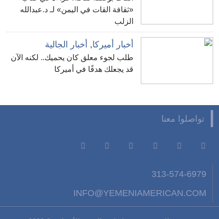
«ثقافة القات في اليمن» لـ د.عبدالله
الزلب
أخبار أميركا
,
أخبار الجالية
طلب لجوء معلق كان يحميك.. لكنه الآن
قد يجعلك هدفًا في أميركا
تواصلوا معنا
313-574-6979
INFO@YEMENIAMERICAN.COM