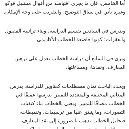
أما الخامس، فإن ما يجري اقتباسه من أقوال ميشيل فوكو
وغيره يأتي في سياق التوضيح، والتقريب على وجه الإمكان.
ويدرس في السادس تقسيم الدراسة، وبناء تراتبية الفصول
والفقرات؛ كونها خاضعة للخطاب الأكاديمي.
ويرى في السابع أن دراسة الخطاب تعمل على ترهين
المعارف، ونقدها، ومساءلتها.
ويحدد الباحث ثمان مصطلحات كعناوين للدراسة. يدرس
المعاني المختلفة والمتعددة للتمييز. يدرسها عميقًا في
الخطاب مضافًا للتمييز. ويعني بالخطاب بناء كيفيات
التصورات، وما ينبثق عنها من ترسيمات، وتنميطات،
فتحليل الخطاب يذهب بالضرورة إلى نقد المعارف،