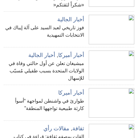
«شكراً لثقتكم«
أخبار الجالية
فوز تاريخي لعبد السيد على آلة إيباك في
الانتخابات التمهيدية
أخبار أميركا
,
أخبار الجالية
ميشيغان تعلن عن أول حالتي وفاة في
الولايات المتحدة بسبب طفيلي مُسبّب
للإسهال
أخبار أميركا
طوارئ في واشنطن لمواجهة “أسوأ
كارثة طبيعية تواجهها المنطقة”
ثقافة
,
مقالات رأي
القات بوصفه ثقافة: قراءة في كتاب