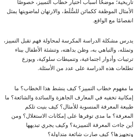
تاريخية؛ موضحًا أسباب اختيار خطاب التمييز، خصوصًا
الأمثال الموظفة ككمائن للسُّلَط، والارتهان لماضويتها يمثل
انفصامًا مع الواقع.
يدرس مشكلة الدراسة المكرسة لمحاولة فهم تقبل التمييز،
وتمثله، والتباهي به، وظن بداهته، وتنشئة الأطفال ببناء
ترتيبات وأدوار اجتماعية، وتنميطات سلوكية، ويوزع
تطلعات هذه الدراسة على عدد من الأسئلة.
ما مفهوم خطاب التمييز؟ كيف ينشط هذا الخطاب؟ ما
إمكانية تخفيه في المعارف الجاهزة والسائدة والشائعة؟ ما
طبيعة المعرفة المنسوبة للأمثال؟ كيف بنيت تلكم
المعرفة؟ ما مدى توفرها على إمكانات الاستغلال؟ ومن
أين جاءت المعرفة التمييزية؟ وكيف يجري تبديهها
وتجهيزها؟ كيف صارت شائعة متداولة؟