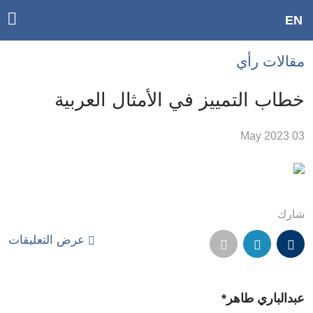
ggle
EN
ain
Accessibilit
مقالات رأي
link
tion
خطاب التمييز في الأمثال العربية
لمحتوى
03 May 2023
لرئيسي
لأقسام
لرئيسية
Ski
شارك
t
عرض التعليقات
Searc
عبدالباري طاهر*