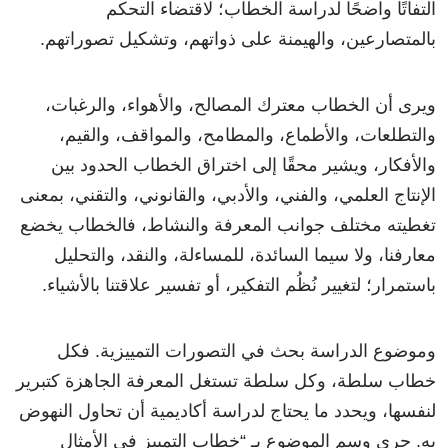
التفاتًا واضحًا لدراسة الخطاب؛ لاقتضاء التحكم
بالمتصارعين، والهيمنة على ذواتهم، وتشكيل تصوراتهم.
ويرى أن الخطاب معترك المصالح، والأهواء، والرغبات،
والتطلعات، والأطماع، والمطامح، والمواقف، والقيم،
والأفكار، ويشير محقًا إلى اختراق الخطاب الحدود بين
الإنتاج العلمي، والفني، والأدبي، والقانوني، والتقني، بمعنى
تغطيته مختلف جوانب المعرفة والنشاط، فالخطاب يخضع
معارفنا، ولا سيما السائدة، للمساءلة، والنقد، والتحليل
باستمرار؛ لتغيير نُظُم التفكير، أو تفسير علاقتنا بالأشياء.
وموضوع الدراسة بحث في التصورات التمييزية. فكل
خطاب سلطة، وكل سلطة تستغل المعرفة الجاهزة كتبرير
لنفسها، ويحدد ما يحتاج لدراسة أكاديمية أن تحاول النهوض
به. جرى وسم الموضوع بـ “خطاب التمييز في الأمثال