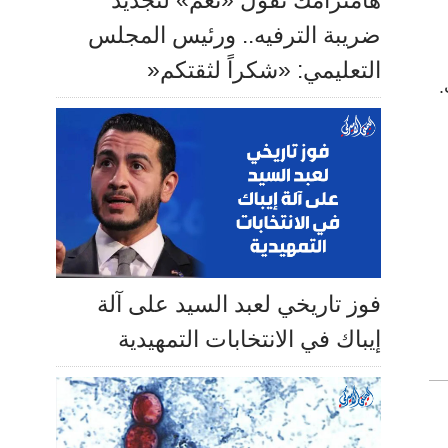
هامترامك تقول «نعم» لتجديد
ضريبة الترفيه.. ورئيس المجلس
التعليمي: «شكراً لثقتكم«
.
فوز تاريخي لعبد السيد على آلة
إيباك في الانتخابات التمهيدية