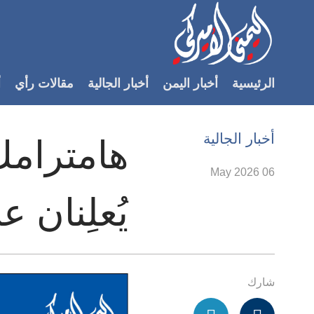
Accessibilit
link
لمحتوى
الرئيسية
أخبار اليمن
أخبار الجالية
مقالات رأي
أ
لرئيسي
لأقسام
لرئيسية
أخبار الجالية
هامترامك
Ski
t
06 May 2026
Searc
يُعلِنان 
شارك