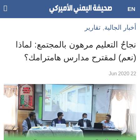
ggle
EN
ain
Accessibilit
أخبار الجالية
,
تقارير
link
tion
نجاحُ التعليم مرهون بالمجتمع: لماذا
لمحتوى
(نعم) لمقترح مدارس هامترامك؟
لرئيسي
لأقسام
22 Jun 2020
لرئيسية
Ski
t
Searc