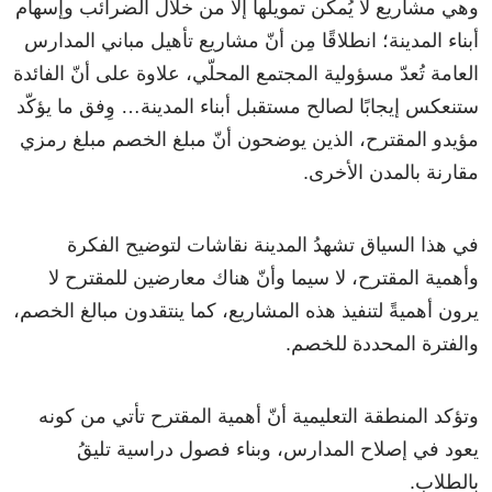
وهي مشاريع لا يُمكن تمويلها إلا من خلال الضرائب وإسهام
أبناء المدينة؛ انطلاقًا مِن أنّ مشاريع تأهيل مباني المدارس
العامة تُعدّ مسؤولية المجتمع المحلّي، علاوة على أنّ الفائدة
ستنعكس إيجابًا لصالح مستقبل أبناء المدينة… وِفق ما يؤكّد
مؤيدو المقترح، الذين يوضحون أنّ مبلغ الخصم مبلغ رمزي
مقارنة بالمدن الأخرى.
في هذا السياق تشهدُ المدينة نقاشات لتوضيح الفكرة
وأهمية المقترح، لا سيما وأنّ هناك معارضين للمقترح لا
يرون أهميةً لتنفيذ هذه المشاريع، كما ينتقدون مبالغ الخصم،
والفترة المحددة للخصم.
وتؤكد المنطقة التعليمية أنّ أهمية المقترح تأتي من كونه
يعود في إصلاح المدارس، وبناء فصول دراسية تليقُ
بالطلاب.