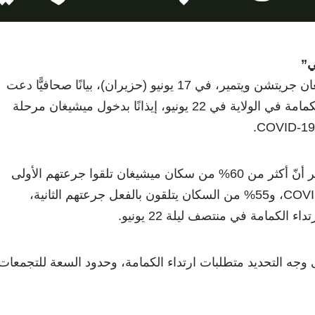
ي”
أصدرت حاكم ولاية ميشيغان جريتشن ويتمير، في 17 يونيو (حزيران)، بيانًا صحافيًّا دعت
فيه إلى إنهاء أمر ارتداء الكمامة في الولاية في 22 يونيو، إيذانًا بدخول ميشيغان مرحلة
وانطلاقًا من إحصائية تُظهر أنّ أكثر من 60% من سكان ميشيغان تلقوا جرعتهم الأولى
على الأقل من لقاح COVID-19، و55% من السكان يتلقون بالفعل جرعتهم الثانية،
 الكمامة في منتصف ليلة 22 يونيو.
 وجه التحديد متطلبات ارتداء الكمامة، وحدود السعة للتجمعات