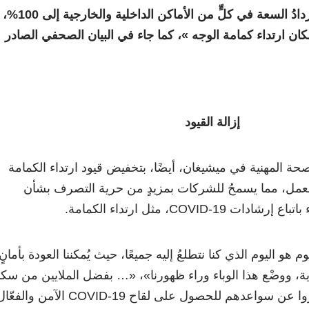
اعتبارًا من 22 يونيو، ستزدادُ السعة في كلٍّ من الأماكن الداخلية والخارجية إلى 100%،
ان ارتداء كمامة الوجه
»
، كما جاء في البيان الصحفي الصادر
إزالة القيود
حة المهنية في ميشيغان، أيضًا، بتخفيض قيود ارتداء الكمامة
 العمل، مما يسمحُ للشركات بمزيدٍ من حرية التصرف بشأن
COVID-، مثل ارتداء الكمامة.
 هو اليوم الذي كنا نتطلعُ إليه جميعًا، حيث يُمكننا العودة بأمانٍ
دية، ووضْع هذا الوباء وراء ظهورنا»، «… بفضل الملايين من سك
ولاية ميشيغان الذين شمّروا عن سواعدهم للحصول على لقاح COVID-19 الآمن و