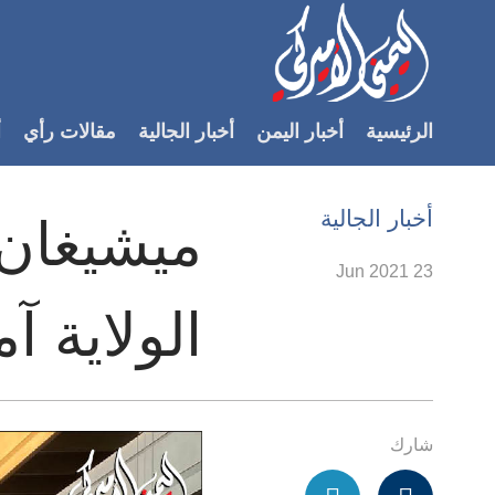
Accessibilit
link
لمحتوى
الرئيسية
أخبار اليمن
أخبار الجالية
مقالات رأي
أ
لرئيسي
لأقسام
لرئيسية
أخبار الجالية
ميشيغان 
Ski
t
23 Jun 2021
Searc
الولاية آ
شارك