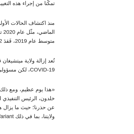
تمكّنا من إجراء هذه التغي
ال
متوسط ​​عام 2019، فَقدَ 20862 شخصًا حياتهم بسبب المضاعفات المتعلقة بـ COVID-19.
تُعد إزالة ولاية ميتشيغان 
COVID-19، لكن مسؤولي الولاية يُحذّرون من أنه ما يزال هناك الكثير مما يتعينُ القيام به.
«هذا يوم عظيم، ومع ذلك ه
ولايتنا، بما في ذلك Delta Variant».