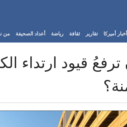
خبار أميركا
تقارير
ثقافة
رياضة
أعداد الصحيفة
من ن
ترفعُ قيود ارتداء ا
منة؟