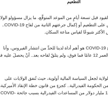
التطعيم
يود قبل تسعة أيامٍ من الموعد المتوقَّع، ما يزال مسؤولو الولاي
يُشجّعون المزيد من الناس على التطعيم أو إكمال جرعتهم الثانية من لقاح COVID-19..
الأكثر شيوعًا لقياس مناعة السكان.
قال الدكتور خلدون: «لقاح COVID-19 هو أهم أداة لدينا للحدِّ من انتشار الفيروس، وأنا
أحثُّ كلّ شخصٍ يبلغُ من العمر 12 عامًا فما فوق، ولم يتلقّ لقاحه بعد.. أنْ يحصلَ عليه 
لاية لجعل السياسة المالية أولوية، حيث تُنفق الولايات على
من الحكومة الفيدرالية.. كجزءٍ من قانون خطة الإنقاذ الأميركية،
تلقت ميشيغان أكثر من 13 مليار دولار من المساعدات الفيدرالية بسبب جائحة COVID-