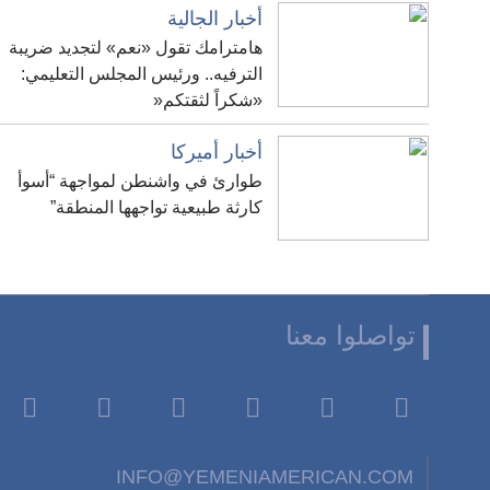
أخبار الجالية
هامترامك تقول «نعم» لتجديد ضريبة
الترفيه.. ورئيس المجلس التعليمي:
«شكراً لثقتكم«
أخبار أميركا
طوارئ في واشنطن لمواجهة “أسوأ
كارثة طبيعية تواجهها المنطقة”
تواصلوا معنا
INFO@YEMENIAMERICAN.COM