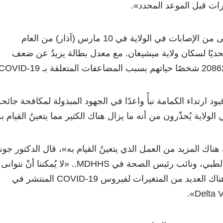
يرات قبل الموعد المحدد».
منذ اكتشاف الحالات الأولى من الإصابات في الولاية في 10 مارس (آذار) من العام
ماضي، مثّل عام 2020 تحديًا لسكان ولاية ميشيغان. مع معدل بطالة يزيدُ عن ضعف
قيود ارتداء الكمامة نبأً واعدًا في الجهود المبذولة لمكافحة جائح
ناك المزيد من العمل الذي يتعينُ القيام به»، قال الدكتور جون
خلدون، الرئيس التنفيذي الطبي، ونائب رئيس الصحة في MDHHS.. «لا يُمكننا أنْ نتوانى
عن حذرنا؛ حيث ما يزال هناك العديد من المتغيرات لفيروس COVID-19 المنتشر في