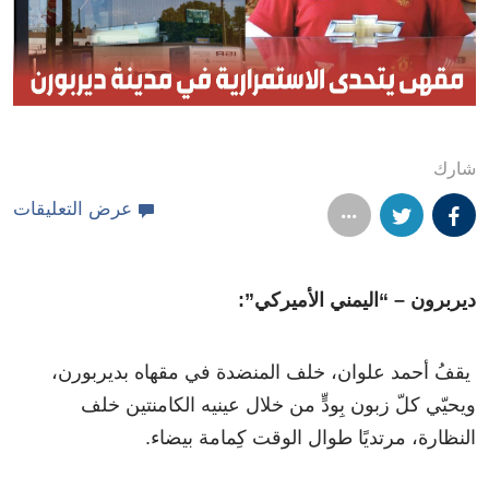
شارك
عرض التعليقات
ديربرون – “اليمني الأميركي”:
يقفُ أحمد علوان، خلف المنضدة في مقهاه بديربورن،
ويحيّي كلّ زبون بِودٍّ من خلال عينيه الكامنتين خلف
النظارة، مرتديًا طوال الوقت كِمامة بيضاء.