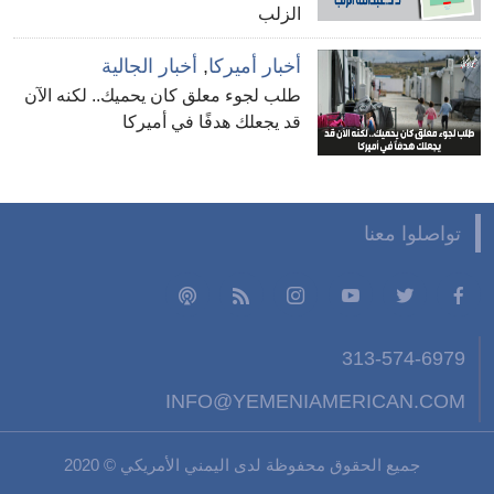
الزلب
أخبار أميركا
,
أخبار الجالية
طلب لجوء معلق كان يحميك.. لكنه الآن
قد يجعلك هدفًا في أميركا
تواصلوا معنا
313-574-6979
INFO@YEMENIAMERICAN.COM
جميع الحقوق محفوظة لدى اليمني الأمريكي © 2020