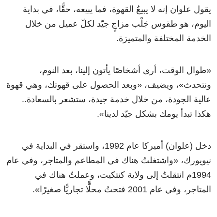
يقول علوان إنه لا يبيعُ القهوة، فما يبيعه، حقًّا، في بداية
اليوم، هو طقوس جَلْب مزاجٍ جيّد لكلّ عميل من خلال
الخدمة المختلفة والمتميزة.
«طوال الوقت، أرى أشخاصًا يأتون إلينا، بعد النوم،
ونتحدث»، ويضيف، «وبعد الحصول على قهوتك، وهي قهوة
عالية الجودة، من خلال خدمة جيدة، ستشعر بالسعادة..
هكذا تبدأ يومك بشكل جيّد لدينا».
دخل (علوان) أميركا عام 1992، واستقر في البداية في
نيويورك، «واشتغلتُ هناك في المطاعم والمتاجر، وفي عام
1994م انتقلتُ إلى ولاية كنتكيت، وعملتُ هناك في
المتاجر، وفي عام 2001 فتحتُ محلًّا تجاريًّا صغيرًا».