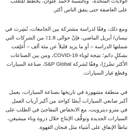
الولايات المتحدة، وبالنسبة لأحمد علوان، يُخطط للتغلب
على العاصفة حتى ينفق الناس أكثر.
ومع ذلك، وفقًا لدراسة مشتركة بين الجامعات، نُشِرت في
نيسان/ أبريل الماضي، فإنّ حوالى 1.8٪ من الشركات التي
شملتها الدراسة – أو ما يزيد قليلاً عن مئة ألف – أٌغلِقت
بشكلٍ دائم؛ نتيجة لوباء COVID-19، ومن بين الصناعات
الأكثر تضُررًا، وفقًا لشركة S&P Global، صناعة السيارات
وقطع غيار السيارات.
في منطقة مشهورة في تاريخها بصناعة السيارات، يعمل
أكبر صانعي السيارات أيضًا كواحد من أكبر أرباب العمل
في مترو ديترويت، مع الانخفاض المفاجئ في الطلب على
السيارات الجديدة وتوقُّف الإنتاج خلال ذروة وباء ميشيغن،
تباطأ الإنفاق على أشياء مثل فنجان القهوة.