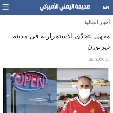
oggle
EN
main
Accessibilit
أخبار الجالية
link
ation
مقهى يتحدّى الاستمرارية في مدينة
لمحتوى
ديربورن
لرئيسي
لأقسام
21 Jul 2020
لرئيسية
Ski
t
Searc