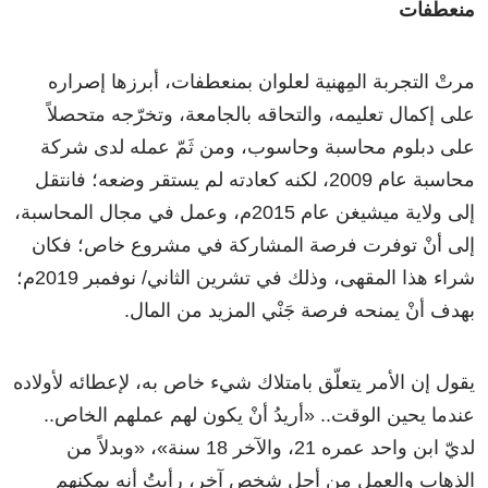
منعطفات
مرتْ التجربة المِهنية لعلوان بمنعطفات، أبرزها إصراره
على إكمال تعليمه، والتحاقه بالجامعة، وتخرّجه متحصلاً
على دبلوم محاسبة وحاسوب، ومن ثَمّ عمله لدى شركة
محاسبة عام 2009، لكنه كعادته لم يستقر وضعه؛ فانتقل
إلى ولاية ميشيغن عام 2015م، وعمل في مجال المحاسبة،
إلى أنْ توفرت فرصة المشاركة في مشروع خاص؛ فكان
شراء هذا المقهى، وذلك في تشرين الثاني/ نوفمبر 2019م؛
بهدف أنْ يمنحه فرصة جَنْي المزيد من المال.
يقول إن الأمر يتعلّق بامتلاك شيء خاص به، لإعطائه لأولاده
عندما يحين الوقت.. «أريدُ أنْ يكون لهم عملهم الخاص..
لديّ ابن واحد عمره 21، والآخر 18 سنة»، «وبدلاً من
الذهاب والعمل من أجل شخص آخر، رأيتُ أنه يمكنهم