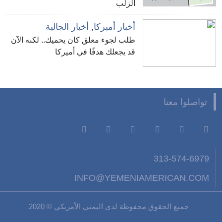
الزلب
أخبار أميركا
,
أخبار الجالية
طلب لجوء معلق كان يحميك.. لكنه الآن
قد يجعلك هدفًا في أميركا
تواصلوا معنا
313-574-6979
INFO@YEMENIAMERICAN.COM
جميع الحقوق محفوظة لدى اليمني الأمريكي © 2020