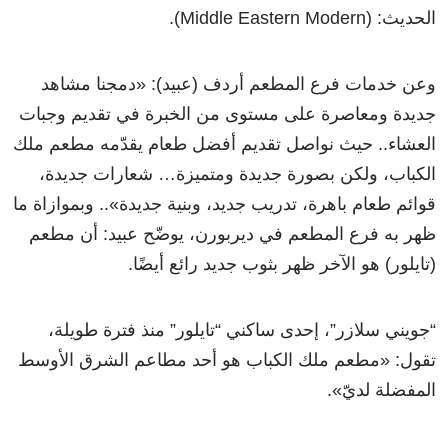
الحديث: (Middle Eastern Modern).
وعن خدمات فرع المطعم أردف (عبيد): «دمجنا مشاهد
جديدة ومعاصرة على مستوى من الخبرة في تقديم وجبات
العشاء.. حيث نواصل تقديم أفضل طعام يقدّمه مطعم ملك
الكباب، ولكن بصورة جديدة ومتميزة… شعارات جديدة،
قوائم طعام باهرة، تدريب جديد، وبنية جديدة».. وبموازاة ما
ظهر به فرع المطعم في ديربورن، يوضّح عبيد: أن مطعم
(تايلور) هو الآخر ظهر بثوب جديد رائع أيضًا.
“جويني سلازر”، إحدى ساكني “تايلور” منذ فترة طويلة،
تقول: «مطعم ملك الكباب هو أحد مطاعم الشرق الأوسط
المفضلة لديّ».