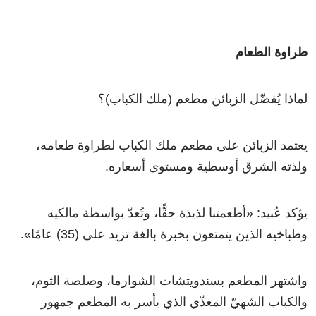
طراوة الطعام
لماذا يُفضّل الزبائن مطعم (ملك الكباب)؟
يعتمد الزبائن على مطعم ملك الكباب لطراوة طعامه،
ولذته الشرق أوسطية ومستوى أسعاره.
يؤكد عُبيد: «أطعمتنا لذيذة حقًّا، وتُعدّ بواسطة مالكيه
وطباخيه الذين يتمتعون بخبرة بالغة تزيد على (35) عامًا».
واشتهر المطعم بسندويتشات الشوارما، وصلصة الثوم،
والكباب الشهيّ المغذّي الذي يأسر به المطعم جمهور