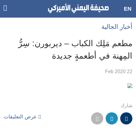
ggle
EN
ain
Accessibilit
أخبار الجالية
link
tion
مطعم مَلِك الكباب – ديربورن: سِرُّ
لمحتوى
المِهنة في أطعمةٍ جديدة
لرئيسي
لأقسام
22 Feb 2020
لرئيسية
Ski
t
Searc
شارك
عرض التعليقات