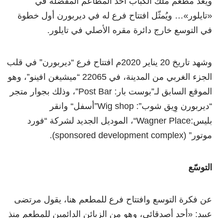
ويُعدّ مطعم ملك الكباب أحد المطاعم المفضلة في
«تايلور»… ويُمثّل افتتاح فرع له في ديربورن أول خطوة
في التوسع خارج دائرة مقره الأصلي في تايلور.
وشهد تاريخ 20 يناير 2020م افتتاح فرع “ديربورن” في قلب
الجزء الغربي من المدينة، في 22065 “ميشيغن افينو”، وهو
الموقع السابق لـ”بوست بار: Post Bar”، وذلك بجوار متجر
“ديربورن وِيق شوب”: Wig shop”أسفل“ وانقر
بليس:Wagner Place“، الموديل الجديد لشركة “فورد
موتور” (sponsored development complex).
التوسّع
عن فكرة التوسع وافتتاح فرع للمطعم هنا، يقول مرتضى
عبيد: «أحد أصدقائي، وهو من الزبائن الدائمين للمطعم منذ