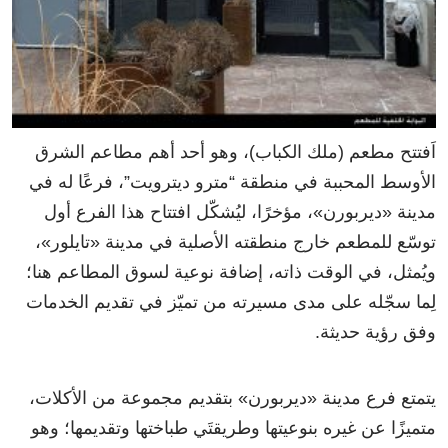
اَفتتح مطعم (ملك الكباب)، وهو أحد أهم مطاعم الشرق
الأوسط المحببة في منطقة “مترو ديترويت”، فرعًا له في
مدينة «ديربورن»، مؤخرًا، ليُشكّل افتتاح هذا الفرع أول
توسّع للمطعم خارج منطقته الأصلية في مدينة «تايلور»،
ويُمثل، في الوقت ذاته، إضافة نوعية لسوق المطاعم هنا؛
لِما سجّله على مدى مسيرته من تميّز في تقديم الخدمات
وفق رؤية حديثة.
يتمتع فرع مدينة «ديربورن» بتقديم مجموعة من الأكلات،
متميزًا عن غيره بنوعيتها وطريقتَي طباختها وتقديمها؛ وهو