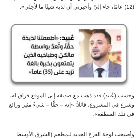
(12) عامًا، جاء إليّ وأخبرني أن لديه شيئًا ما لأجلي».
وحسب (عُبيد) فقد ذهب مع صديقه إلى الموقع فرَاق له،
وشرع في المشروع، قائلاً: «إنه – حقًّا – شيءٌ مثير ورائع
في تلك المنطقة».
وأصبحت لوحة الفرع الجديد للمطعم (الشرق الأوسط