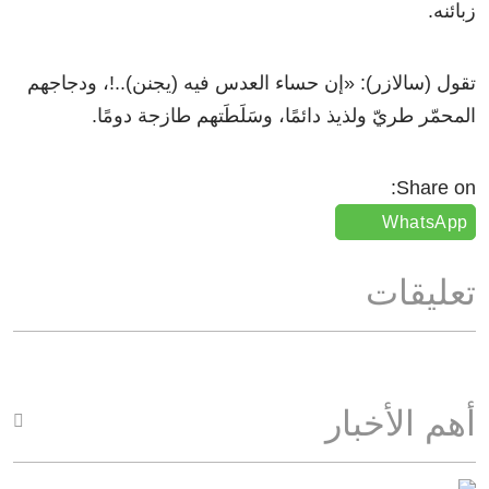
زبائنه.
تقول (سالازر): «إن حساء العدس فيه (يجنن)..!، ودجاجهم
المحمّر طريّ ولذيذ دائمًا، وسَلَطَتهم طازجة دومًا.
Share on:
WhatsApp
تعليقات
أهم الأخبار