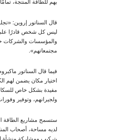
بهم للطاقة المنتجة، تمامً
قال السناتور إروين:
«
تجلب
ليس كل شخص قادرًا على
والمؤسسات والشركات خيار
مجتمعاتهم
»
.
فيما قال السناتور ماكبرو
اختيار مكان يضمن لهم الك
مفيدة بشكل خاص للسكان،
ولجيرانهم، وتوفير وفورات
لديه مساحة، أصحاب المنا
بتركيب ومشاركة منشأة لل