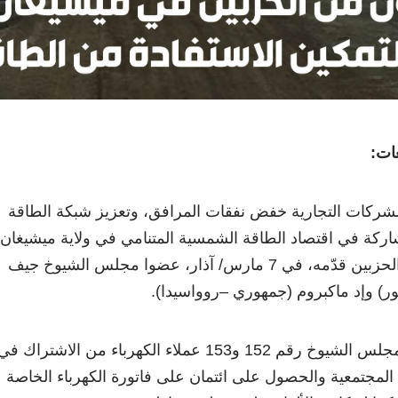
عات:
شركات التجارية خفض نفقات المرافق، وتعزيز شبكة الطاقة
شاركة في اقتصاد الطاقة الشمسية المتنامي في ولاية ميشيغان،
وذلك بموجب تشريع من الحزبين قدّمه، في 7 مارس/ آذار، عضوا مجلس الشيوخ جيف
ور) وإد ماكبروم (جمهوري –روواسيدا).
 رقم 152 و153 عملاء الكهرباء
من الاشتراك في
مجتمعية والحصول على ائتمان على فاتورة الكهرباء الخاصة