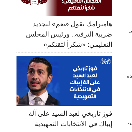
هامترامك تقول «نعم» لتجديد
ص
ضريبة الترفيه.. ورئيس المجلس
التعليمي: «شكراً لثقتكم«
ذه
فوز تاريخي لعبد السيد على آلة
،
إيباك في الانتخابات التمهيدية