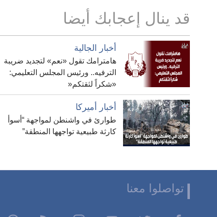
قد ينال إعجابك أيضا
أخبار الجالية
هامترامك تقول «نعم» لتجديد ضريبة
الترفيه.. ورئيس المجلس التعليمي:
«شكراً لثقتكم«
أخبار أميركا
طوارئ في واشنطن لمواجهة “أسوأ
كارثة طبيعية تواجهها المنطقة”
تواصلوا معنا