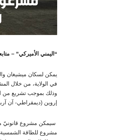
“اليمني الأميركي” – متاب
يمكن لسكان ميشيغان وال
في الولاية، من خلال الم
إروين (ديمقراطي- آن آرب
سيمكن
مشروع قانونيّ مجلس الشيوخ
مشروع للطاقة الشمسية ال