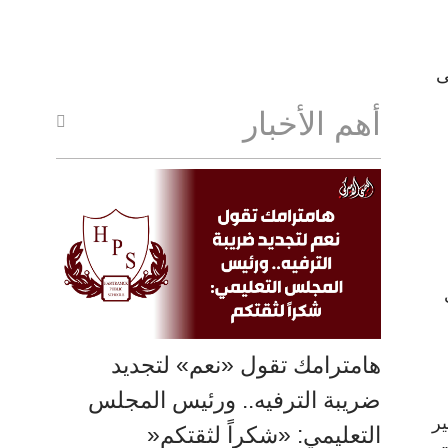
ى
أهم الأخبار
هامترامك تقول «نعم» لتجديد
ضريبة الترفيه.. ورئيس المجلس
ير
التعليمي: «شكراً لثقتكم«