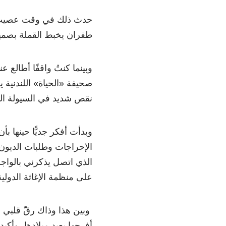
حدث ذلك في وقت عصيب جدًّ
طفران يخبط القملة بصمي
وبينما كنتُ واقفًا أطال
صحيفة «الحياة» اللندنية ي
نقص شديد في السيولة الما
وبدأت أفكر جديًّا حينها ب
الإحراجات وطلبات الديون 
الذي اتصل يذكرني بالواجب 
على منظمة الإغاثة الدولي
وبين هذا وذاك رقّ قلبي لل
أفرحها بعيد ميلادها، وأك