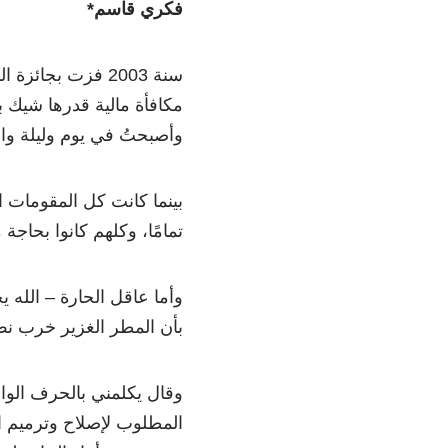
فكري قاسم*
سنة 2003 فزت بج
مكافأة مالية قدرها شيك ب
وأصبحتُ في يوم وليلة واحد
بينما كانت كل المقومات 
تمامًا، وكلهم كانوا بحاجة
وأما عاقل الحارة – الله
بأن المطر الغزير خرب نص
وقال يكلمني بالحرف الواح
المطلوب لإصلاح وترميم ال