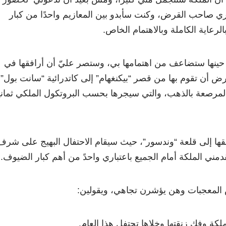
تباري صاحب القرض، وكنت سأبدو بين المعازيم واحدًا من كبار
عاية الكاملة وبالاهتمام الخاص.
ث حينها ستضاعف من اهتمامها بي، وستصر عليّ أن أرافقها في
 التي يفترض أن تقوم بها من قصر “بيكنغهام” إلى كاتدرائية “سانت بول”
المرصعة بالذهب، والتي سيجرها بحسب البروتكول الملكي ثماني
ا إلى قلعة “وندسور”، حيث سيقام الاحتفال البهيج على شرف
مني الملكة أمام الجميع باعتباري واحدً من أهم كبار الضيوف.
المعجبات وهن يؤشرن تجاهي، ويقولين:
كة وفك زنقتها وخلاها تحتفل هذا العام.