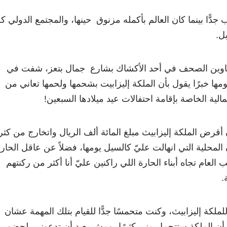
ا بينما كان العالم بأكمله مزنوق حينها، والمجتمع الدولي كل
ل.
ع عناوين الصحف في أحد الأكشاك بشارع جمال بتعز، شفت في
ومها خبرًا يقول بأن الملكة إليزابيت بشحمها ولحمها تعاني من
لية الخاصة بإقامة احتفالات عيد ميلادها السبعين!
أن أقرض الملكة إليزابيث مبلغ المائة ألف الريال واتخارج من كثر
المحلية التي انهالت عليّ كالسيل يومها، فضلاً عن عاقل الحار
العام تجاه أبناء الحارة اللي راكنين عليّ أنا أكثر من ركنتهم
ة.
ملكة إليزابيث، وكنت متحمسًا جدًّا للقيام بتلك المهمة عشان
يد أن الملكة ستتجمل مني كثيرًا، ومش بعيد أن تدعوني لحضور