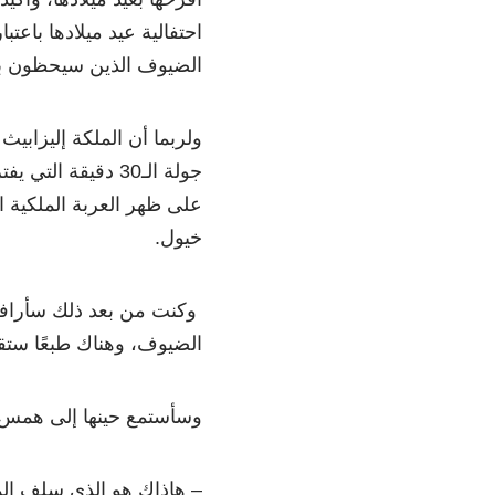
احتفالية عيد ميلادها باع
الضيوف الذين سيحظون بالر
ولربما أن الملكة إليزابي
جولة الـ30 دقيقة
على ظهر العربة الملكية 
خيول.
وكنت من بعد ذلك سأرافقه
الضيوف، وهناك طبعًا ستقد
وسأستمع حينها إلى همس 
– هاذاك هو الذي سلف المل