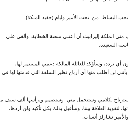
ب البساط من تحت الأمير وليام (حفيد الملكة).
ني الملكة إليزابيث أن أعتلي منصة الخطابة، وألقي على
سبة السعيدة.
 أي تردد، وسأؤكد للعائلة المالكة دعمي المستمر لها،
أنني لن أطلب منها أي أرباح نظير السلفة التي قدمتها لها في
يث سترتاح لكلامي وستتجمل مني وستصمم وبرأسها ألف سيف ما
اتها، لتقوية العلاقة بيننا، وسأقبل بذلك بكل تأكيد ولن أردها،
الأمير تشارلز أنساب.