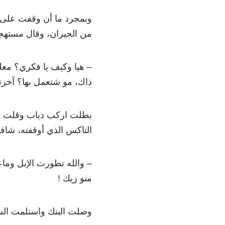
وبمجرد ما أن وقفت على 
من الجيران، وقال مستهجنً
– هيا وكيف يا فكري؟ معك 
ذاك، مو شتعمل بها؟ آخرت
بطلت اركب دباب وقلت ش
التاكس الذي أوقفته، شا
– والله تطورت الإبل وماعد
منو زيك !
وصلت البنك واستلمت الشي