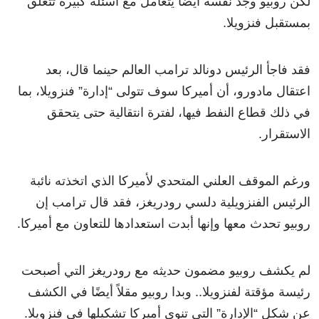
لكن روبيو وجد نفسه أيضًا يتعامل مع أسئلة كبيرة تتعلق
بمستقبل فنزويلا.
فقد فاجأ الرئيس دونالد ترامب العالم حينما قال، بعد
اعتقال مادورو، أن أميركا سوف تتولى “إدارة” فنزويلا، بما
في ذلك قطاع النفط فيها، لفترة انتقالية حتى يتحقق
الاستقرار.
ورغم الموقف العلني المتحدي لأميركا الذي اتخذته نائبة
الرئيس الفنزويلية دلسي رودريغز، فقد قال ترامب إن
روبيو تحدث معها وإنها أبدت استعدادها للتعاون مع أميركا.
لم يكشف روبيو مضمون حديثه مع رودريغز التي أصبحت
رئيسة مؤقتة لفنزويلا.. وبدا روبيو مقلاً أيضًا في الكشف
عن شكل “الإدارة” التي تنوي أميركا تشكيلها في فنزويلا.