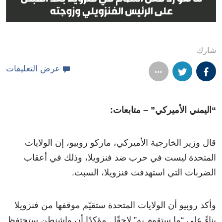
شارك
عرض التعليقات
“اليمني الأميركي” – متابعات:
قال وزير الخارجية الأميركي، ماركو روبيو، إن الولايات
المتحدة ليست في حرب ضد فنزويلا، وذلك في أعقاب
الضربات التي استهدفت فنزويلا، السبت.
وأكد روبيو أن الولايات المتحدة ستقيّم موقفها من فنزويلا
بناءً على “ما ستقوم به” لاحقًا.. مؤكدًا أن واشنطن ستحتفظ