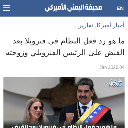
oggle
EN
main
Accessibilit
أخبار أميركا
,
تقارير
link
ation
ما هو رد فعل النظام في فنزويلا بعد
لمحتوى
القبض على الرئيس الفنزويلي وزوجته
لرئيسي
لأقسام
04 Jan 2026
لرئيسية
Ski
t
Searc