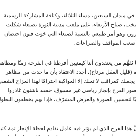
في ميدان السبعين، مساء الثلاثاء، وكثافة المشاركة الرسمية
تخب، صباح الأربعاء، على ملعب مدينة الثورة بصنعاء شكلت
ر، وهو أمر طبيعي بالنسبة لصنعاء التي حَوَت فنون احتضان
 أصعب المواقف والصراعات.
َفهُّم من يعتقدون أننا كيمنيين أفرطنا في الفرحة زمنًا ومظاهر
(قليل العقل مرتاح)، أجدد الاعتقاد بأن ما حدث من مظاهر
يجعلك كمراقب لا تملك إلا المواكبة احترامًا لهذا المزاج الشعب
ر الفرح بإنجاز رياضي غير مسبوق، حققه ناشئون غادروا
بًا لتحسين الصورة والعرض المشرّف، فإذا بهم يخطفون البطول
 هذا الفرح الذي لم يؤثر فيه عامل تقادم لحظة الإنجاز ثمة كثي