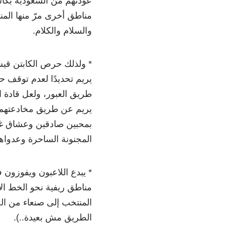
عودتهم من السعودية بكأس
مناطق أخرى مرّ منها المن
والسلام والكلام.
* ولذلك حرص الكابتن قيس
يريم تحديدًا لعدم توقف 
طريق العبور، ولعل قادة 
يريم عن طريق مخادعتهم بح
بمحبين صادقين وعشاق غير 
المجنونة الساحرة وعدواها
* يبدع اللاعبون ويفوزون
مناطق ريفية نحو الخط ال
المنتخب إلى صنعاء من الح
الطريق مش بعيدة..).