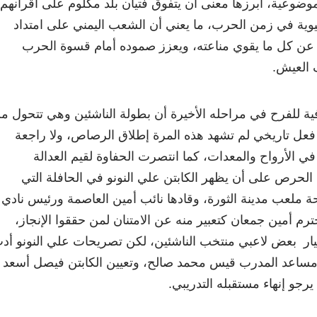
موضوعية، أبرزها معنى أن يتفوق فتيان بلد مكلوم على أقرانهم
وية في زمن الحرب، ما يعني أن الشعب اليمني على امتداد
 عن كل ما يقوي مناعته، ويعزز صموده أمام قسوة الحرب
 العيش.
ية للفرح في مراحله الأخيرة أن بطولة الناشئين وهي تتحول م
 فعل تاريخي لم تشهد هذه المرة إطلاق الرصاص، ولا راجعة
في الأرواح والمعدات، كما انتصرت الحفاوة لقيم العدالة
 الحرص على أن يظهر الكابتن علي النونو في الحافلة التي
 ملعب مدينة الثورة، وقادها نائب أمين العاصمة ورئيس نادي
رم أمين جمعان كتعبير منه عن الامتنان لمن حققوا الإنجاز،
يار بعض لاعبي منتخب الناشئين، لكن تصريحات علي النونو أد
 مساعد المدرب قيس محمد صالح، وتعيين الكابتن فيصل أسعد
يرجو إنهاء مستقبله التدريبي.