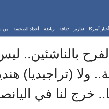
خبار أميركا
تقارير
ثقافة
رياضة
أعداد الصحيفة
من ن
فرح بالناشئين.. ليس 
. ولا (تراجيديا) هند
نا.. خرج لنا في اليانص