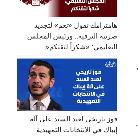
هامترامك تقول «نعم» لتجديد
ضريبة الترفيه.. ورئيس المجلس
التعليمي: «شكراً لثقتكم«
فوز تاريخي لعبد السيد على آلة
إيباك في الانتخابات التمهيدية