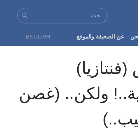
حن
عن الصحيفة والموقع
ENGLISH
عن الناشر
(فنتازيا)
ية..! ولكن.. (غصن
يب..)