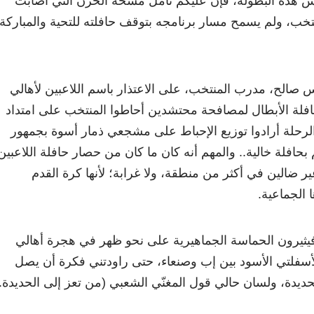
 هذه البطولة، فإن عليكم تأمّل مسحة الحزن التي أصابت
تخب، ولم يسمح مسار برنامجه بتوقف حافلته للتحية والمباركة
 صالح، مدرب المنتخب، على الاعتذار باسم اللاعبين لأهالي
حافلة الأبطال لمصافحة محتشدين أحاطوا المنتخب على امتداد
الرحلة أرادوا توزيع الإحباط على مشجعي ذمار أسوة بجمهور
افلة خالية.. والمهم أنه كان ما كان من حصار حافلة اللاعبين
ضالين في أكثر من منطقة، ولا غرابة؛ لأنها كرة القدم
 الجماعية.
 فيثيرون الحماسة الجماهيرية على نحو ظهر في هجرة أهالي
أسفلتي الأسود بين إب وصنعاء، حتى راودتني فكرة أن يصل
ديدة، ولسان حالي قول المغنّي الشعبي (من تعز إلى الحديدة..