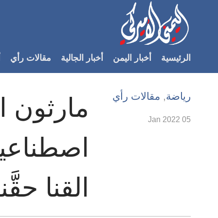
Accessibilit
link
لمحتوى
الرئيسية
أخبار اليمن
أخبار الجالية
مقالات رأي
أ
لرئيسي
لأقسام
لرئيسية
رياضة
,
مقالات رأي
مارثون ال
Ski
t
05 Jan 2022
Searc
اصطناعية.
القنا حقَّ