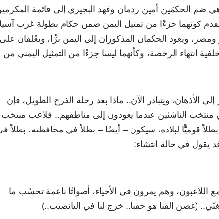
ى هي ضم الحكمَين أمين ردمان وفهد البجيري إلى قائمة المكرمي
لقدم كونهما جزءًا من تمثيل اليمن ضمن حكام بطولة غرب آسيا،
مصر، ويعود الحكمان المذكوران إلى اليمن برًّا، ويعْلقان على
خلفية انتهاء الرخصة، وكأنهما ليسا جزءًا من التمثيل اليمني من
إلى الأذهان، ويتبادر الآن.. ماذا بعد رحلة الفرح الطويل، فإن
عبي منتخب الناشئين عندما يعودون إلى مناطقهم.. فلاعب منتخب
بطلاً قوميًّا لبلاده، سيكون – أيضًا – بطلاً في محافظته، بطلاً ف
قد يقول في حالة انتشاء:
 اللاعبون، وهم يمرون في الأحياء، أصواتًا ناعمة تحسُب ما
ي.. (غصن القنا هو حقنا.. خرج لنا في اليانصيب..)