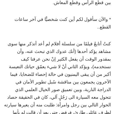
بين قطْع الرأس وقطْع المعاش.
* والآن سأقول لكم أين كنت شخصيًّا في آخر ساعات
القطع..
كنتُ أتابعُ فيلمًا من سلسلة أفلام لم أعد أتذكر منها سوى
مشاهد يؤكد أحدها (أنك عدوك الذي تبحث عنه، وأن
بمقدور الوقت أن يفعل الكثير إنْ نحن عرفنا كيف
نستخدمه)، ويؤكد الثاني أنْ لا شيء يعمّق حياتك التعيسة
أكبر من أن يبقى اليمنيون في حالة إحصاء للضحايا، فيما
الآخرون يجمعون بين مناقشة سُبل تطوير الأمان في
الدراجة النارية، وبين تعميق صور الخيال العلمي الذي
تتحول معه السيارة الى رَجُلٍ آلي، كان في الحقيقة حصاد
الحوار التالي بين رجل وامرأة: طلبت منه أن يعيرها سيارته
لظرف عائلي طارئ، فرفض حتى بعد أن قالت له بأنها