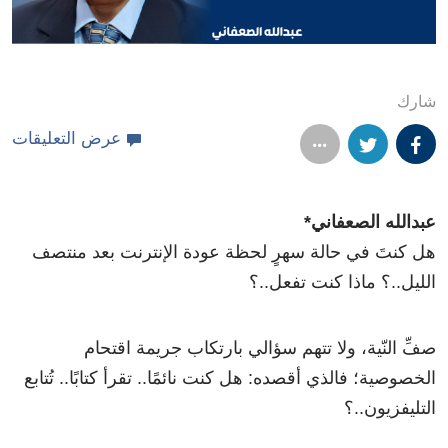
شارك
عرض التعليقات
عبدالله الصعفاني*
هل كنتَ في حالة سهرٍ لحظة عودة الإنترنت بعد منتصف
الليل..؟ ماذا كنت تفعل..؟
صفِّ النّية، ولا تتهم سؤالي بارتكاب جريمة اقتحام
الخصوصية؛ فالذي أقصده: هل كنت نائمًا.. تقرأ كتابًا.. تُتابع
التليفزيون..؟