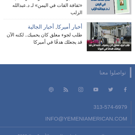
«ثقافة القات في اليمن» لـ د.عبدالله
الزلب
أخبار أميركا
,
أخبار الجالية
طلب لجوء معلق كان يحميك.. لكنه الآن
قد يجعلك هدفًا في أميركا
تواصلوا معنا
313-574-6979
INFO@YEMENIAMERICAN.COM