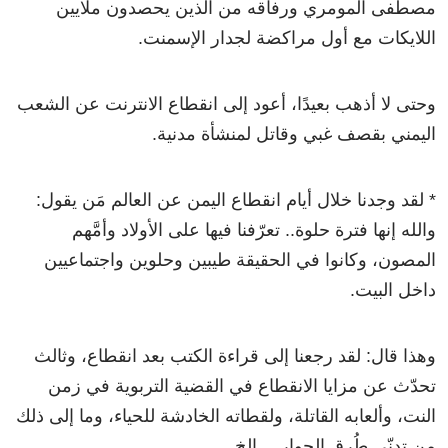
مصطفى المومري ورفاقه من الذين يحصدون ملايين
اللايكات مع أول مراكضة لجدار الإسمنت.
وحتى لا أذهب بعيدًا، أعود إلى انقطاع الانترنت عن الشعب
اليمني بقصف غبي وقاتل لمنشأة مدنية.
* لقد وجدنا خلال أيام انقطاع اليمن عن العالم مَن يقول:
والله إنها فترة حلوة.. تعرّفنا فيها على الأولاد وأمَّهم
المصون، وكانوا في الحقيقة طيبين وحلوين واجتماعيين
داخل البيت.
وهذا قال: لقد رجعنا إلى قراءة الكتب بعد انقطاع، وثالث
تحدّث عن مزايا الانقطاع في القضية التربوية في زمن
النت، وألعابه القاتلة، ولقطاته الخادشة للحياء، وما إلى ذلك
من تدنّي طُرق الحوار… إلخ.