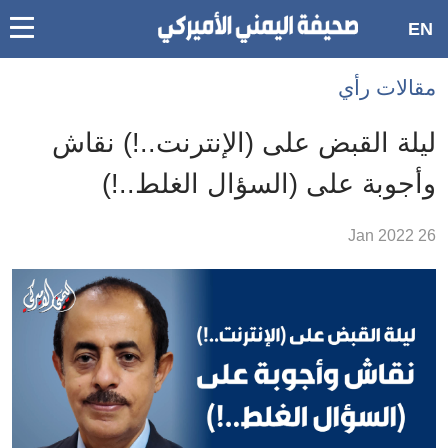
oggle
EN
main
Accessibilit
مقالات رأي
link
ation
ليلة القبض على (الإنترنت..!) نقاش
لمحتوى
وأجوبة على (السؤال الغلط..!)
لرئيسي
لأقسام
26 Jan 2022
لرئيسية
Ski
t
Searc