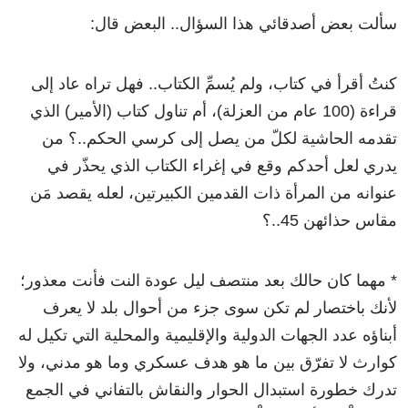
سألت بعض أصدقائي هذا السؤال.. البعض قال:
كنتُ أقرأ في كتاب، ولم يُسمِّ الكتاب.. فهل تراه عاد إلى
قراءة (100 عام من العزلة)، أم تناول كتاب (الأمير) الذي
تقدمه الحاشية لكلّ من يصل إلى كرسي الحكم..؟ من
يدري لعل أحدكم وقع في إغراء الكتاب الذي يحذّر في
عنوانه من المرأة ذات القدمين الكبيرتين، لعله يقصد مَن
مقاس حذائهن 45..؟
* مهما كان حالك بعد منتصف ليل عودة النت فأنت معذور؛
لأنك باختصار لم تكن سوى جزء من أحوال بلد لا يعرف
أبناؤه عدد الجهات الدولية والإقليمية والمحلية التي تكيل له
كوارث لا تفرّق بين ما هو هدف عسكري وما هو مدني، ولا
تدرك خطورة استبدال الحوار والنقاش بالتفاني في الجمع