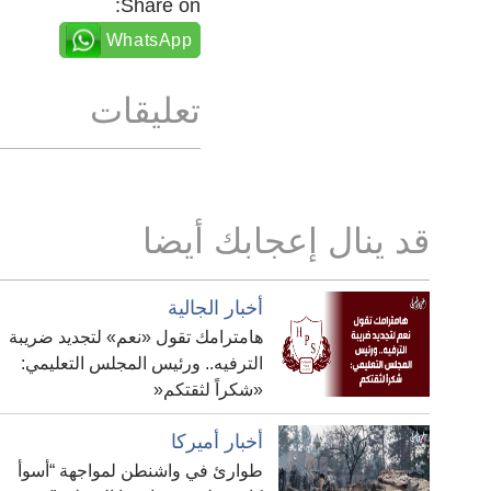
Share on:
WhatsApp
تعليقات
قد ينال إعجابك أيضا
أخبار الجالية
هامترامك تقول «نعم» لتجديد ضريبة
الترفيه.. ورئيس المجلس التعليمي:
«شكراً لثقتكم«
أخبار أميركا
طوارئ في واشنطن لمواجهة “أسوأ