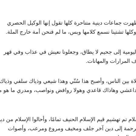
هرت جماعات دينية متناحرة كلها تقول إنها الوكيل الحصري
 وكلها تشتينا نسمع كلامها وبس، ما لم فنحن أمة خارج الملة.
 اليومية إلى جحيم لا يطاق، وجعلونا نعيش في عذاب وفي قهر
المرارات والمهانات.
اة بين الناس، وأصبح هذا سُنّي وهذا شيعي وذياك سلفي وذياك
ّه داعشي وهاذاك قاعدي وهولا روافض ونواصب، ومدري ما هو 
ام تم تهشيم قيم الإسلام الحنيف تمامًا، وأحالوا الإسلام من دين
الرحمة إلى دين آخر جلف ومخيف ومروع ومرعب، وأصوات