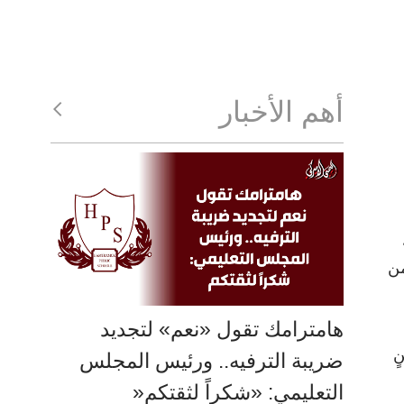
أهم الأخبار
من
هامترامك تقول «نعم» لتجديد
ٍ
ضريبة الترفيه.. ورئيس المجلس
التعليمي: «شكراً لثقتكم«