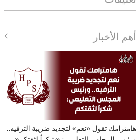
أهم الأخبار
هامترامك تقول «نعم» لتجديد ضريبة الترفيه..
ورئيس المجلس التعليمي: «شكراً لثقتكم«