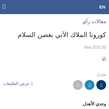
ggle
EN
ain
Accessibilit
مقالات رأي
link
tion
كورونا الملاك الآتي بغصن السلام
لمحتوى
30 Mar 2020
لرئيسي
لأقسام
لرئيسية
Ski
شارك
t
عرض التعليقات
Searc
وجدي الأهدل