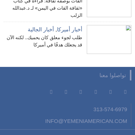
القات بوصفه ثقافة: قراءة في كتاب
«ثقافة القات في اليمن» لـ د.عبدالله
الزلب
أخبار أميركا
,
أخبار الجالية
طلب لجوء معلق كان يحميك.. لكنه الآن
قد يجعلك هدفًا في أميركا
تواصلوا معنا
313-574-6979
INFO@YEMENIAMERICAN.COM