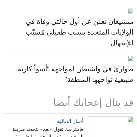
ميشيغان تعلن عن أول حالتي وفاة في
الولايات المتحدة بسبب طفيلي مُسبّب
للإسهال
طوارئ في واشنطن لمواجهة “أسوأ كارثة
طبيعية تواجهها المنطقة”
قد ينال إعجابك أيضا
أخبار الجالية
هامترامك تقول «نعم» لتجديد ضريبة
الترفيه.. ورئيس المجلس التعليمي: