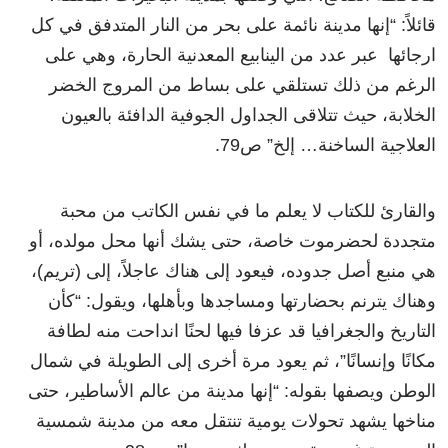
قائلاً: “إنها مدينة نائمة على بحر من النار المتدفق في كل
ارجائها عبر عدد من الينابيع المعدنية الحارة، وهي على
الرغم من ذلك تستلقي على بساط من المروج الخضر
الخلابة، حيث تتلاقى الجداول الجوفية الدافئة بالعيون
العلاجية الساخنة… إلخ” ص79.
والقارئ للكتاب لا يعلم ما في نفس الكاتب من محبة
متجددة لحضرموت خاصة، حتى يشك أنها محل مولده، أو
هي منبع أصل جدوده، فيعود إلى هناك عاجلاً، إلى (تريم)،
وهناك يترنم بحضارتها ومساجدها وبأهلها، ويقول: “كأن
التاريخ والجغرافيا قد عزفا فيها لحنًا انداحت منه لطافة
مكانًا وإنسانًا”، ثم يعود مرة أخرى إلى الطويلة في شمال
الوطن ويصفها بقوله: “إنها مدينة من عالم الأساطير، حتى
مناخها يشهد تحولات يومية تنتقل معه من مدينة شمسية