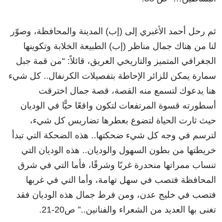
ثم رحل أحمد الأغبري إلى (إب) المدينة والمحافظة، وصوّر
لنا من هناك جمال مناظر (إب) الطبيعة الخلابة وتكوينها
الجغرافي المتميز والتاريخي العريق، قائلاً: “من قمة جبل
سمارة يمكن للزائر الإحاطة بتفصيلات الكرنفال.. كل شيء
هنا يدعوك لتسمع منه القصة، قصة جمال اخترقت
أسطورته قسوة المرتفعات لتكون واقعًا حيًّا في الوديان
حيث ثارت الحياة لتضوع بعطرها تضاريس كل شيء،
لترسم في وجه كل شيء ضحكتها.. هذه الضحكة التي تبدأ
خريطتها من بطون السهول والوديان.. هذه الوديان التي
تنساب ممراتها منحدرة غربًا وشرقًا، فأما التي في شرق
المحافظة فتصب في سهل تهامة، وأما التي في غربها
فتصب في خليج عدن، ومن فرط جمال هذه الوديان فقد
تغنى بها العديد من الشعراء والفنانين..” ص20-21.