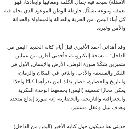
الأسئلة) سيجد فيه جمال الكلمة ومعانيها وأبعادها، فهو
بعمقه وتنوعه يشكّل خارطة الوطن الموعود الذي يحلم فيه
كل أبناء اليمن، من الحرية والعدالة والمساواة والحداثة
والأمن وغيره.
وقد أهداني أحمد الأغبري قبل أيام كتابه الجديد “اليمن من
الداخل” – نسخة إليكترونية، فأجدني أقارن بين عملين
متميزين شكّلا صورة الوطن، الأرض والإنسان, الأول في
الفكر والفلسفة والأدب, والثاني في المكان والزمان،
والتاريخ والحضارة، فصار بذلك لمن يقرأهما كتابًا واحدًا
يمكن مجازًا تسميته (اليمن) يجمعهما الوحدة الفكرية
والجغرافية والتاريخية والحضارية، إنه صورة إبداع متجدد
وهدف نبيل وعقل مستنير.
حديثي هنا سيكون حول كتابه الأخير (اليمن من الداخل)