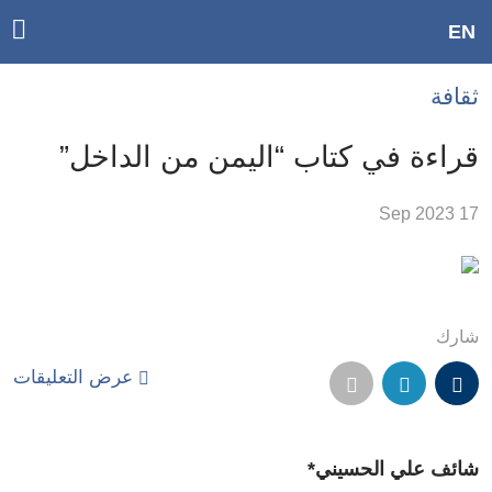
ggle
EN
ain
Accessibilit
ثقافة
link
tion
قراءة في كتاب “اليمن من الداخل”
لمحتوى
17 Sep 2023
لرئيسي
لأقسام
لرئيسية
Ski
شارك
t
عرض التعليقات
Searc
شائف علي الحسيني*