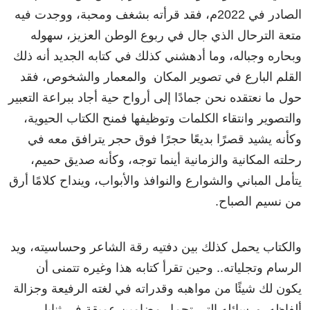
الصادر في 2022م، فقد قرأته بشغف ومحبة، ووجدت فيه
متعة الترحال الذي جال في ربوع الوطن العزيز، سهوله
وبحاره وجباله، وما أدهشني كذلك في كتابه الجديد أنه ذلك
القلم البارع في تصوير المكان والمعمار والشخوص، فقد
حول ما نعتقده نحن جمادًا إلى أرواح حية أجاد ببراعة التعبير
والتصوير وانتقاء الكلمات وتوظيفها فمنح الكتاب الحيوية،
وكأنه يشيد قصرًا بديعًا حجرًا فوق حجر يترافق معه في
رحلته المكانية والزمانية أينما توجه، وكأنه صديق حميم،
يتأمل المباني والشوارع والنوافذ والأبواب، وينداح كلامًا أرق
من نسيم الصباح.
والكتاب يحمل كذلك بين دفتيه رقة الشاعر وحساسيته، ويد
الرسام وتجلياته.. وحين تقرأ كتابه هذا وغيره تتمنى أن
يكون لك شيئًا من مواهبه وقدراته في لغته الرفيعة وجزالة
ألفاظه, ورسائله التي تحمل مضامين عميقة في ثنايا