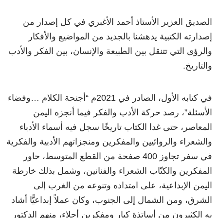
الصديق العزير الأستاذ أحمد الأغبري في كل إصدار من
إصدارته الكتبية يدهشنا بالجديد من المواضيع والأفكار
والرؤى التي تتنقل بين الطبيعة والإنسان، بين الفكر والأدب
والتاريخ.
في كتابه الأول، الصادر في 2021م “أجنحة الكلام …وفضاء
الأسئلة”، رصد حركة الأدب والفكر فيما أنجزه اليمن
المعاصر، حتى غدا الكتاب تاريخًا سجل فيه أسماء الأدباء
والشعراء والروائيين والمفكرين ومنجزاتهم الأدبية والفكرية
في سفر تجاوز 400 صفحة من القطع المتوسط، حاور
المفكرين والكتّاب الشعراء والفنانين، وشمل بذلك خارطة
اليمن الإبداعية، على امتداده وتنوعه من الغرب إلى
الشرق، ومن الشمال إلى الجنوب، وكان عملاً إبداعيًّا أشاد
به الكثيرون من أساتذة كبار ومفكرين أجلاء، منهم الدكتور