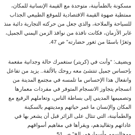
مسكونة بالطمأنينة، متوحدة مع القيمة الإنسانية للمكان،
ممتطية صهوة القيمة الاقتصادية للموقع الطبيعي الجذاب
للسياحة والملاحة، والذي جعل من حركته التجارية دائبة منذ
غابر الأزمان، فكانت نافذة من نوافذ الزمن اليمني الجميل،
وثغرًا باسمًا من ثغور حضارته” ص 47.
ويضيف: “وأنت في (كريتر) ستغمرك حالة وجدانية مفعمة
بإحساس جميل تنتشئ معه روحك بالألفة.. يزيد من تفاعل
وانفعال هذا الإحساس ما تلمسه في مجتمع المدينة من
انسجام يتجاوز الانسجام المتوفر في مفردات معمارها
وتصميمها المديني إلى بساطة الناس، وتعاملهم الرفيع مع
المكان والإنسان ما غمر حياتهم ومدينتهم بالسكينة
والطمأنينة، التي تنثال على الزائر قبل أن يشعر بها في
عاداتهم وتقاليدهم، ويقرأها في مفاهيم أسواقهم
ومجالسهم وأسمارهم، إلخ” ص 51.