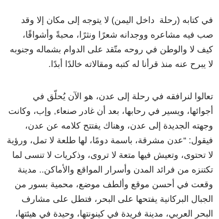
في كتابه (رحلة داخل اليمن) لا يتوجه إلى مكان إلا وقد
صب فيه مشاعره ووجدانه شعرًا ونثرًا، محبةً وأشواقًا،
كيف لا والوطن في روحه متّقد على الدوام بشماله وجنوبه
لا يبرح عنه منذ قرأنا له كتبه ومقالاته خالدًا أبدًا.
تعالوا لنرافقه في رحلة إلى عدن، هو الآن يُحلّق في
أجوائها، ويسير في رحابها، بعد أن غادر صنعاء, وإب، وكانت
وجهته الجديدة إلى عدن، وهناك يفتتح كلامه عن عدن،
فيقول: “عدن مشرقة، باسمة دومًا، لها طلعة لا تمل، ورؤية
لا تحتوى، وتعيش فيها متعة لا تروى، وذكريات لا تنسى لما
تكتنزه من فرائد المدن وأسرار المواقع والأماكن.. مدينة
وقعت في أحسن موقع وألطف موضع، محمية بسور من
الجبال البركانية يفتحها على البحر، فتطل على مشارف
البحر العربي، مدينة فريدة في كينونتها، وحيدة في هيئتها،