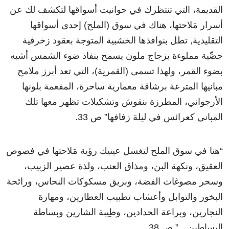
القديمة، التي تنتظرك في حوانيت أسواقها لتكشف لك عن
أسرار مَلاحتها، هناك في سوق (الملح) إحدى أسواقها
التقليدية, تطل بنوافذها الخشبية المتوجة بعقود زخرفية
جصِّية مملوءة بزجاج ملون يسمح بنفاذ ضوء الشمس أشبه
بضوء القمر، ولهذا تسمى (القمرية)، التي تعد أبرز ملامح
مبانيها المترعة برشاقة معمارية ساحرة، المفعمة بلونها
الأرجواني، المطرزة بنقوش وتشكيلات تظهر معها تلك
المباني كعرائس في ليلة زفافها” ص 33.
“هنا في سوق الملح لتغسل عينيك رؤية مَلاحتها في فصوص
العقيق، ونكهة البن، ومذاق العنب، ولذة عصير الزبيب،
وسحر مصوغات الفضة، وبريق مسكوكات النحاس، ورائحة
البخور والتوابل وأعشاب تطبيب العطارين، ومهارة
النجارين، وبراعة الحدادين، وطِيبة الشارين وبساطة
البساطين…” ص 38.