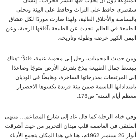
المتنوعة دون أن يُحدِث فيها البشر الخراب.. إنسان
سقطرى حافظ على التراث وحافظ على البيئة وتحلى
بالبساطة والأخلاق العالية، ولهذا صارت موردًا لكل عشاق
الطبيعة في العالم. تحدث عن الطبيعة بآفاقها الرحبة، وعن
اليمن الكبير عرضه وطوله وتاريخه.
ومن حديث المحميات، رحل إلى محمية عتمة، قائلاً: “هناك
ينبسط جمال الطبيعة ببذخ يفترش الأرض متوجًا وصاعدًا
إلى المرتفعات بمدرجاتها الساخرة، وهابطًا في الوديان
بامتداداتها الباسمة ضمن بيئة فريدة يكسوها الاخضرار
معظم أيام السنة” ص178.
وفي ختام الرحلة كما قال عاد إلى شارع المطاعم… منتهى
الملتقى في العاصمة قلب ميدان التحرير من حيث أشرقت
أنوار 26 سبتمبر 1962م، هنا في هذا المكان يتجمع الأدباء