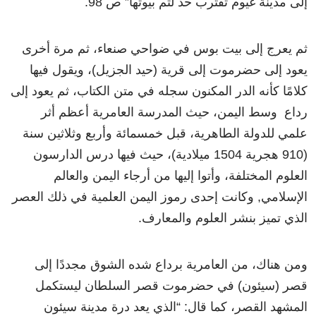
إلى مدينة غيوم تقترب حد لثم بيوتها” ص 98.
ثم يعرج إلى بيت بوس في ضواحي صنعاء، ثم مرة أخرى
يعود إلى حضرموت إلى قرية (حيد الجزيل)، ويقول فيها
كلامًا كأنه الدر المكنون سجله في متن الكتاب، ثم يعود إلى
رداع وسط اليمن، حيث المدرسة العامرية أعظم أثر
علمي للدولة الطاهرية، قبل خمسمائة وأربع وثلاثين سنة
(910 هجرية 1504 ميلادية)، حيث فيها درس الدارسون
العلوم المختلفة، وأتوا إليها من أرجاء اليمن والعالم
الإسلامي, وكانت إحدى رموز اليمن العلمية في ذلك العصر
الذي تميز بنشر العلوم والمعارف.
ومن هناك، من العامرية برداع شده الشوق مجددًا إلى
قصر (سيئون) في حضرموت قصر السلطان ليستكمل
المشهد القصر، كما قال: “الذي يعد درة مدينة سيئون