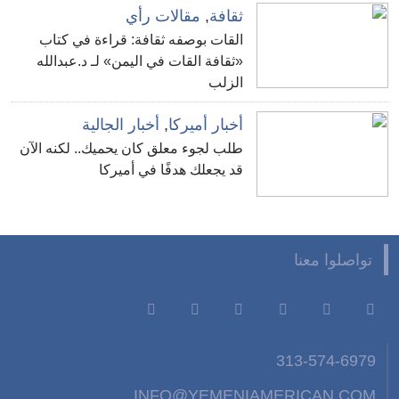
ثقافة
,
مقالات رأي
القات بوصفه ثقافة: قراءة في كتاب
«ثقافة القات في اليمن» لـ د.عبدالله
الزلب
أخبار أميركا
,
أخبار الجالية
طلب لجوء معلق كان يحميك.. لكنه الآن
قد يجعلك هدفًا في أميركا
تواصلوا معنا
313-574-6979
INFO@YEMENIAMERICAN.COM