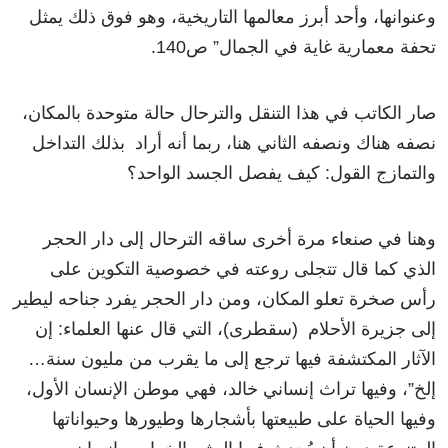
وعنوانها، وأحد أبرز معالمها التاريخية، وهو فوق ذلك يمثل
تحفة معمارية غاية في الجمال” ص140.
صار الكاتب في هذا التنقل والترحال حالة متوحدة بالمكان،
نصفه هناك ونصفه الثاني هنا، ربما أنه أراد بذلك التداخل
والتمازج القول: كيف يفصل الجسد الواحد؟
وهنا في صنعاء مرة أخرى ساقه الترحال إلى دار الحجر
الذي كما قال تتجلى روعته في خصوصية التكوين على
رأس صخرة تعلو المكان، ومن دار الحجر يفرد جناحه ليطير
إلى جزيرة الأحلام (سقطرى)، التي قال عنها العلماء: إن
الآثار المكتشفة فيها ترجع إلى ما يقرب من مليون سنة…
إلخ”، وفيها تراث إنساني خالد، فهي موطن الإنسان الأول،
وفيها الحياة على طبيعتها بأشجارها وطيورها وحيواناتها