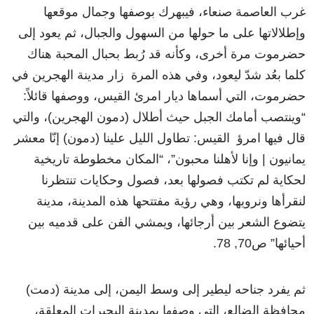
غرب العاصمة صنعاء، فيبهرك بوصفها وجمال موقعها
وإطلالاتها على ما حولها من السهول والجبال، ثم يعود إلى
حضرموت مرة أخرى، وكأنه قد رُبط بحبال المحبة هناك
كلما بعُد شدّ ليعود، وفي هذه المرة زار مدينة الهجرين في
حضرموت، التي أسماها ديار امرئ القيس، ووصفها قائلاً:
“وينتصب أمامك الجبل حيث أطلال (دمون الهجرين)، والتي
قال فيها امرؤ القيس: تطاول الليل علينا (دمون) إنّا معشر
يمانيون | وإنا لأهلنا محبون”، “المكان مخطوطة تاريخية
لحكاية لم تكتب فصولها بعد، فصول وحكايات تنتظرنا
لنقرأها ونرويها، وهي رؤية مفتتحها هذه المدينة، مدينة
يتضوع الشعر بين أرجائها، ويمشي الفن على قدميه بين
أحيائها” ص70, 78.
ثم يفرد جناحه ليطير إلى وسط اليمن، إلى مدينة (دمت)
محافظة الضالع، التي وصفها بمدينة البحيرات المعلقة،