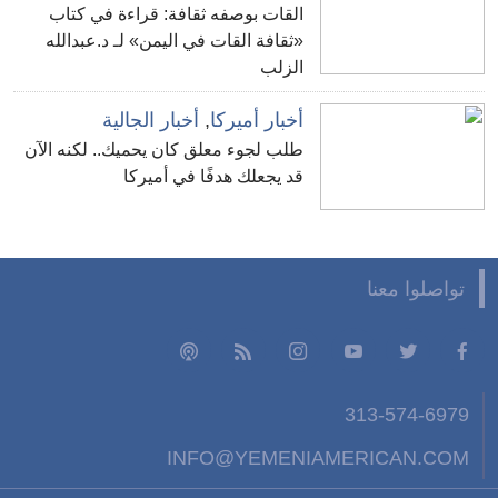
القات بوصفه ثقافة: قراءة في كتاب
«ثقافة القات في اليمن» لـ د.عبدالله
الزلب
أخبار أميركا
,
أخبار الجالية
طلب لجوء معلق كان يحميك.. لكنه الآن
قد يجعلك هدفًا في أميركا
تواصلوا معنا
313-574-6979
INFO@YEMENIAMERICAN.COM