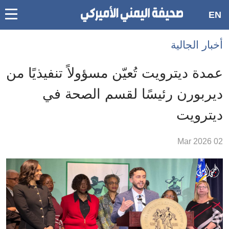
oggle
EN
main
Accessibilit
أخبار الجالية
link
ation
عمدة ديترويت تُعيّن مسؤولاً تنفيذيًا من
لمحتوى
ديربورن رئيسًا لقسم الصحة في
لرئيسي
ديترويت
لأقسام
لرئيسية
02 Mar 2026
Ski
t
Searc