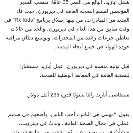
شغل أبازيد، البالغ من العمر 35 عامًا، منصب المدير
المؤسس لقسم الصحة العامة في ديربورن، حيث قاد
العديد من المبادرات، من بينها إطلاق برنامج “Rx Kids” في
وقت سابق من هذا العام في ديربورن، والحد من حالات
تعاطي جرعات زائدة من المخدرات، وتوسيع نطاق مراقبة
جودة الهواء في جميع أنحاء المدينة.
قبل توليه منصبه في ديربورن، عمل أبازيد مستشارًا
للصحة العامة في المعاهد الوطنية للصحة.
سيتقاضى أبازيد راتبًا سنويًا قدره 235 ألف دولار.
يقول: “مهنتي هي الناس، أحب الناس، وأضعهم في صميم
عملي في مجال الصحة العامة.. ولدتُ في ديترويت،
ونشأتُ في ديربورن، على بُعد بنايتين من شارع تايرمان..