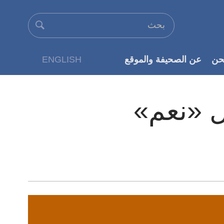
حن
عن الصحيفة والموقع
ENGLISH
عن الناشر
ل «نعم»