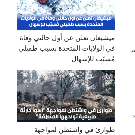
ميشيغان تعلن عن أول حالتي وفاة
في الولايات المتحدة بسبب طفيلي
د
مُسبّب للإسهال
د
طوارئ في واشنطن لمواجهة