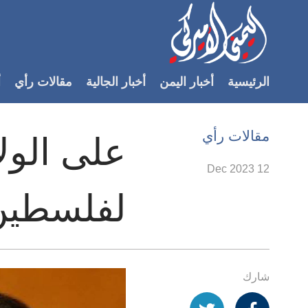
Accessibilit
link
لمحتوى
الرئيسية
أخبار اليمن
أخبار الجالية
مقالات رأي
أ
لرئيسي
لأقسام
لرئيسية
مقالات رأي
على الول
Ski
t
12 Dec 2023
Searc
لفلسطين
شارك