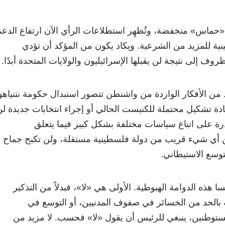
حماس» منخفضة، وتُظهِر استطلاعات الرأي الآن ارتفاع الدع
ة للمزيد من الشرعية. ويكاد يكون من المؤكد أن تؤدي
وف إلى نتيجة لن يقبلها الإسرائيليون والولايات المتحدة أبدًا.
من الأفكار الواردة من واشنطن تتصور استبدال حكومة نتنياهو
عادة تشكيل محتملة للكنيست الحالي أو إجراء انتخابات جديدة ل
رة على اتباع سياسات مختلفة بشكل كبير فيما يتعلق
ن أي شيء قريب من دولة فلسطينية مستقلة، ولن تكبح جماح
توسع الاستيطاني.
 هذه الدوامة الهبوطية. الأولى هي «لا»، فبدلاً من التذكير
ة بالحد من الخسائر في صفوف المدنيين، أو التوسع في
توطنين، ينبغي للرئيس أن يقول «لا» فحسب. لا مزيد من