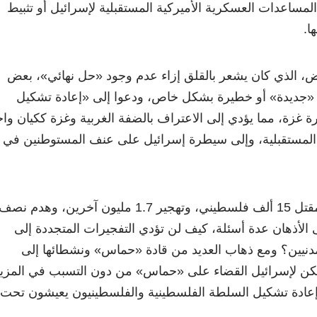
مساعدات العسكرية الأميركية المستقبلية لإسرائيل أو تثبيط
ا.
بيض، الذي كان يشعر بالقلق إزاء عدم وجود «حل نهائي»، بعض
كن «جديدة» أو خطيرة بشكل خاص، ودعوا إلى «إعادة تشكيل
ة غزة، مما يؤدي إلى الاعتراف بالضفة الغربية وغزة ككيان واح
 المستقبلية، وإلى سيطرة إسرائيل على عنف المستوطنين في
وبعد مرور شهرين، ومع مقتل 15 ألف فلسطيني، وتهجير 1.7 مليون آخرين، وهدم نصف
لى الأذهان عدة أسئلة، كيف لن تؤدي التفجيرات المتجددة إلى
مدنيين؟ ومع ذهاب العديد من قادة «حماس» ونشطائها إلى
كن لإسرائيل القضاء على «حماس» من دون التسبب في المزي
عادة تشكيل السلطة الفلسطينية والفلسطينيون يعيشون تحت