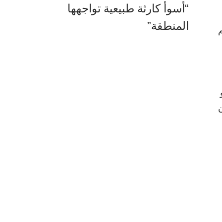
“أسوأ كارثة طبيعية تواجهها
المنطقة”
م
ن