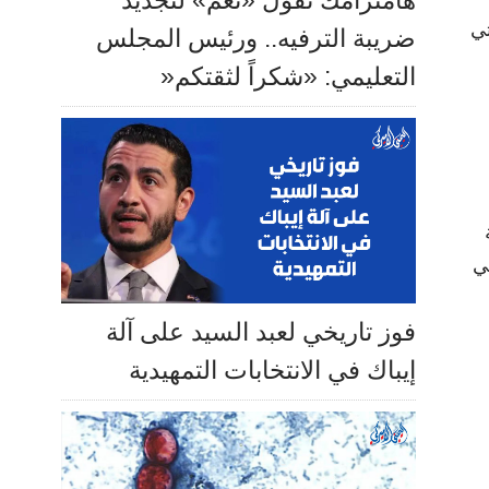
هامترامك تقول «نعم» لتجديد
تي
ضريبة الترفيه.. ورئيس المجلس
التعليمي: «شكراً لثقتكم«
في
فوز تاريخي لعبد السيد على آلة
إيباك في الانتخابات التمهيدية