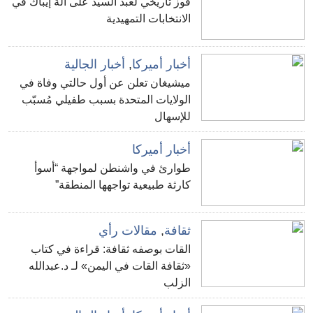
فوز تاريخي لعبد السيد على آلة إيباك في
الانتخابات التمهيدية
أخبار أميركا
,
أخبار الجالية
ميشيغان تعلن عن أول حالتي وفاة في
الولايات المتحدة بسبب طفيلي مُسبّب
للإسهال
أخبار أميركا
طوارئ في واشنطن لمواجهة “أسوأ
كارثة طبيعية تواجهها المنطقة”
ثقافة
,
مقالات رأي
القات بوصفه ثقافة: قراءة في كتاب
«ثقافة القات في اليمن» لـ د.عبدالله
الزلب