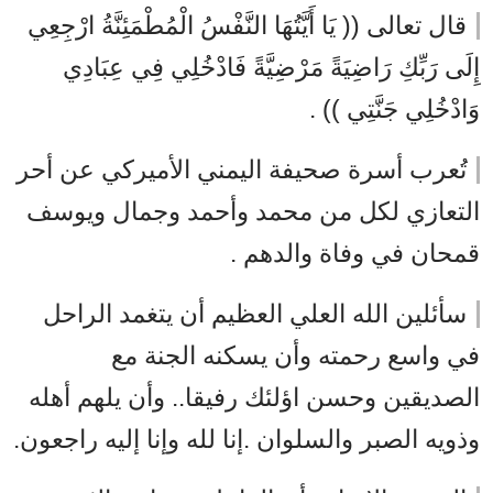
قال تعالى (( يَا أَيَّتُهَا النَّفْسُ الْمُطْمَئِنَّةُ ارْجِعِي
إِلَى رَبِّكِ رَاضِيَةً مَرْضِيَّةً فَادْخُلِي فِي عِبَادِي
وَادْخُلِي جَنَّتِي )) .
تُعرب أسرة صحيفة اليمني الأميركي عن أحر
التعازي لكل من محمد وأحمد وجمال ويوسف
قمحان في وفاة والدهم .
سأئلين الله العلي العظيم أن يتغمد الراحل
في واسع رحمته وأن يسكنه الجنة مع
الصديقين وحسن اؤلئك رفيقا.. وأن يلهم أهله
وذويه الصبر والسلوان .إنا لله وإنا إليه راجعون.