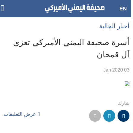
gle
EN
in
Accessibilit
أخبار الجالية
link
ion
أسرة صحيفة اليمني الأميركي تعزي
لمحتوى
آل قمحان
لرئيسي
لأقسام
03 Jan 2020
لرئيسية
Ski
t
Searc
شارك
عرض التعليقات