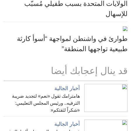
الولايات المتحدة بسبب طفيلي مُسبّب
للإسهال
طوارئ في واشنطن لمواجهة “أسوأ كارثة
طبيعية تواجهها المنطقة”
قد ينال إعجابك أيضا
أخبار الجالية
هامترامك تقول «نعم» لتجديد ضريبة
الترفيه.. ورئيس المجلس التعليمي:
«شكراً لثقتكم«
أخبار الجالية