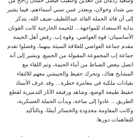
وسعيد ردمان من العدين والنقيب فيصل حسان راجح من
بني شداد وخولان، ويعتذر عمن نسي أسماءهم، فيما يشير
إلى أن قائد الحملة القائد عبداللطيف ضيف الله، يتذكر
بداية الاستعداد للمواجهة… للحيمة الخارجية كانت القوتان
الأساسيتان: قوة العواضي، وقوة إب. رفض أهل الحيمة
مقدم جماعة العواضي للعلاقة السيئة بينهما، وفضلوا تقدم
جماعة إب المجموعة المقبولة من الجميع. ويشير إلى أنه
اتصل ببعض الضباط من أبناء الحيمة، وتم اللقاء مع
المشايخ هناك، وتحرك حفيظ والحبيشي معهم للالتقاء
بقيادات ملكية في مغامرة خطرة… وقد عرف الأستاذ
حفيظ طبيعة الوضع، وشاهد ورفيقه الآثار التدميرية لقطع
الطريق… عادوا إلى مناخة، وبدأت الحملة العسكرية،
وكانت المقاومة محدودة والخسائر أيضًا، وبالتأكيد
للتفاهمات دورها.