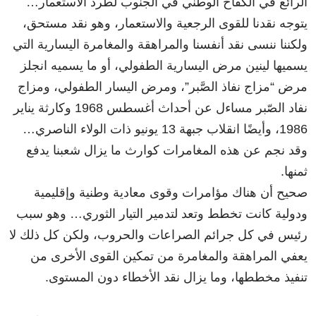
الرائع في الكفاح الوطني في الجنوب لطرد الاستعمار…
يتوجه نقدنا للقوى الرجعية والاستعمار، وهو نقد مستحق،
ولكننا ننسى نقد أنفسنا والمراهقة والمغامرة اليسارية التي
يسميها لينين مرض اليسارية الطفولي، أو ما يسميه انجلز
مرض “مزاج نفاذ الصَّبر”، ومرض اليسار الطفولي، ومزاج
نفاد الصّبر مساءل عن أحداث أغسطس 1968 وكارثة يناير
1986، وأيضًا انقلاب جبهة 13 يونيو ذات الولاء الناصري…
وقد نجم عن هذه المغامرات كوارث ما يزال شعبنا يدفع
ثمنها.
صحيح أن هناك مؤامرات وقوى معادية وطنية وإقليمية
ودولية كانت تخطط وتعد لتدمير التيار الثوري… وهو سبب
رئيس في كل جرائم الصراعات والحروب، ولكن كل ذلك لا
يعفي المراهقة والمغامرة من تمكين القوى الأخرى من
تنفيذ مخططها، وما يزال نقد الأخطاء دون المستوى.