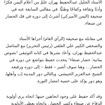
الأستاذ الجليل عبدالحفيظ بهران علمٌ من أعلام اليمن فكرًا
وأدبًا وثقافة وكفاحًا وطنيًّا. في مقالتي السابقة عنه في
صحيفة (اليمن الأميركي) أشرتُ إلى دوره في فك الحصار
عن صنعاء.
في مقابلة مع صحيفة (الرأي العام) أجراها الأستاذ
والصحفي الكبير علي العلفي (رئيس التحرير) مع المناضل
عبدالحفيظ بهران، وأعاد نشرها في كتابه التوثيقي “نصوص
يمانية: حصار صنعاء” يتحدث حفيظ بتواضع عن دوره في
الحصار… وهنا سوف أشير – فقط – إلى دوره ورفيقه
الشيخ عبدالعزيز الحبيشي، وبالتالي دور المدينة إب وأهلها،
وهو دور يؤكد على حتمية انتصار الثورة.
وقد أكد حفيظ على وجود اتجاهين حينها: اتجاه يرى أولوية
الدفاع عن صنعاء وكسر الحصار. واتجاه يعطي الأولوية