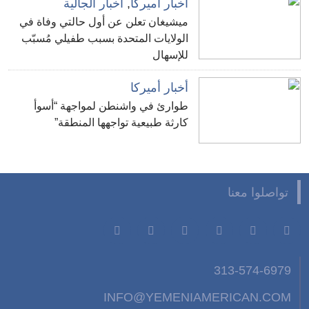
أخبار أميركا
,
أخبار الجالية
ميشيغان تعلن عن أول حالتي وفاة في
الولايات المتحدة بسبب طفيلي مُسبّب
للإسهال
أخبار أميركا
طوارئ في واشنطن لمواجهة “أسوأ
كارثة طبيعية تواجهها المنطقة”
تواصلوا معنا
313-574-6979
INFO@YEMENIAMERICAN.COM