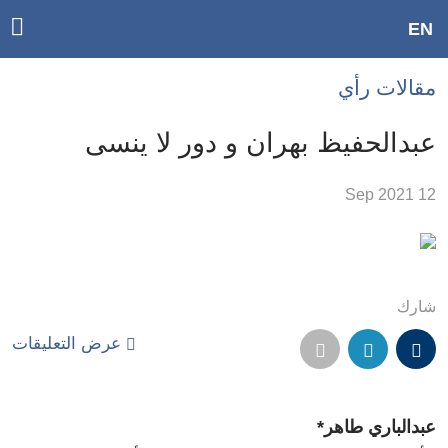
ggle
EN
ain
Accessibilit
مقالات رأي
link
tion
عبدالحفيظ بهران و دور لا ينسى
لمحتوى
12 Sep 2021
لرئيسي
لأقسام
لرئيسية
Ski
شارك
t
عرض التعليقات
Searc
عبدالباري طاهر*