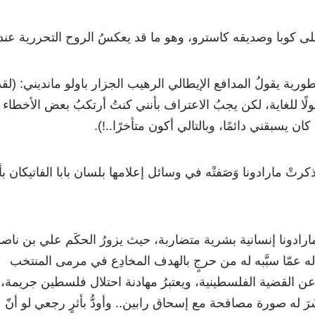
د على كوبا وصديقه كاسترو، وهو ما قد يعكسُ الروح التحررية عند
رية يقولُ المدافع الإيطالي الرهيب الجزار باولو مانديني: (لقد
ولًا للغاية، لكن يجبُ الاعتراف بأنني كنتُ أرتكبُ بعض الأخطاء
ان يسبقني دائمًا، وبالتالي أكون متأخرًا..!).
كرتْ مارادونا وَصَفتْه في وسائل إعلامها بلسان بابا الفاتيكان بأ
مارادونا إنسانية بشرية متضاربة، حيث يزورُ الحكَم علي بن ناص
له عمّا سبَّبه له من حرجٍ بالهدف المخادِع في مرمى المنتخب
 عن القضية الفلسطينية، ويعتبرُ مهادنة احتلال فلسطين جريمة،
َرَ له صورة مصافحة مع إسحاق رابين.. وأودُّ بأثرٍ رجعي لو أنّ