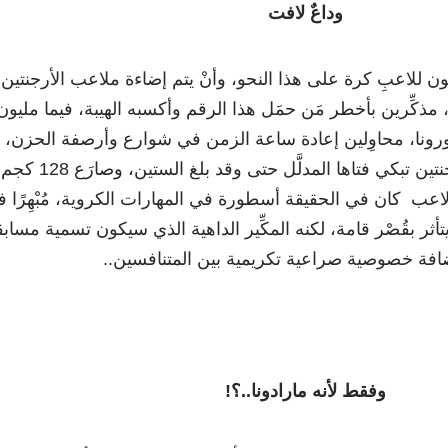
وداعٌ لافت
ِعون للاعبِ كرة على هذا النحو، وأنْ يتم إضاءة ملاعب الأرجنتين
جتمعةً في الساعة الـ10، مذكِّرين بأخطر مَن حمَل هذا الرقم وأكسبه الهيبة، فيما مليون
ورونا، محاوِلين إعادة ساعة الزمن في شوارع وأرصفة الحزن،
ولكن… لِمَ الدهشة والأرجنتين تبكي فتاها المدلَّل حتى وقد بلغ الستين، وصارَع 128 كجم
عب كان في الحقيقة أسطورة في المهارات الكروية، مُبْهِرًا 
أثر بقُصْر قامة، لكنه المكِّير الداهية الذي سيكون تسمية مساب
ضافة خصوصية صراعية تكريمية بين المتنافسين..
وفقط لأنه مارادونا..؟!