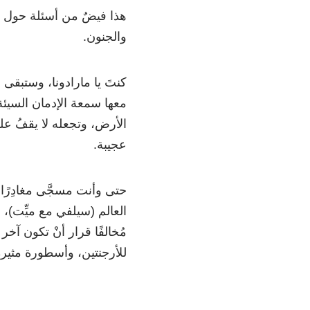
هذا فيضٌ من أسئلة حول مسيرة
والجنون.
كنتَ يا مارادونا، وستبقى م
معها سمعة الإدمان السيئة.
الأرض، وتجعله لا يقفُ عل
عجيبة.
حتى وأنت مسجَّى مغادِرًا 
العالم (سيلفي مع ميِّت)، م
مُخالفًا قرار أنْ تكون آ
للأرجنتين، وأسطورة مثيرة 