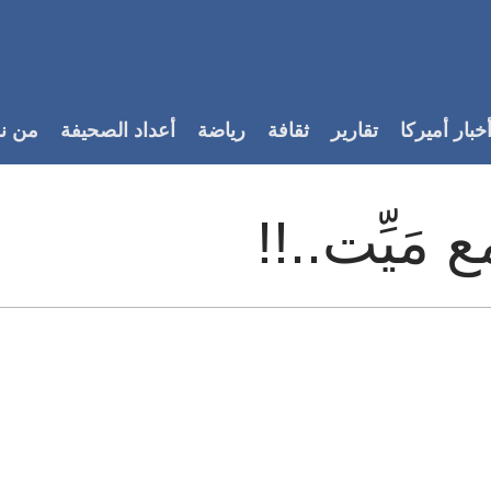
خبار أميركا
تقارير
ثقافة
رياضة
أعداد الصحيفة
من ن
 مَيِّت..!!