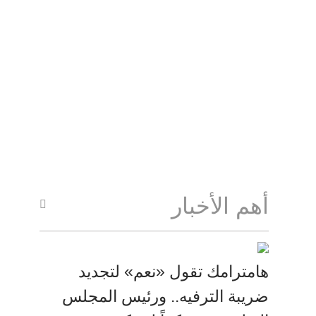
أهم الأخبار
هامترامك تقول «نعم» لتجديد
ضريبة الترفيه.. ورئيس المجلس