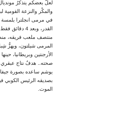
والمكْر والنزعة القومية 
في مرمى انجلترا بلمسة يدٍ
منتصف ملعب فريقه، منطلِق
المرمى شيلتون، ويهزُّ شِب
الأرجنتين وبريطانيا، حينها
صحته.. هدفٌ نتاج عبقري كر
يوشم ساعده بصورة جيفارا، 
بصديقه الرئيس الكوبي فيد
الموت.