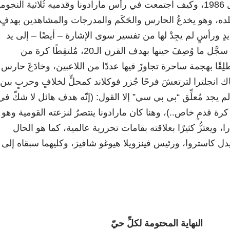
لعلّ بعضكم يتذكرُ مونديال 1986، وكيف اجتمعت في رأس مارادونا وقدميه ثُلاثية النجوم
لبلده، وهو يخدعُ الحارس والحَكَم والمدرجات والمشاهدين بهدفٍ
 ورأسٍ لم يجِدْ لها من تفسير سوى الإشارة – أيضًا – إلى يد
القدر، وبعد 4 دقائق فقط سجَّل ما وُصِفَ حينها بهدف القرن الـ20، مُلتقِطًا كرة من
ًا بهجمة ساحرة تجاوزَ فيها عددًا من اللاعبين، وخادَعَ حارس
اك انجلترا لترتعشَ فرحًا جُزر فوكلاند كمحلٍّ لخلافٍ وحربٍ بين
 لم يجد مُعلِّق “بي بي سي” إلا القول: (إنّه هدف هائل لا شكّ في
ة قدمٍ خاص..)، وهنا كان مارادونا ينتصرُ لنزعته القومية وهو
ويعتزُّ كثيرًا بعلاقته بقامات تحررية عالمية، كما هو الحال
ل كاستروا، ورئيس فينزويلا هيوغو شافيز، وكليهما سبقاه إلى
النهاية المحتومة لكلِّ حيّ