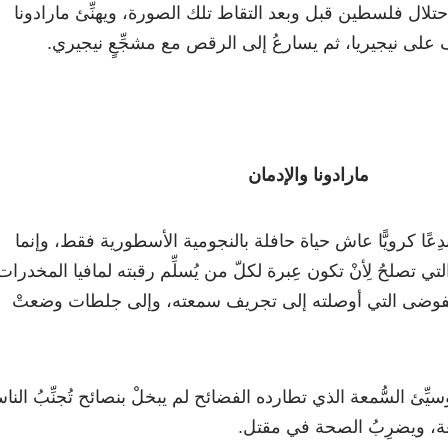
احتلال فلسطين قبل وبعد التقاط تلك الصورة، ويهنِّئ مارادونا
على نيجيريا، ثم يسارعُ إلى الرقص مع مشجِّعٍ نيجيري.
مارادونا والإدمان
بدِعًا كرويًّا عاش حياة حافلة بالنجومية الأسطورية فقط، وإنما
ي تصلحُ لِأنْ تكون عِبرة لكلّ من يُسلِّم رقبته لمافيا المخدرات
الفوضى التي أوصلته إلى تجريف سمعته، وإلى جلطات وضعتْ
سيِّئ السُّمعة الذي تطارده الفضائح لم يبخلْ بنصائح تُجنِّبُ الن
عة، ويضرِبُ الصحة في مقتل.