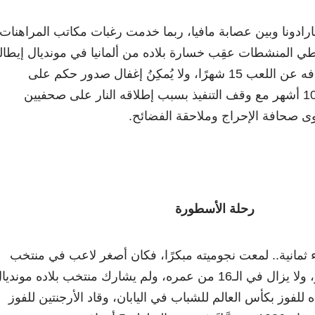
رادونا وبين عصابة مافيا، ربما خدمت رغبات مكاتب المراهنات
عاطي المنشطات عقِب خسارة بلاده من ألمانيا في مونديال إيطالي
عام 1990 أفضتْ إلى إيقافه عن اللعب 15 شهرًا، ولا يُمكِنُ إغفال صدور حكم على
مارادونا بالحبس عامين و10 أشهر مع وقف التنفيذ بسبب إطلاقه النار على صحفيين
ا يهوى صحافة الإحراج وملاحقة الفضائح.
رحلة الأسطورة
 ثمانية.. لمعت نجوميته مبكرًا، فكان أصغر لاعب في منتخب
الأرجنتين لعب أمام المجر، ولا يزال في الـ16 من عمره، ولم يشارك منتخب بلاده موندي
بلاده للفوز بكأس العالم للشباب في اليابان، وقاد الأرجنتين للفوز