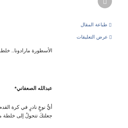
طباعة المقال
عرض التعليقات
الأسطورة مارادونا.. خلط
عبدالله الصعفاني*
أيُّ نوعٍ نادرٍ في كرة القد
جعلتكَ تتحولُ إلى خلطة من