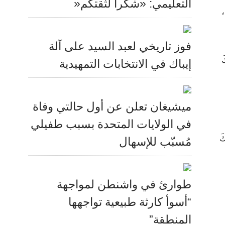
التعليمي: «شكراً لثقتكم«
،
فوز تاريخي لعبد السيد على آلة
َ
إيباك في الانتخابات التمهيدية
ميشيغان تعلن عن أول حالتي وفاة
في الولايات المتحدة بسبب طفيلي
َ
مُسبّب للإسهال
طوارئ في واشنطن لمواجهة
“أسوأ كارثة طبيعية تواجهها
المنطقة”