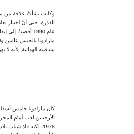
وكانت نشأتْ علاقة بين ما
القذرة، حتى أنّ اختبار ت
ببندقيته الهوائية؛ لِأنه ل
كان مارادونا خامس أشقاء
1978، لكنه قادَ شباب 