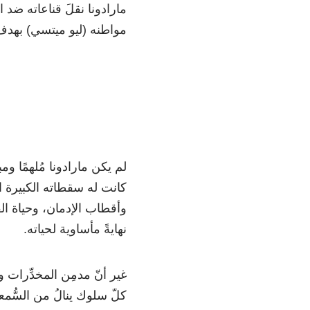
مارادونا نقلَ قناعاته ضد 
مواطنه (ليو ميتسي) بهدف 
لم يكن مارادونا مُلهمًا وم
كانت له سقطاته الكبيرة الت
وأقطاب الإدمان، وحياة 
نهايةً مأساوية لحياته.
غير أنّ مدمِن المخدِّرات و
كلّ سلوك ينالُ من السُّم