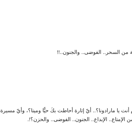
ة من
السحر.. الفوضى.. والجنون..!!
م أنت يا مارادونا؟.. أيّ إثارة أحاطت بكَ حيًّا وميتا؟، وأيّ مسيرة
 الإمتاع.. الإبداع.. الجنون.. الفوضى.. والحزن؟!.