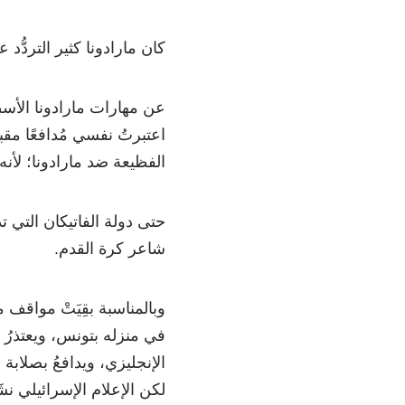
كان مارادونا كثير التردُّ
عن مهارات مارادونا الأسطو
اعتبرتُ نفسي مُدافعًا مقب
الفظيعة ضد مارادونا؛ لأنه ك
حتى دولة الفاتيكان التي تذ
شاعر كرة القدم.
وبالمناسبة بقِيَتْ مواقف 
في منزله بتونس، ويعتذرُ 
الإنجليزي، ويدافعُ بصلابة
لكن الإعلام الإسرائيلي نش