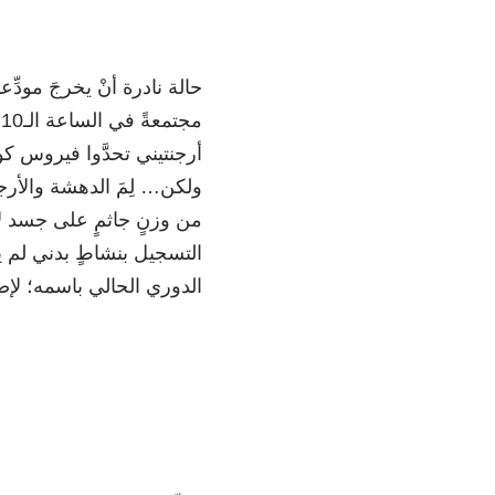
حالة نادرة أنْ يخرجَ مودّ
م
أرجنتيني تحدَّوا فيروس ك
من وزنٍ جاثمٍ على جسد لا
التسجيل بنشاطٍ بدني لم يت
الدوري الحالي باسمه؛ لإ