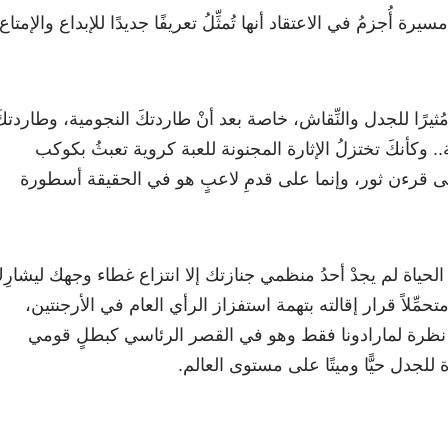
 أُجزمُ في الاعتقاد أنها تُمثِّلُ تعريفًا جديدًا للإبداع والإمتاع
ُثيرًا للجدل والنِّقاش، خاصة بعد أنْ طاردتكَ النجومية، وطاردتك
. وكأنكَ تختزلُ الإثارة المجنونة للعبة كروية تعبثُ بكوكب
ى قرءن ثور، وإنما على قدمِ لاعبٍ هو في الحقيقة أسطورة
الحياة لم يجدْ أحدُ منظمي جنازتك إلا انتزاع غطاء وجهك ليشارِك
تحمِّلاً قرار إقالته بتهمة استفزاز الرأي العام في الأرجنتين،
خر نظرة لمارادونا فقط وهو في القصر الرئاسي كبطلٍ قومي
للجدل حيًّا وميتًا على مستوى العالم.