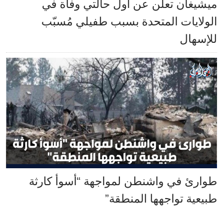
ميشيغان تعلن عن أول حالتي وفاة في
الولايات المتحدة بسبب طفيلي مُسبّب
للإسهال
طوارئ في واشنطن لمواجهة “أسوأ كارثة
طبيعية تواجهها المنطقة”