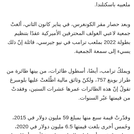
ملعبيه باسكتلندا.
وبعد حصار مقر الكونغرس، في يناير كانون الثاني، ألغتْ
جمعية لاعبي الغولف المحترفين الأميركية عقدًا بتنظيم
بطولة 2022 بملعب ترامب في نيو جيرسي، قائلة إنّ ذلك
يسيء إلى سمعة الجمعية.
ويملكُ ترامب، أيضًا، أسطول طائرات، من بينها طائرة من
طراز بوينغ 757، ولكنّ وثائق مالية اطّلعتْ عليها بلومبرغ
تقولُ إنّ هذه الطائرات عمرها عشرات السنين، وفقدتْ
من قيمتها عبْر السنوات.
وقدّرتْ قيمة سبع منها بمبلغ 59 مليون دولار في 2015،
وخَمس أخرى بلغت قيمتها 6.5 مليون دولار في 2020،