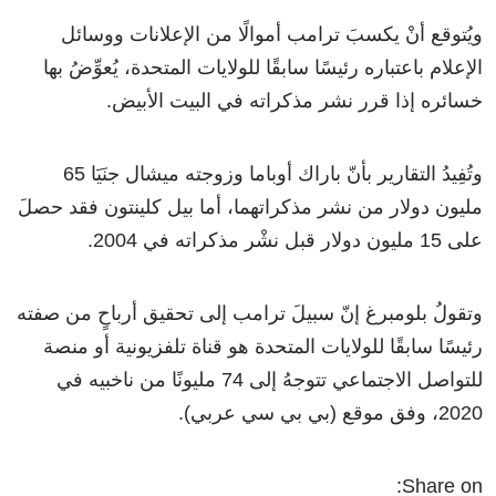
ويُتوقع أنْ يكسبَ ترامب أموالًا من الإعلانات ووسائل
الإعلام باعتباره رئيسًا سابقًا للولايات المتحدة، يُعوِّضُ بها
خسائره إذا قرر نشر مذكراته في البيت الأبيض.
وتُفِيدُ التقارير بأنّ باراك أوباما وزوجته ميشال جنَيَا 65
مليون دولار من نشر مذكراتهما، أما بيل كلينتون فقد حصلَ
على 15 مليون دولار قبل نشْر مذكراته في 2004.
وتقولُ بلومبرغ إنّ سبيلَ ترامب إلى تحقيق أرباحٍ من صفته
رئيسًا سابقًا للولايات المتحدة هو قناة تلفزيونية أو منصة
للتواصل الاجتماعي تتوجهُ إلى 74 مليونًا من ناخبيه في
2020، وفق موقع (بي بي سي عربي).
Share on: