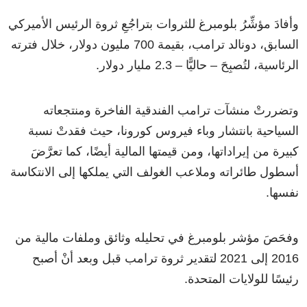
وأفادَ مؤشِّرُ بلومبرغ للثروات بتراجُعِ ثروة الرئيس الأميركي
السابق، دونالد ترامب، بقيمة 700 مليون دولار، خلال فترته
الرئاسية، لتُصبِحَ – حاليًّا – 2.3 مليار دولار.
وتضررتْ منشآت ترامب الفندقية الفاخرة ومنتجعاته
السياحية بانتشار وباء فيروس كورونا، حيث فقدتْ نسبة
كبيرة من إيراداتها، ومن قيمتها المالية أيضًا، كما تعرَّضَ
أسطول طائراته وملاعب الغولف التي يملكها إلى الانتكاسة
نفسها.
وفحَصَ مؤشر بلومبرغ في تحليله وثائق وملفات مالية من
2016 إلى 2021 لتقدير ثروة ترامب قبل وبعد أنْ أصبح
رئيسًا للولايات المتحدة.