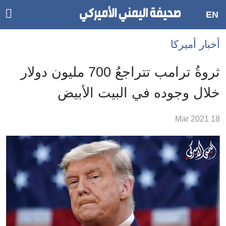
ggle
EN
ain
Accessibilit
أخبار أميركا
link
tion
ثروةُ ترامب تتراجعُ 700 مليون دولار
لمحتوى
خلال وجوده في البيت الأبيض
لرئيسي
لأقسام
18 Mar 2021
لرئيسية
Ski
t
Searc