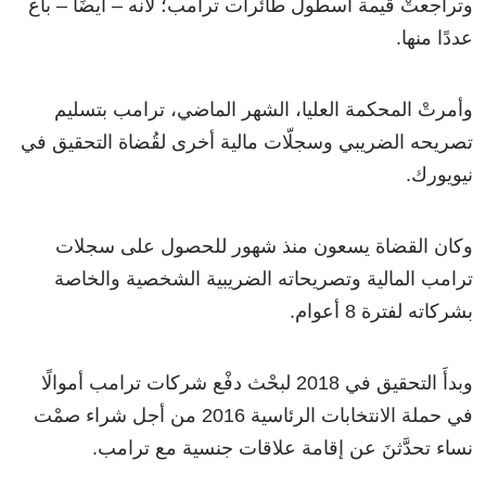
وتراجعتْ قيمة أسطول طائرات ترامب؛ لأنه – أيضًا – باع
عددًا منها.
وأمرتْ المحكمة العليا، الشهر الماضي، ترامب بتسليم
تصريحه الضريبي وسجلّات مالية أخرى لقُضاة التحقيق في
نيويورك.
وكان القضاة يسعون منذ شهور للحصول على سجلات
ترامب المالية وتصريحاته الضريبية الشخصية والخاصة
بشركاته لفترة 8 أعوام.
وبدأَ التحقيق في 2018 لبحْث دفْع شركات ترامب أموالًا
في حملة الانتخابات الرئاسية 2016 من أجل شراء صمْت
نساء تحدَّثنَ عن إقامة علاقات جنسية مع ترامب.