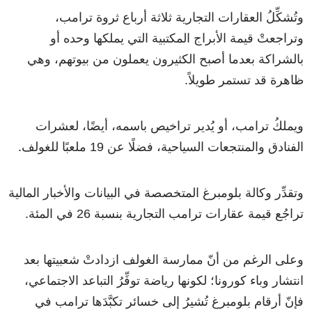
وتُشكِّلُ العقارات التجارية ثلاثة أرباع ثروة ترامب،
وتراجعتْ قيمة الأبراج المكتبية التي يملكها وحده أو
بالشراكة بعدما أصبح الكثيرون يعملون من بيوتهم، وهي
ظاهرة قد تستمر طويلاً.
ويملكُ ترامب، أو يُدير تراخيص باسمه، أيضًا، لعشرات
الفنادق والمنتجعات السياحية، فضلًا عن 19 ملعبًا للغولف.
وتقدِّر وكالة بلومبرغ المتخصصة في البيانات والأخبار المالية
تراجُع قيمة عقارات ترامب التجارية بنسبة 26 في المئة.
وعلى الرغم من أنّ ممارسة الغولف ازدادتْ شعبيتها بعد
انتشار وباء كورونا؛ لكونها رياضة توفِّرُ التباعد الاجتماعي،
فإنّ أرقام بلومبرغ تُشيرُ إلى خسائر تكبَّدَها ترامب في