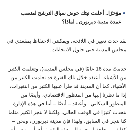
مؤخرًا.. أعلنت نيتك خوض سباق الترشح لمنصب
عمدة مدينة ديربورن.. لماذا؟
لقد حدث تغيير في اللائحة، ويمكنني الاحتفاظ بمقعدي في
مجلس المدينة حتى حلول الانتخابات.
خدمتُ مدة 16 عامًا (في مجلس المدينة)، وتعلمت الكثير
من الأشياء.. أعتقد خلال تلك الفترة قد تعلمت الكثير من
الأشياء، كما أن المدينة قد طرأ عليها الكثير من التغيرات،
إذا ما نظرنا إليها من المنظور الاقتصادي، وأيضًا من
المنظور السكاني.. وأعتقد – أيضًا – أننا في هذه الإدارة
نتحدث كثيرًا في الوقت الحالي، ولكننا لا ننجز الكثير مثلما
كنا ننجز في السابق، ولهذا فإن مدينة ديربورن، ونحن –
كذلك – بحاجة للرجوع إلى هذه النقطة، أي أنه ينبغي أن