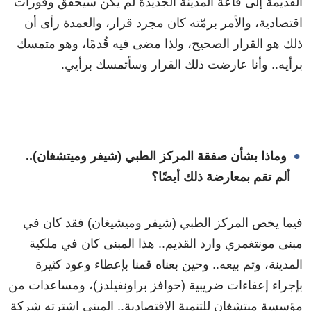
القديمة إلى قاعة المدينة الجديدة لم يكن سيحقق وفورات
اقتصادية، والأمر برمّته كان مجرد قرار، والعمدة رأى أن
ذلك هو القرار الصحيح، ولذا مضى فيه قُدمًا، وهو متمسك
برأيه.. وأنا عارضت ذلك القرار وسأتمسك برأيي.
وماذا بشأن صفقة المركز الطبي (شيفر وميتشغان)..
ألم تقم بمعارضة ذلك أيضًا؟
فيما يخص المركز الطبي (شيفر وميشيغان) فقد كان في
مبنى مونتغمري وارد القديم.. هذا المبنى كان في ملكية
المدينة، وتم بيعه.. وحين بعناه قمنا بإعطاء وعود كثيرة
بإجراء إعفاءات ضريبية (حوافز براونفيلدز)، ومساعدات من
مؤسسة ميتشغان للتنمية الاقتصادية.. المبنى اشترته شركة