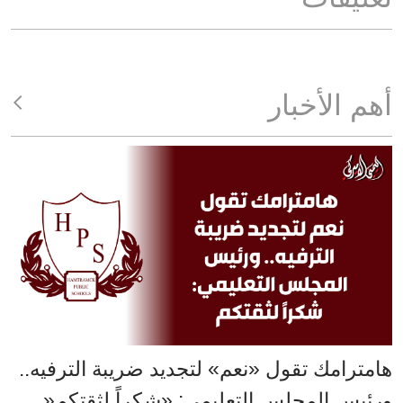
أهم الأخبار
هامترامك تقول «نعم» لتجديد ضريبة الترفيه..
ورئيس المجلس التعليمي: «شكراً لثقتكم«