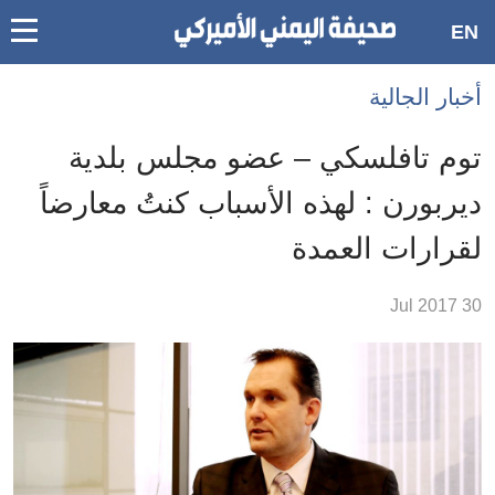
oggle
EN
main
Accessibilit
أخبار الجالية
link
ation
توم تافلسكي – عضو مجلس بلدية
لمحتوى
ديربورن : لهذه الأسباب كنتُ معارضاً
لرئيسي
لقرارات العمدة
لأقسام
لرئيسية
30 Jul 2017
Ski
t
Searc