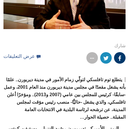
شارك
عرض التعليقات
يتطلع توم تافلسكي لتولّي زمام الأمور في مدينة ديربورن.. علمًا
بأنه يشغل مقعدًا في مجلس مدينة ديربورن منذ العام 2001، وعمل
-سابقًا- كرئيس للمجلس بين عامي (2007 و2013).. ومؤخرًا أعلن
تافلسكي، والذي يشغل -حاليًّا- منصب رئيس مؤقت لمجلس
المدينة، عن ترشحه لرئاسة البلدية في الانتخابات العامة
المقبلة..
حصيلة الحوار…
اليمني الأميركي:ديربورن رشيد النزيلي وستيفن كوتس..