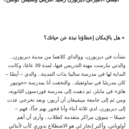
هل بالإمكان إعطاؤنا نبذة عن حياتك؟
نشأت في ديربورن، ووالداي كلاهما من مدينة ديربورن..
والدتي مارست مهنة التدريس فيها، لمدة 39 عامًا، وكانت
البداية لها في مدرسة سالينا بذات المدينة.. والدي – أيضًا –
كان مدرسًا في ساوثفيلد.. والتحقت أنا بمدرسة «جونيور
هاي» في مابلز، ثم ذهبت إلى مدرسة فوردسون الثانوية،
ومن ثم إلى جامعة ميشيغان آن أربور، وبعد تخرجي عدت
إلى ديربورن. لدي ثلاثة أبناء وأنا فخور بهم جدًّا، فهم –
جميعًا – يتبوؤن مراكز متقدمة كطلاب.. وأرى أن أهم
أولوياتي، وأكبر إنجاز لي هو الاضطلاع بدوري كأبٍ لأبنائي