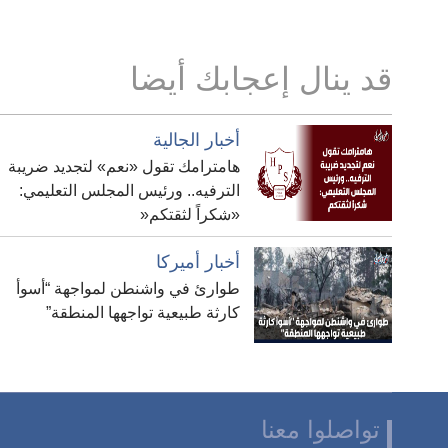
قد ينال إعجابك أيضا
أخبار الجالية
هامترامك تقول «نعم» لتجديد ضريبة
الترفيه.. ورئيس المجلس التعليمي:
«شكراً لثقتكم«
أخبار أميركا
طوارئ في واشنطن لمواجهة “أسوأ
كارثة طبيعية تواجهها المنطقة”
تواصلوا معنا