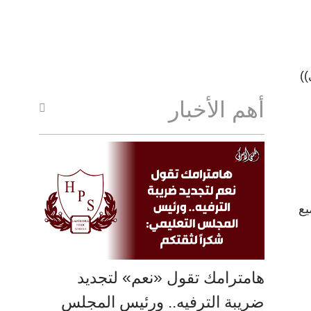
ي))
أهم الأخبار
يع
هامترامك تقول «نعم» لتجديد
ضريبة الترفيه.. ورئيس المجلس