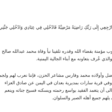
نَّةُ ارْجِعِي إِلَى رَبِّكِ رَاضِيَةً مَرْضِيَّةً فَادْخُلِي فِي عِبَادِي وَادْخُلِي جَنَّتِ
ب مؤمنة بقضاء الله وقدره تلقينا نبأ وفاة محمد عبدالله صالح
ذي عُرف بتعاونه مع أبناء الجالية اليمنية.
ضل وأولاده محمد وفارس مشاعر الحزن، فإننا نعرب لهم ولجم
وفي قرية سارات بمديرية بعدان في اليمن عن صادق العزاء
عالى أن يتغمد الفقيد بواسع رحمته ويسكنه فسيح جناته وينعم
 يلهم جميع أهله الصبر والسلوان.