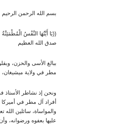
بسم الله الرحمن الرحيم
((يَا أَيَّتُهَا النَّفْسُ الْمُطْمَئِ
صدق الله العظيم
ببالغ الأسى والحزن، وبقلو
مطر في ولاية ميشيغان، وال
ونحن إذ نشاطر الأستاذ ف
أفراد آل مطر في أميركا 
والمواساة، سائلين الله ت
عليها بعفوه ورضوانه، وأن