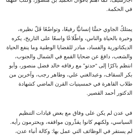
في الحكمة.
يمتلكُ الجاوي حسًّا إنسانيًّا رفيعًا، وتواضُعًا قَلّ نظيره،
وخبرة بالحياة والناس، واطّلاعًا واسعًا على التاريخ، يكره
الديكتاتورية والفساد، مبادر للقضايا الوطنية وما ينفع الحياة
والشعب، دافعَ عن ضحايا القمع في الشمال والجنوب،
انتظم باكرًا إلى “حدتو” مع رفاقه خالد فضل منصور، وأبو
بكر السقاف، وعبدالغني علي، وطاهر رجب، وآخرين من
طلاب القاهرة في خمسينيات القرن الماضي كشهادة
الدكتور أحمد القصير.
في عدن لم يكن على وفاق مع بعض قيادات التنظيم
السياسي، ولكنهم كانوا يقدِّرون مواقفه، ويحترمون رأيه.
لم يستقر في الوظائف التي عمل بها: وكالة أنباء عدن،