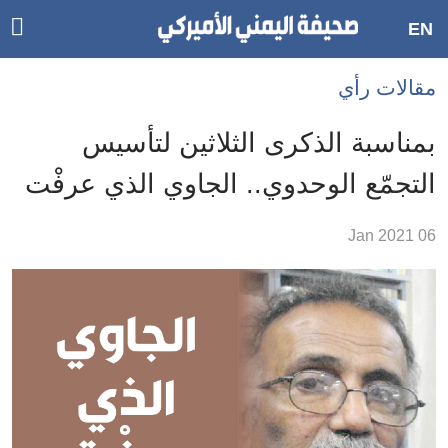
ggle
EN
ain
Accessibilit
مقالات رأي
link
tion
بمناسبة الذكرى الثلاثين لتأسيس
لمحتوى
التجمّع الوحدوي.. الجاوي الذي عرفْت
لرئيسي
لأقسام
06 Jan 2021
لرئيسية
Ski
t
Searc