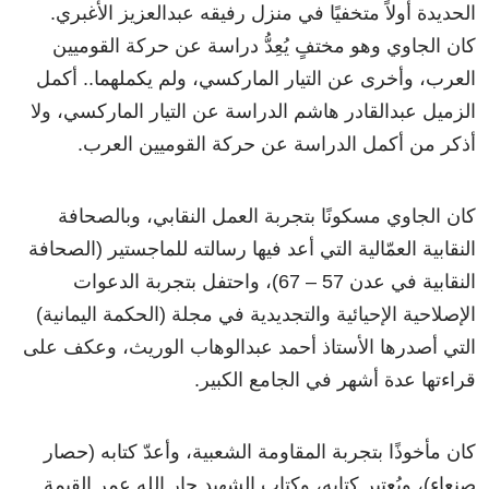
الحديدة أولاً متخفيًا في منزل رفيقه عبدالعزيز الأغبري.
كان الجاوي وهو مختفٍ يُعِدُّ دراسة عن حركة القوميين
العرب، وأخرى عن التيار الماركسي، ولم يكملهما.. أكمل
الزميل عبدالقادر هاشم الدراسة عن التيار الماركسي، ولا
أذكر من أكمل الدراسة عن حركة القوميين العرب.
كان الجاوي مسكونًا بتجربة العمل النقابي، وبالصحافة
النقابية العمّالية التي أعد فيها رسالته للماجستير (الصحافة
النقابية في عدن 57 – 67)، واحتفل بتجربة الدعوات
الإصلاحية الإحيائية والتجديدية في مجلة (الحكمة اليمانية)
التي أصدرها الأستاذ أحمد عبدالوهاب الوريث، وعكف على
قراءتها عدة أشهر في الجامع الكبير.
كان مأخوذًا بتجربة المقاومة الشعبية، وأعدّ كتابه (حصار
صنعاء)، ويُعتبر كتابه، وكتاب الشهيد جار الله عمر القيمة