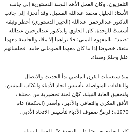
التلفزيون، وكان العمل الأهم اللجنة الدستورية إلى جانب
الأستاذ الجليل محمد عبدالله الفسيل، وقد أنجزا، إلى جانب
الدكتور عبدالرحمن عبدالله (الخبير الدستوري) أخطر وثيقة
أسستْ للوحدة، كان الجاوي والدكتور عبدالرحمن عبدالله
“ضمد”، بالمفهوم اليمني؛ فلا تراهما إلا معًا، والجلسة معهما
متعة، خصوصًا إذا ما كان معهما الصومالي حامد، فجلساتهم
علمٌ وحلمٌ وصفاء.
منذ سبعينيات القرن الماضي بدأ الحديث والاتصال
واللقاءات المتواصلة لتأسيس اتحاد الأدباء والكتّاب اليمنيين،
ولتحقيق الغاية النبيلة، كوَّنَ لجنة تحضيرية من مختلف
الأفق الفكري والثقافي والأدبي، وأصدر (الحكمة) عام
1970م؛ لرصِّ صفوف الأدباء لتأسيس الاتحاد الأدبي.
كان الجاوي حريصًا على الوحدة عبْر الحوار السياسي،