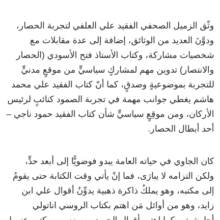
وثّق الزميل الصحفي الفقيد علي العلفي لتجربة الحصار،
ودوَّنَ العديد من الوثائق، إضافة إلى عدة مقابلات مع
شخصيات مشاركة، وكتاب الأستاذ فتح الأسودي (الحصار
والانتصار) تدوين مهم لمشاركٍ سياسيٍّ من موقعٍ مدنيٍّ
للتجربة بموضوعيةٍ وصدقٍ، كما أنّ كتاب الفقيد علي محمد
هاشم يغطي جوانب مهمة في تجربة الصمود كنائبٍ لرئيس
الأركان، ومن موقِعٍ سياسيٍّ شأن كتاب الفقيد حمود ناجي –
أحد أبطال الحصار.
كان الجاوي في حياته العامة يبدو فوضويًّا إلى أبعد حدٍّ،
ولكن التزامه لا يبارَى، فما إنْ يأتي وقت الكتابة حتى يقومُ
إلى مكتبه، وهو يملكُ ذاكرة ذهبية يدوِّنُ أقوال علي ابن
زايد، وهو من أوائل مَن اهتم بكتاب الروسي اناتولي
أجارشيف، كما اهتم بأقوال الحميد بن منصور، وكتب عنهما