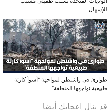
الولايات المتحدة بسبب طفيلي مُسبّب
للإسهال
طوارئ في واشنطن لمواجهة “أسوأ كارثة
طبيعية تواجهها المنطقة”
قد ينال إعجابك أيضا