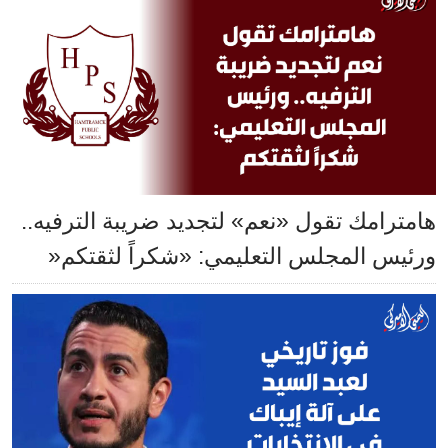
هامترامك تقول «نعم» لتجديد ضريبة الترفيه..
ورئيس المجلس التعليمي: «شكراً لثقتكم«