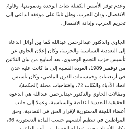
وعدم توفر الأسس الكفيلة بثبات الوحدة وديمومتها، وقاومَ
الانفصال، ودانَ الحرب، وظل ثابتًا على موقفه الداعي إلى
تجريم الحرب، وإدانة الانفصال.
الجاوي والدكتور عبدالرحمن عبدالله هُما مِن أوائل الدعاة
إلى التعددية السياسية والحزبية، وكان إعلان الجاوي عن
تأسيس حزب التجمع الوحدوي، بعد أسابيع من بيان الثلاثين
من نوفمبر 1989، العودة الفعلية إلى ما كانت عليه عدن
في أربعينيات وخمسينيات القرن الماضي، وكان تأسيس
اتحاد الأدباء والكتّاب 72، وافتتاحيات مجلة (الحكمة)،
ومقالات الجاوي والدكتور عبدالرحمن عبدالله هي الدعوة
الحقيقية للتعددية الثقافية والسياسية، وعملا إلى جانب
أعضاء اللجنة الدستورية لإقرار الحق في التعددية، وحق
المواطنين في تنظيم أنفسهم حسب المادة الدستورية 36،
وكان الأستاذ محمد عبدالله الفسيل من أهم الداعين