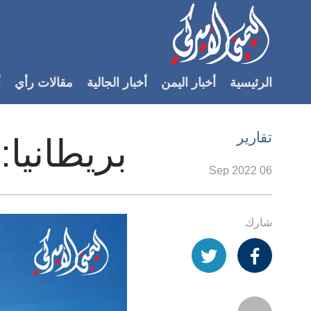
Accessibilit
link
لمحتوى
الرئيسية
أخبار اليمن
أخبار الجالية
مقالات رأي
أ
لرئيسي
لأقسام
لرئيسية
تقارير
بريطانيا
Ski
t
06 Sep 2022
Searc
شارك