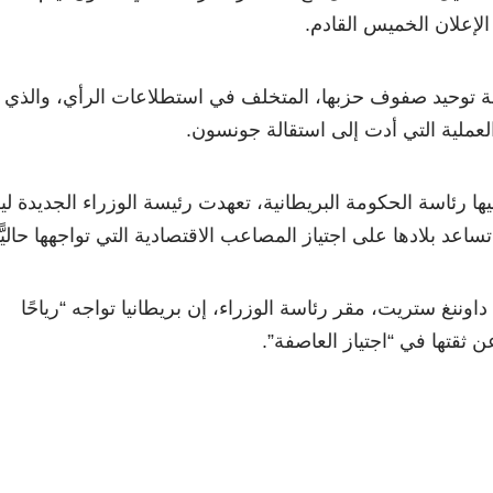
لإعلان الخميس القادم.
ولة توحيد صفوف حزبها، المتخلف في استطلاعات الرأي، والذي
لعملية التي أدت إلى استقالة جونسون.
ها رئاسة الحكومة البريطانية، تعهدت رئيسة الوزراء الجديدة لي
عد بلادها على اجتياز المصاعب الاقتصادية التي تواجهها حاليًّا
وقالت تراس من أمام 10 داوننغ ستريت، مقر رئاسة الوزراء، إن بريطانيا تواجه “رياحًا
 ثقتها في “اجتياز العاصفة”.