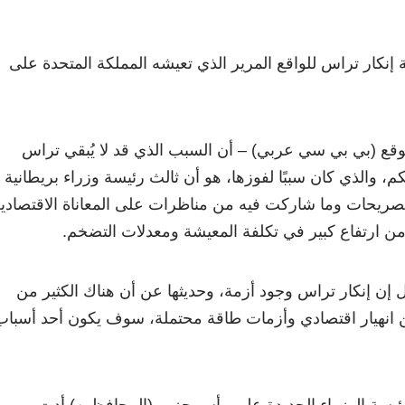
نكار تراس للواقع المرير الذي تعيشه المملكة المتحدة على
ع (بي بي سي عربي) – أن السبب الذي قد لا يُبقي تراس
، والذي كان سببًا لفوزها، هو أن ثالث رئيسة وزراء بريطانية 
صريحات وما شاركت فيه من مناظرات على المعاناة الاقتصادي
من ارتفاع كبير في تكلفة المعيشة ومعدلات التضخم.
 إن إنكار تراس وجود أزمة، وحديثها عن أن هناك الكثير من
ن انهيار اقتصادي وأزمات طاقة محتملة، سوف يكون أحد أسباب
ئيسة الوزراء الجديدة على رأس حزب (المحافظين) أدت