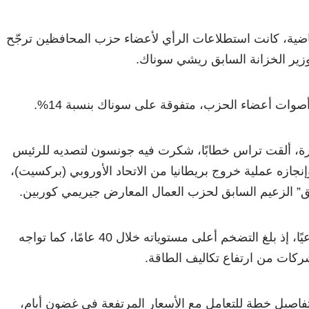
لماضية، كانت استطلاعات الرأي لأعضاء حزب المحافظين ترجّح
زير الخزانة السابق ريشي سوناك.
ة، ألقت تراس خطابًا، شكرت فيه جونسون لتصديه للرئيس
إنجازه عملية خروج بريطانيا من الاتحاد الأوروبي (بركسيت)،
” الزعيم السابق لحزب العمال المعارض جيريمي كوربين.
وترثُ تراس اقتصادًا متداعيًا، إذ بلغ التضخم أعلى مستوياته خلال 40 عامًا، كما تواجه
شركات من ارتفاع تكاليف الطاقة.
اصيل خطة للتعامل مع الأسعار المرتفعة في غضون أيام،