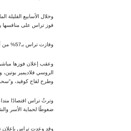
وخلال الأسابيع القليلة ا
فوز تراس على منافسها و
وفازت تراس بـ57% من أصوات أعضاء الحزب، متفوقة على سوناك بنسبة 14%.
وعقب إعلان فوزها مباشر
الروسي فلاديمير بوتين، و
وطرح لقاح كوفيد، و”سحق
ضغوطًا لحماية الأسر وال
وقد وعدت تراس بإعلان تف