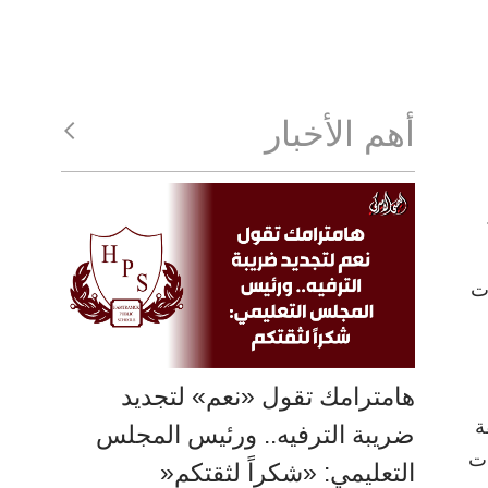
أهم الأخبار
زت
هامترامك تقول «نعم» لتجديد
ة
ضريبة الترفيه.. ورئيس المجلس
ات
التعليمي: «شكراً لثقتكم«