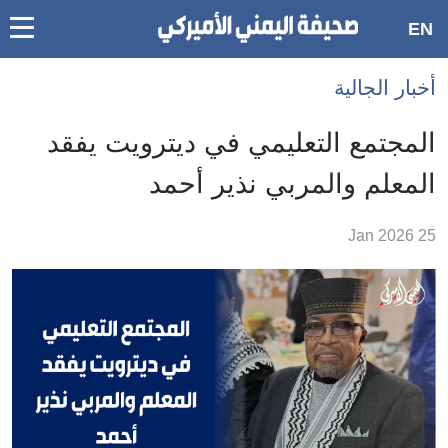
oggle
EN
main
Accessibilit
أخبار الجالية
link
ation
المجتمع التعليمي في ديترويت يفقد
لمحتوى
المعلم والمربي نذير أحمد
لرئيسي
لأقسام
25 Jan 2026
لرئيسية
Ski
t
Searc