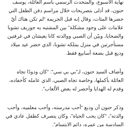
نهاية الأسبوع، والمتحدث الرسمي باسم العائلة، يوسف
حنون، قد أدلى بتصريحات خلال مراسم دفن الطفل التي
حضرها المئات، وقال إنه قبل الجريمة “لم تكن هناك أيّ
علامات على وجود مشكلة” بين المشتبه به جوزيف تشوبا
والضحايا، وبيّن أن الصبي ووالدته كانا يعيشان في غرفتين
مستأجرتين في منزل يملكه تشوبا، الذي حضر عيد ميلاد
وديع قبل بضعة أسابيع فقط.
وأضاف السيد حنون، لـ”بي بي سي”: “كان ودودًا تجاه
العائلة بأكملها، وخاصة تجاه الصبي، الذي عامله كأحفاده،
وقدم له الهدايا وأحضر له بعض الألعاب”.
وذكر حنون أن وديع “أحب مدرسته، وأحب معلميه، وأحب
والدته”، “كان يحب الحياة”، وكان يتصرف كطفل عادي في
السادسة من عمره، دائم الابتسام”.