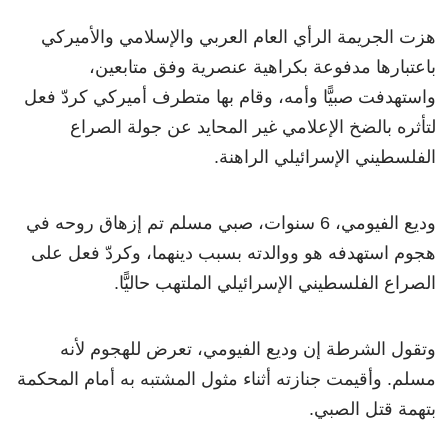
هزت الجريمة الرأي العام العربي والإسلامي والأميركي
باعتبارها مدفوعة بكراهية عنصرية وفق متابعين،
واستهدفت صبيًّا وأمه، وقام بها متطرف أميركي كردّ فعل
لتأثره بالضخ الإعلامي غير المحايد عن جولة الصراع
الفلسطيني الإسرائيلي الراهنة.
وديع الفيومي، 6 سنوات، صبي مسلم تم إزهاق روحه في
هجوم استهدفه هو ووالدته بسبب دينهما، وكردّ فعل على
الصراع الفلسطيني الإسرائيلي الملتهب حاليًّا.
وتقول الشرطة إن وديع الفيومي، تعرض للهجوم لأنه
مسلم. وأقيمت جنازته أثناء مثول المشتبه به أمام المحكمة
بتهمة قتل الصبي.