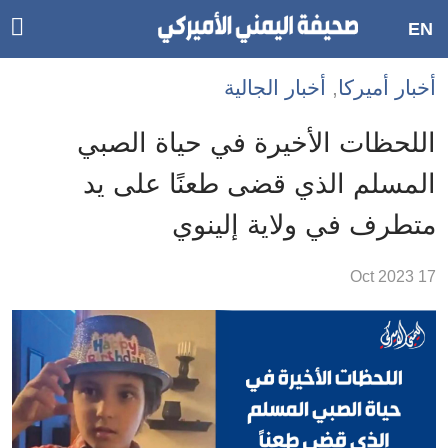
ggle
EN
ain
Accessibilit
أخبار أميركا
,
أخبار الجالية
link
tion
اللحظات الأخيرة في حياة الصبي
لمحتوى
المسلم الذي قضى طعنًا على يد
لرئيسي
متطرف في ولاية إلينوي
لأقسام
لرئيسية
17 Oct 2023
Ski
t
Searc