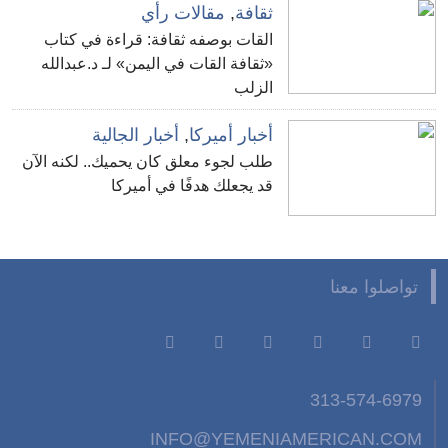
ثقافة
,
مقالات رأي
القات بوصفه ثقافة: قراءة في كتاب
«ثقافة القات في اليمن» لـ د.عبدالله
الزلب
أخبار أميركا
,
أخبار الجالية
طلب لجوء معلق كان يحميك.. لكنه الآن
قد يجعلك هدفًا في أميركا
تواصلوا معنا
313-574-6979
INFO@YEMENIAMERICAN.COM