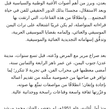
بعدن، وبرز من أهم أصوات الأغنية الوطنية والسياسية قبل
وبعد الاستقلال، مجسدًا بذلك الدور الحقيقي للفن في حياة
المجتمع… وانطلاقًا من هذه القناعات، التي ارتقت بها
قراءاته المتواصلة، لم يكن غريبًا اشتغاله على تراث اليمن
الموسيقي والغنائي، وإلمامه بقضايا الموسيقى العربية،
وتدفُّق إسهاماته التجديدية الغنائية والموسيقية.
بعد صراع مرير مع المرض ودّعته، قبل تسع سنوات، مدينة
عدن/ جنوب اليمن، عن عمر ناهز الرابعة والثمانين سنة،
أمضى معظمها في محراب الفن، في تجربة لا تتكرر؛ لِما
توافر في صاحبها من خصوصية مكّنته من تقديم أعماله
بإجادة وإتقان؛ انطلاقًا من مواصفات تمتَّع بها صوته،
وعزّزتها ثقافة واسعة وقناعات راسخة ووجدانية عالية.
منذ أول أغانيه، عام 1951م، لم يتعصب الفنان محمد مرشد