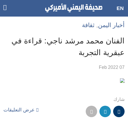
ggle
EN
ain
Accessibilit
أخبار اليمن
,
ثقافة
link
tion
الفنان محمد مرشد ناجي: قراءة في
لمحتوى
عبقرية التجربة
لرئيسي
لأقسام
07 Feb 2022
لرئيسية
Ski
t
Searc
شارك
عرض التعليقات