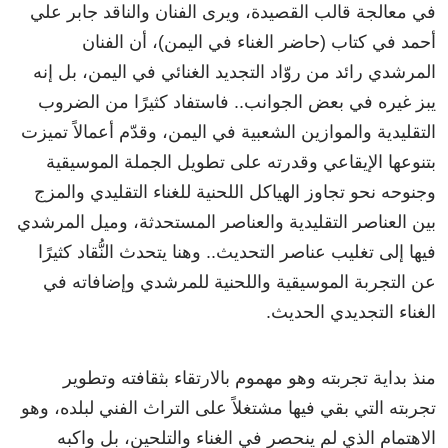
في معالجة قالب القصيدة، ويرى الفنان والناقد جابر علي
أحمد في كتاب (حاضر الغناء في اليمن)، أن الفنان
المرشدي رائد من روّاد التجديد الغنائي في اليمن، بل إنه
يبز غيره في بعض الجوانب.. فاستفاد كثيرًا من الضروب
التقليدية والموازين الشعبية في اليمن، وقدّم أعمالاً تميزت
بتنوعها الإيقاعي وقدرته على تطويل الجملة الموسيقية
وجنوحه نحو تجاوز الهياكل اللحنية للغناء التقليدي والمزج
بين العناصر التقليدية والعناصر المستحدثة، وميل المرشدي
فيها إلى تغليب عناصر التحديث.. وهنا يتحدث النُّقاد كثيرًا
عن التجربة الموسيقية واللحنية للمرشدي وإضافاته في
الغناء التجديدي الحديث.
منذ بداية تجربته وهو مهموم بالارتقاء بثقافته وتطوير
تجربته التي بقي فيها مشتغلاً على التراث الفني لبلده، وهو
الاهتمام الذي لم ينحصر في الغناء والتلحين، بل واكبه