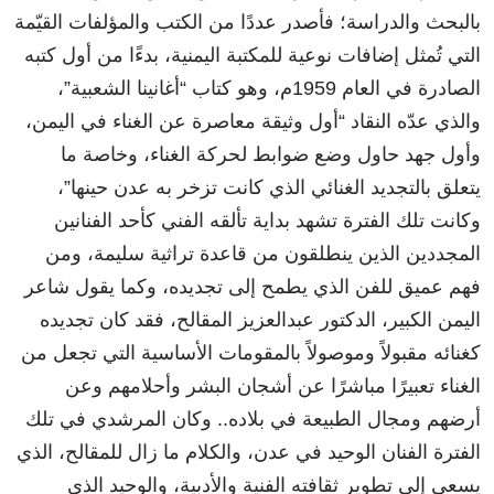
بالبحث والدراسة؛ فأصدر عددًا من الكتب والمؤلفات القيّمة
التي تُمثل إضافات نوعية للمكتبة اليمنية، بدءًا من أول كتبه
الصادرة في العام 1959م، وهو كتاب “أغانينا الشعبية”،
والذي عدّه النقاد “أول وثيقة معاصرة عن الغناء في اليمن،
وأول جهد حاول وضع ضوابط لحركة الغناء، وخاصة ما
يتعلق بالتجديد الغنائي الذي كانت تزخر به عدن حينها”،
وكانت تلك الفترة تشهد بداية تألقه الفني كأحد الفنانين
المجددين الذين ينطلقون من قاعدة تراثية سليمة، ومن
فهم عميق للفن الذي يطمح إلى تجديده، وكما يقول شاعر
اليمن الكبير، الدكتور عبدالعزيز المقالح، فقد كان تجديده
كغنائه مقبولاً وموصولاً بالمقومات الأساسية التي تجعل من
الغناء تعبيرًا مباشرًا عن أشجان البشر وأحلامهم وعن
أرضهم ومجال الطبيعة في بلاده.. وكان المرشدي في تلك
الفترة الفنان الوحيد في عدن، والكلام ما زال للمقالح، الذي
يسعى إلى تطوير ثقافته الفنية والأدبية، والوحيد الذي