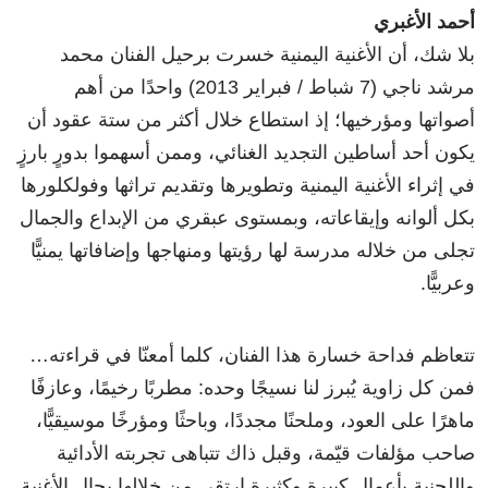
أحمد الأغبري
بلا شك، أن الأغنية اليمنية خسرت برحيل الفنان محمد
مرشد ناجي (7 شباط / فبراير 2013) واحدًا من أهم
أصواتها ومؤرخيها؛ إذ استطاع خلال أكثر من ستة عقود أن
يكون أحد أساطين التجديد الغنائي، وممن أسهموا بدورٍ بارزٍ
في إثراء الأغنية اليمنية وتطويرها وتقديم تراثها وفولكلورها
بكل ألوانه وإيقاعاته، وبمستوى عبقري من الإبداع والجمال
تجلى من خلاله مدرسة لها رؤيتها ومنهاجها وإضافاتها يمنيًّا
وعربيًّا.
تتعاظم فداحة خسارة هذا الفنان، كلما أمعنّا في قراءته…
فمن كل زاوية يُبرز لنا نسيجًا وحده: مطربًا رخيمًا، وعازفًا
ماهرًا على العود، وملحنًا مجددًا، وباحثًا ومؤرخًا موسيقيًّا،
صاحب مؤلفات قيّمة، وقبل ذاك تتباهى تجربته الأدائية
واللحنية بأعمال كبيرة وكثيرة ارتقى من خلالها بحال الأغنية