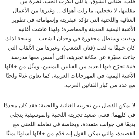
قلب، ضناني الشوق، يا للي أنكرت الحب، نظرة من
مقلتيها، لا تخجلي، ما زلت أهواك… وغيرها من الأعمال
الغنائية واللحنية التي تؤكد عبقريته وإسهاماته في تطوير
الأغنية اليمنية الحديثة والمعاصرة؛ ولهذا عاشت أغانيه
وبقيت وستظل محفورة في وجدان الشعب… ونتيجة لذلك
كان خليقًا به لقب (فنان الشعب)، وغيرها من الألقاب التي
جاءت معبّرة عن مكانة تجربته، التي أسس معها مدرسة
فنية تخرّج فيها العديد من الفنانين اليمنيين، ومثّل من خلالها
الأغنية اليمنية في المهرجانات العربية، كما تعاون غناءً ولحنًا
مع عدد من كبار الفنانين العرب.
لا يمكن الفصل بين تجربته الغنائية واللحنية؛ فقد كان مجددًا
في كليهما؛ فعلى صعيد تجربته اللحنية والموسيقية يتجلى
بديعًا في جوانب متعددة، وبخاصة في تعامله اللحني مع
القصيدة، والتي يمكن القول إنه قدّم من خلالها أسلوبًا يمنيًّا