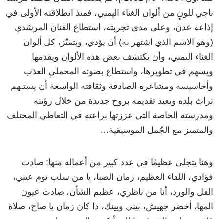
ناجي للونٍ من ألوان الغناء اليمني، فمنذ انطلاقته الأولى في
إذاعة عدن، وعلى مدى تجربته، استطاع الفنان المرشدي
(وهو الاسم الذي اشتهر به) أن يؤدي، وبتميّز، كل ألوان
الغناء اليمني، وأن يكتشف بعض هذه الألوان ويقدمها
ويسهم في تطويرها، واستطاع بصوته المخملي العذب
وأحاسيسه ومشاعره الصادقة وثقافته الواسعة أن يستلهم
تراث بلده ويعيد تقديمه بروح جديدة من خلال رؤيته
ومدرسته الخاصة التي عززتها براعته في التعاطي المختلف
والمتميز مع الجُمل الموسيقية…
وهنا يتجلى عظيمًا في عدد كبير من أعماله منها: صادت
فؤادي، اللقاء العظيم، زمان الصبا، يا من سلب نوم عيني،
الفل والورد، أنا من ناظري، عظيم الشأن، صادت عيون
المها، أخضر جهيش، بيني وبينك، دا كان زمان يا صاح، صلاة