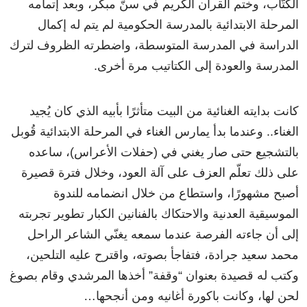
الكتَّاب، وختم القرآن الكريم في سنّ مبكر، وبعد إتمامه
المرحلة الابتدائية بالمدرسة الحكومية لم يتم له إكمال
الدراسة في المدرسة المتوسطة، واضطرته الظروف لترك
المدرسة والعودة إلى الكتاتيب مرة أخرى.
كانت بدايته الغنائية من البيت متأثرًا بأبيه الذي كان يُجيد
الغناء.. وعندما بدأ يمارس الغناء في المرحلة الابتدائية قُوبل
بالتشجيع حتى صار يغني في (حفلات الأعراس)، ساعده
على ذلك تعلّم العزف على آلة العود، وخلال فترة قصيرة
أصبح مشهورًا، واستطاع من خلال انضمامه للندوة
الموسيقية العدنية والاحتكاك بالفنانين الكبار تطوير تجربته
إلى أن جاءته الفرصة عندما سمعه يغنّي الشاعر الراحل
محمد سعيد جرادة، فتفاجأ بصوته، واقترح عليه التلحين،
وكتب له قصيدة بعنوان “وقفة” أخذها المرشدي وقام بصوغ
لحن لها، وكانت باكورة أغانيه ومن أنجحها…