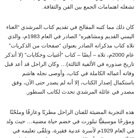
تشغله اهتمامات الجمع بين الفن والثقافة.
كان ذلك مما كتبه المقالح في تقديم كتاب المرشدي “الغناء
اليمني القديم ومشاهيره” الصادر في العام 1983م، والذي
تلاه كتاب مذكراته الصادر بعنوان “صفحات من الذكريات”
عام 2000م، تلاه – أيضًا – كتاب “أغنيات وحكايات” (لا أتذكر
تاريخ صدوره في الألفية الثالثة)… وكان الراحل قد أعد قبل
وفاته أعماله الكاملة في كتاب، وأوصى نجله هاشم
باستكمال إصدار الكتاب، إلا أنه لم يصدر حتى الآن، وفق
مصدر في عائلة المرشدي تحدث لكاتب السطور.
هذه التجربة المضيئة للفنان الراحل مطربًا وعازفًا وملحّنًا
ومؤرخًا موسيقيًّا تبلورت في خضم حياة مضنية… حيث ولد
في العام 1929م لأسرة عدنية فقيرة، وتلقّى تعليمه في