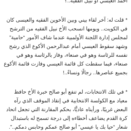
أحمد العيسي أو نبيل الفقيه..؟
* قلت له: آخر لقاء بيني وبين الأخوين الفقيه والعيسى كان
في الكويت.. ويومها انسحب الأخ نبيل الفقيه من الترشح
لمجلس إدارة اللجنة الأولمبية عندما شاف الأمور “حامية”
وشهد سقوط العيسي أمام عبدالرحمن الأكوع الذي رشح
نفسه للرئاسة وهو في صنعاء، وفاز بالرئاسة وهو في
صنعاء، فيما سقطت كل قائمة العيسي وفازت قائمة الأكوع
بجميع عناصرها.. رجالًا ونساءً..!
* في تلك الانتخابات، لم تنفع أبو صالح خبرة الأخ حافظ
معياد مع الكولسة الانتخابية في إنقاذ الموقف الذي رآه
البعض غريبًا، ورأيناه عاديًّا، بحكم المقارنة التي تجعل اتحاد
كرة القدم يضاعف أخطاءه إلى درجة تسمح له باستبدال
شعار “حيا بك يا عيسي” أبو صالح عمكم وحابس دمكم..”.