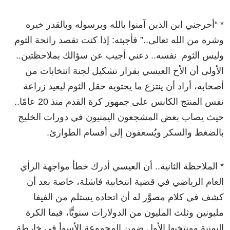
* “أحرجني ابن الذين آمنوا بالله وبرسوله وبالقدر خيره
وشره من الله تعالى..” فأجبته: إذا كنت تقصد رائحة الثوم
وليس الثوم نفسه.. دعني أجيب عن سؤالك بملاحظتين..
الأولى أن الأخ العيسي بقرار تشكيل لجنة انتخابات من
أصحابه، أراد أن ينتزع ما يحتويه حقل الثوم ليعيد زراعة
نفس المنتج الكابس على جمهور كرة القدم منذ 20 عامًا..
حيث يصاب بعض المشجعون اليمنيون في دورات الخليج
بالضغط والسكر ويُسعفون إلى أقسام الطوارئ.
* الملاحظة الثانية.. أن العيسي أدرك خطأ مواجهة الرأي
العام الرياضي في قضية انتخابية فاشلة، خاصة بعد أن
كشف في كلام مصوَّر له أن اتحاده يستلم من الفيفا
مليونين وثلث المليون من الدولارات سنويًّا، فيما الكرة
اليمنية ومنتخبها الأول ضمن المجموعة الأسوأ في خارطة