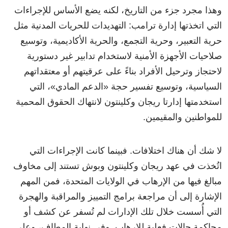
وهذا مجرد جزء من التاريخ، لكنه يضع الأساس للإجراءات
التي اتخذتها إدارة ترامب: التهديدات للحريات المدنية مثل
حرية التعبير، وحرية التجمع، والحرية الأكاديمية، وتوسيع
صلاحيات الأجهزة الأمنية لاستخدام تدابير غير دستورية
لاحتجاز وترحيل الأفراد بناءً على عرقيتهم أو معتقداتهم
السياسية، وتوسيع تفسير حجة «الدعم المادي»، التي
استخدمتها إدارتا ريجان وكلينتون لانتهاك الحقوق المحمية
للمواطنين والمقيمين.
لا شك أن هناك اختلافات. فبينما كانت الإجراءات التي
اتُخذت في عهد ريجان وكلينتون وبوش تستند إلى مخاوف
مبالغ فيها من الإرهاب في الولايات المتحدة، فمن المهم
الإشارة إلى أن مراجعة برامج التمييز والمراقبة والهجرة
التي أُسست خلال تلك الإدارات لم تُسفر عن كشف أو
محاكمة حالات فعلية للإرهاب. وفي نهاية المطاف، وعلى