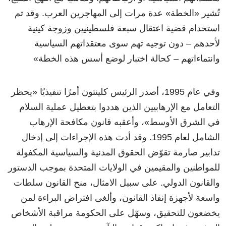
تُشير «الخطة» عدة مرات إلى المهاجرين العرب. وقد تم
استخدام قضية اعتقال سبعة فلسطينيين وزوجة كينية
لأحدهم – دون توجيه تهم سوى معتقداتهم السياسية
وانتماءاتهم – كحالة اختبار لوضع أسس هذه الخطة»
وفي عام 1995، أصدر الرئيس كلينتون أمرًا تنفيذيًا «يحظر
التعامل مع الإرهابيين الذين هددوا بتعطيل عملية السلام
في الشرق الأوسط»، وأعقبه قانون مكافحة الإرهاب
الشامل لعام 1995. وقد أدت هذه الإجراءات إلى إدخال
تدابير صارمة تقوّض الحقوق المدنية والسياسية المكفولة
للمواطنين والمقيمين في الولايات المتحدة بموجب الدستور
والقانون الدولي. على سبيل الامثال، منح القانون سلطات
واسعة لأجهزة إنفاذ القانون، وألغى افتراض البراءة لمن
يخضعون للتحقيق، وسهّل على الحكومة مراقبة الأشخاص