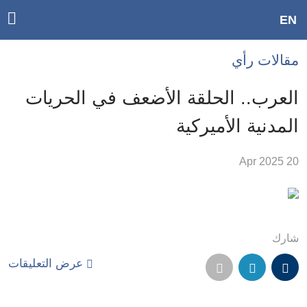
ggle
EN
ain
Accessibilit
مقالات رأي
link
tion
العرب.. الحلقة الأضعف في الحريات
لمحتوى
المدنية الأميركية
لرئيسي
لأقسام
20 Apr 2025
لرئيسية
Ski
t
Searc
شارك
عرض التعليقات