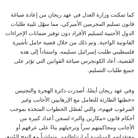
كما تمكنت وزارة العدل في عهد ريجان من إعادة صياغة
قانون تسليم المجرمين الأميركي، مما سهّل تلبية طلبات
الدول الأجنبية لتسليم الأفراد دون توفير ضمانات الإجراءات
القانونية الواجبة. وتم ذلك من خلال قضية حامل تأشيرة
فلسطيني طلبت إسرائيل تسليمه. واستناداً إلى هذه
القضية، أعاد الكونجرس صياغة القوانين التي تؤثر على
جميع طلبات التسليم.
وفي عهد ريجان أيضًا، أصدرت دائرة الهجرة والتجنيس
«خطتها الطارئة للتعامل مع الإرهابيين الأجانب وغير
المرغوب فيهم»، والتي تُفصّل الخطوات المتخذة بموجب
أحكام قانون «مكارين والتر» لسجن أعداد كبيرة من
الأجانب ومحاكمتهم سراً وترحيلهم بناءً على عرقهم أو
معتقداتهم السياسية أو ارتباطاتهم. وتماشياً مع النهج المُتبع،