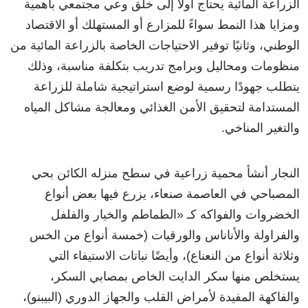
الزراعة المائية يحتاج أولاً إلى خلق وعي مجتمعي بأهمية
ومزايا هذا النمط سواءً للمزارع أو المستهلك أو الاقتصاد
الوطني، وثانيًا توفير الاحتياجات الخاصة بالزراعة المائية من
منظومات ومحاليل وبرامج تدريب بتكلفة مناسبة، وذلك
يتطلب جهودًا رسمية لوضع استراتيجية شاملة للزراعة
المستدامة لتحقيق الأمن الغذائي ومعالجة مشاكل المياه
والتغير المناخي.
النجار أنشأ محمية زراعية في سطح منزله الكائن بحي
المصباحي في العاصمة صنعاء، يزرع فيها بعض أنواع
الخضروات والفواكه كـ
«
الطماطم والخيار والفلفل
والفراولة والأناناس والورقيات (خمسة أنواع من الخس
وثلاثة أنواع من النعناع)، وأيضًا نباتات الاستيفاء التي
يستخلص منها سكر الدايت الخاص بمصابي السكر،
والفاكهة المفيدة لأمراض القلب والجهاز الدوري (البيبنو)،