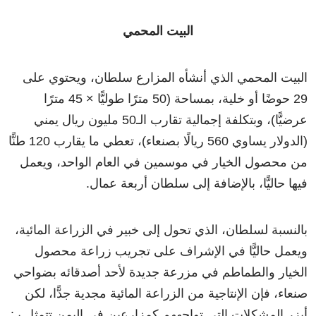
البيت المحمي
البيت المحمي الذي أنشأه المزارع سلطان، ويحتوي على
29 حوضًا أو خلية، بمساحة (50 مترًا طوليًّا × 45 مترًا
عرضيًّا)، وبتكلفة إجمالية تقارب الـ50 مليون ريال يمني
(الدولار يساوي 560 ريالًا بصنعاء)، تعطي ما يقارب 120 طنًّا
من محصول الخيار في موسمين في العام الواحد، ويعمل
فيها حاليًّا، بالإضافة إلى سلطان أربعة عمال.
بالنسبة لسلطان، الذي تحول إلى خبير في الزراعة المائية،
ويعمل حاليًّا في الإشراف على تجريب زراعة محصول
الخيار والطماطم في مزرعة جديدة لأحد أصدقائه بضواحي
صنعاء، فإن الإنتاجية من الزراعة المائية مجدية جدًّا، لكن
أبزر المشكلات التي تواجههم كمزارعين في اليمن تتمثل بـ: