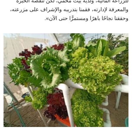
للزراعة المائية، ولديه بيت محمي، لكن تنقصه الخبرة
والمعرفة لإدارته، فقمنا بتدريبه والإشراف على مزرعته،
وحققنا نجاحًا باهرًا ومستمرًّا حتى الآن».