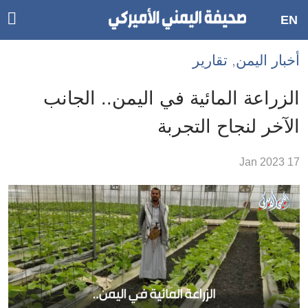
ggle
EN
ain
Accessibilit
أخبار اليمن
,
تقارير
link
tion
الزراعة المائية في اليمن.. الجانب
لمحتوى
الآخر لنجاح التجربة
لرئيسي
لأقسام
17 Jan 2023
لرئيسية
Ski
t
Searc