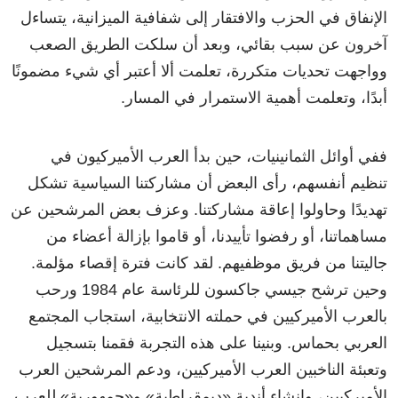
الإنفاق في الحزب والافتقار إلى شفافية الميزانية، يتساءل
آخرون عن سبب بقائي، وبعد أن سلكت الطريق الصعب
وواجهت تحديات متكررة، تعلمت ألا أعتبر أي شيء مضمونًا
أبدًا، وتعلمت أهمية الاستمرار في المسار.
ففي أوائل الثمانينيات، حين بدأ العرب الأميركيون في
تنظيم أنفسهم، رأى البعض أن مشاركتنا السياسية تشكل
تهديدًا وحاولوا إعاقة مشاركتنا. وعزف بعض المرشحين عن
مساهماتنا، أو رفضوا تأييدنا، أو قاموا بإزالة أعضاء من
جاليتنا من فريق موظفيهم. لقد كانت فترة إقصاء مؤلمة.
وحين ترشح جيسي جاكسون للرئاسة عام 1984 ورحب
بالعرب الأميركيين في حملته الانتخابية، استجاب المجتمع
العربي بحماس. وبنينا على هذه التجربة فقمنا بتسجيل
وتعبئة الناخبين العرب الأميركيين، ودعم المرشحين العرب
الأميركيين، وإنشاء أندية «ديمقراطية» و«جمهورية» للعرب