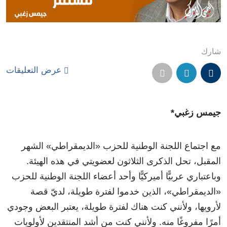
شارك
عرض التعليقات
جيمس زغبي*
مع اجتماع اللجنة الوطنية للحزب «الديمقراطي» الشهر
المقبل، تحل الذكرى الثلاثون لعضويتي في هذه الهيئة.
وباعتباري عربيًّا أميركيًّا وأحد أعضاء اللجنة الوطنية للحزب
«الديمقراطي»، الذين خدموا لفترة طويلة، لديّ قصة
لأرويها، ولأنني كنت هناك لفترة طويلة، يعتبر البعض وجودي
أمرًا مفروغًا منه. ولأنني كنت من أشد المنتقدين لأولويات