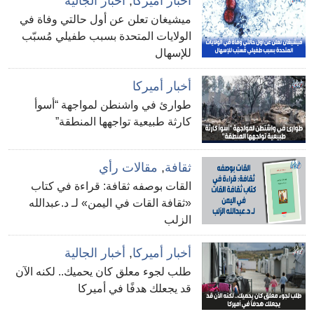
أخبار أميركا
,
أخبار الجالية
ميشيغان تعلن عن أول حالتي وفاة في
الولايات المتحدة بسبب طفيلي مُسبّب
للإسهال
أخبار أميركا
طوارئ في واشنطن لمواجهة “أسوأ
كارثة طبيعية تواجهها المنطقة”
ثقافة
,
مقالات رأي
القات بوصفه ثقافة: قراءة في كتاب
«ثقافة القات في اليمن» لـ د.عبدالله
الزلب
أخبار أميركا
,
أخبار الجالية
طلب لجوء معلق كان يحميك.. لكنه الآن
قد يجعلك هدفًا في أميركا