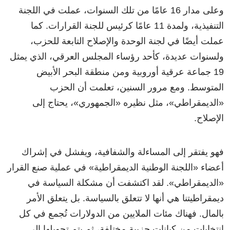
وعلى مدار 16 عامًا من تلك السنوات، عملت في اللجنة
التنفيذية، ولمدة 11 عامًا كرئيس للجنة القرارات. كما
عملت أيضًا في لجنة الوحدة والإصلاح التابعة للحزب،
ولسنوات عديدة، كأحد رؤساء المجلس العرقي، الذي يمثل
19 جماعة عرقية أوروبية ومن منطقة البحر الأبيض
المتوسط. ومع مرور السنين، تعلمت أن الحزب
«الديمقراطي»، مثل نظيره «الجمهوري»، يحتاج إلى
الإصلاح.
فهو يفتقر إلى المساءلة والشفافية، ويفشل في إشراك
أعضاء «اللجنة الوطنية الديمقراطية» في عملية صنع القرار
«الديمقراطي». لقد اكتشفت أن مشكلة السياسة في
ديمقراطيتنا هي أنها لا تتعلق بالسياسة. بل يتعلق الأمر
بالمال. فهناك مئات الملايين من الدولارات تُجمع في كل
انتخابات من كيانات حزبية مختلفة، ثم يتم تحويلها إلى