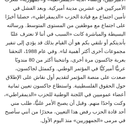
الأميركيين في عشرين مدينة أميركية. وبعد الفشل في
تأمين اجتماع مع قيادة الحزب «الديمقراطي»، حصلنا أخيرًا
على اجتماع مع موظفين من المستوى المتوسط. ورسالته
البسيطة والمباشرة كانت «السبب في أننا لا نعترف علنًا
بأنديتكم أو نلتقي بكم هو أن القيام بذلك قد يؤدي إلى تنفير
مجموعات أخرى أكثر أهمية لنا». وفي عام 1988، التحقنا
بعربة جاكسون مرة أخرى، وانتخبنا أكثر من 80 مندوبًا
عربيًّا أميركيًّا في المؤتمر الوطني. وكممثل لجاكسون،
صعدت على منصة المؤتمر لتقديم أول نقاش على الإطلاق
حول الحقوق الفلسطينية. واستطاع جاكسون تعيين ثمانية
أعضاء عموميين في اللجنة الوطنية للحزب «الديمقراطي»،
وكنت واحدًا منهم. وقبل أن يصبح الأمر علنيًّا، طلب مني
أحد قادة الحزب رفض هذا التعيين، محذرًا من أنني سأصبح
في مرمى «الجمهوريين» منذ اليوم الأول.