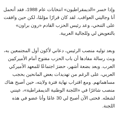
وإذا خسر «الديمقراطيون» انتخابات عام 1988، فقد أتحمل
أنا وجاليتي العواقب. لقد كان قرارًا مؤلمًا، لكن حين وافقت
على التنحي، وعد رئيس الحزب القادم «رون براون»
بالتعويض لي وللجالية العربية.
وبعد توليه منصب الرئيس، دعاني لأكون أول المجتمعين به،
وبث رسالة مفادها أن باب الحزب مفتوح أمام الأميركيين
العرب. وبعد بضعة أشهر، حضرَ اجتماعًا للمعهد الأميركي
العربي، على الرغم من تهديدات بعض المانحين بحجب
مساهماتهم. ومع اقتراب نهاية فترة ولايته، حين أصبح هناك
منصب شاغرًا في «اللجنة الوطنية الديمقراطية»، عينني
لشغله. فحتى الآن أصبح لي 30 عامًا وأنا عضو في هذه
اللجنة.